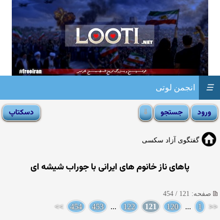
☰
انجمن لوتی
گفتگوی آزاد سکسی
پاهای ناز خانوم های ایرانی با جوراب شیشه ای
صفحه: 121 / 454
>>
454
453
...
122
121
120
...
1
<<