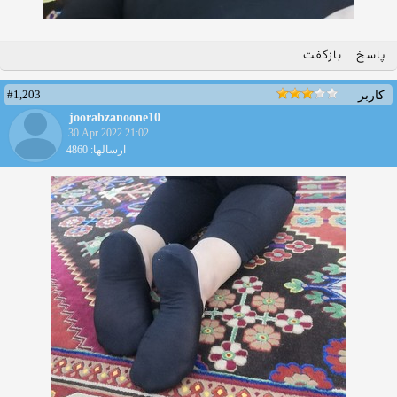
پاسخ
بازگفت
#1,203
کاربر
joorabzanoone10
30 Apr 2022 21:02
ارسالها: 4860