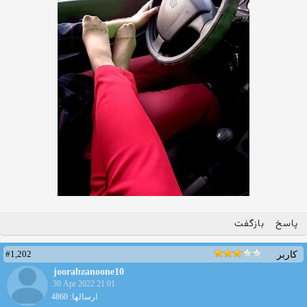
پاسخ
بازگفت
#1,202
کاربر
joorabzanoone10
30 Apr 2022 21:01
ارسالها: 4860