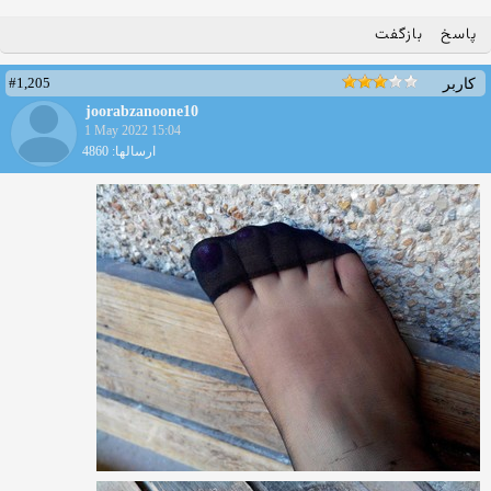
پاسخ
بازگفت
#1,205
کاربر
joorabzanoone10
1 May 2022 15:04
ارسالها: 4860