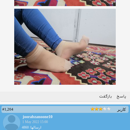
پاسخ
بازگفت
#1,204
کاربر
joorabzanoone10
1 May 2022 15:00
ارسالها: 4860