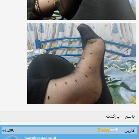
پاسخ
بازگفت
#1,206
کاربر
joorabzanoone10