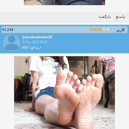
پاسخ
بازگفت
#1,244
کاربر
joorabzanoone10
6 May 2022 08:55
ارسالها: 4860