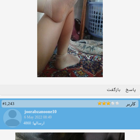
پاسخ
بازگفت
#1,243
کاربر
joorabzanoone10
6 May 2022 08:49
ارسالها: 4860