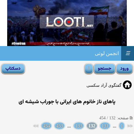
☰
انجمن لوتی
گفتگوی آزاد سکسی
پاهای ناز خانوم های ایرانی با جوراب شیشه ای
صفحه: 132 / 454
>>
454
453
...
133
132
131
...
1
<<