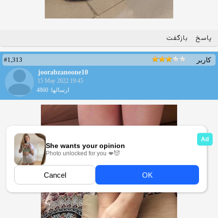
پاسخ
بازگفت
#1,313
کاربر
joorabzanoone10
15 May 2022 19:45
ارسالها: 4860