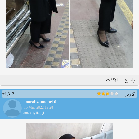
پاسخ
بازگفت
#1,312
کاربر
joorabzanoone10
15 May 2022 19:28
ارسالها: 4860