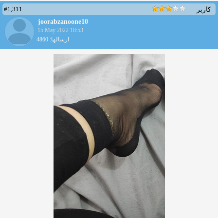
#1,311
کاربر
joorabzanoone10
15 May 2022 18:53
ارسالها: 4860