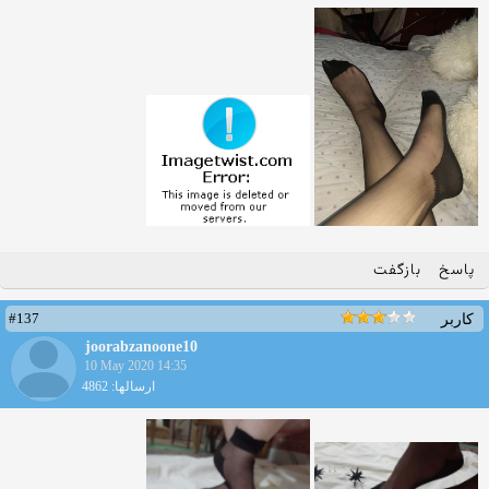
پاسخ
بازگفت
#137
کاربر
joorabzanoone10
10 May 2020 14:35
ارسالها: 4862