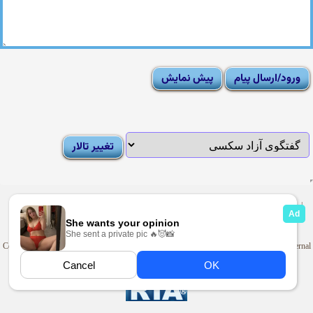
|
Moderator List
|
FAQ
|
How To
|
Rules
|
News
|
DMCA/Report Abuse (گزارش)
Sexy Pictures Archive
|
Adult Forums
|
Advertise on Looti
Copyright © 2009-2025
Looti.net
. Looti Forums is not responsible for the content of external
sites