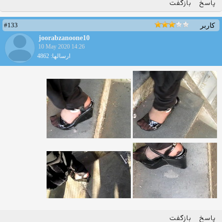
پاسخ
بازگفت
#133
کاربر
joorabzanoone10
10 May 2020 14:26
ارسالها: 4862
پاسخ
بازگفت