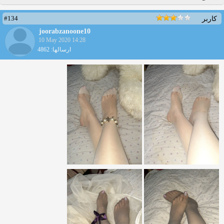
#134
کاربر
joorabzanoone10
10 May 2020 14:28
ارسالها: 4862