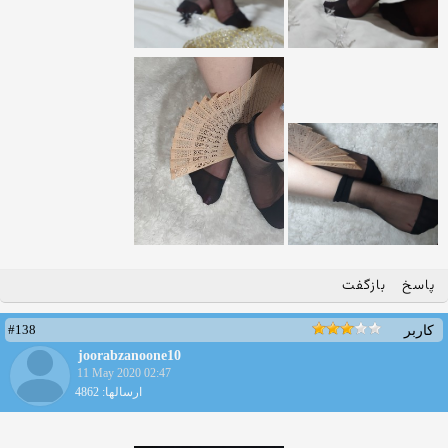
پاسخ
بازگفت
#138
کاربر
joorabzanoone10
11 May 2020 02:47
ارسالها: 4862