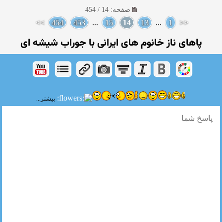
صفحه: 14 / 454
>>
454
453
...
15
14
13
...
1
<<
پاهای ناز خانوم های ایرانی با جوراب شیشه ای
بیشتر...