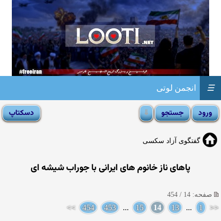
☰
انجمن لوتی
گفتگوی آزاد سکسی
پاهای ناز خانوم های ایرانی با جوراب شیشه ای
صفحه: 14 / 454
>>
454
453
...
15
14
13
...
1
<<