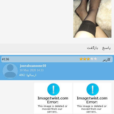
پاسخ
بازگفت
#136
کاربر
joorabzanoone10
10 May 2020 14:33
ارسالها: 4862