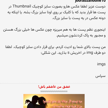
joorabzanoone10
دوست عزیز لطفا عکس هارو بصورت سایز کوچیک Thumbnail در
پست ها قرار بدید که با کلیک بر روی اونا سایز بزرگ بشه. یا اینکه یه
دونه عکس در یه پست با سایز بزرگ.
اینجوری نظم پست ها به هم میریزه چون عکس ها خیلی بزرگ هستن
و مجبور به پاک کردنشون میشیم.
من پست بالای شما رو ادیت کردم. برای قرار دادن سایز کوچیک. لطفا
دو طرف img در اخریش s بذارید. این شکلی:
imgs
سپاس
عشق من عاشقم باش!
≈≈≈≈≈≈≈≈≈≈≈≈≈≈