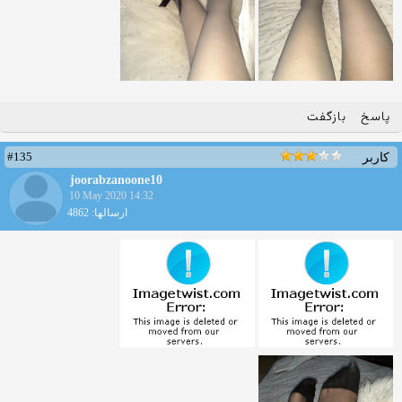
پاسخ
بازگفت
#135
کاربر
joorabzanoone10
10 May 2020 14:32
ارسالها: 4862