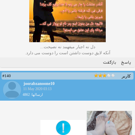
دل نه اجبار میفهمد نه نصیحت...
آنکه لایق دوست داشتن است را دوست می دارد.
پاسخ
بازگفت
#140
کاربر
joorabzanoone10
11 May 2020 03:13
ارسالها: 4862