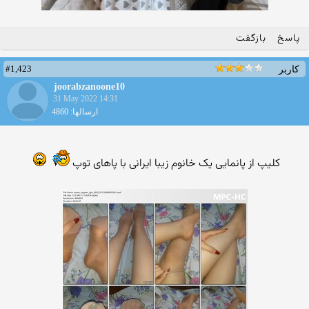
پاسخ
بازگفت
#1,423
کاربر
joorabzanoone10
31 May 2022 14:31
ارسالها: 4860
کلیپ از پانمایی یک خانوم زیبا ایرانی با پاهای توپ