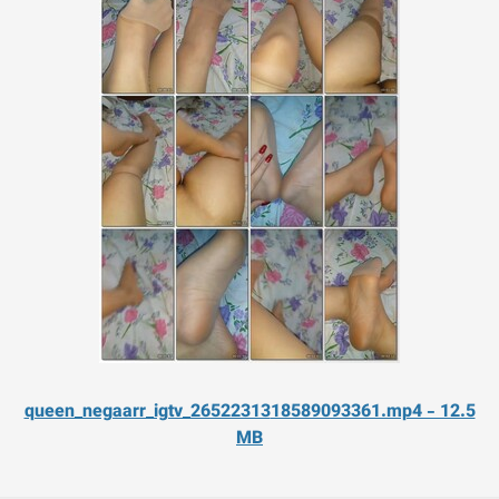
queen_negaarr_igtv_26522313
18589093361.mp4 - 12.5
MB