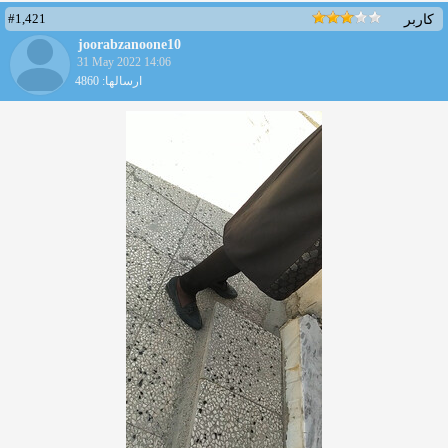
#1,421
کاربر
joorabzanoone10
31 May 2022 14:06
ارسالها: 4860