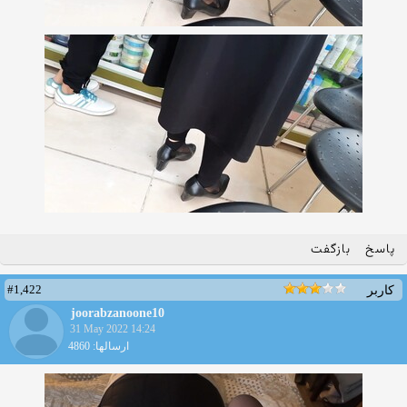
پاسخ
بازگفت
#1,422
کاربر
joorabzanoone10
31 May 2022 14:24
ارسالها: 4860