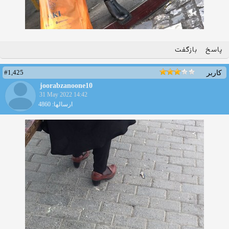
پاسخ
بازگفت
#1,425
کاربر
joorabzanoone10
31 May 2022 14:42
ارسالها: 4860