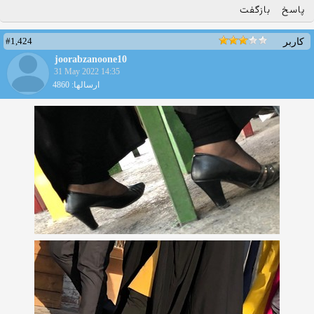
پاسخ
بازگفت
#1,424
کاربر
joorabzanoone10
31 May 2022 14:35
ارسالها: 4860