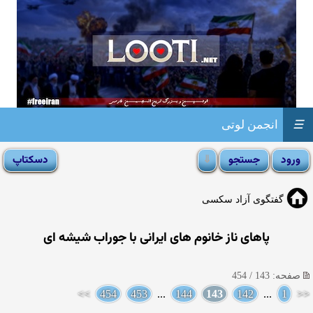
☰
انجمن لوتی
گفتگوی آزاد سکسی
پاهای ناز خانوم های ایرانی با جوراب شیشه ای
صفحه: 143 / 454
>>
454
453
...
144
143
142
...
1
<<