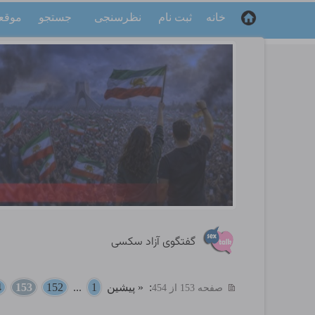
خانه
ثبت نام
نظرسنجی
جستجو
موقع
گفتگوی آزاد سکسی
:
« پیشین
1
...
152
153
4
صفحه 153 از 454