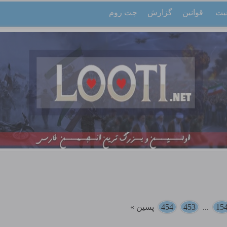
یت
قوانین
گزارش
چت روم
15
...
453
454
پسین »