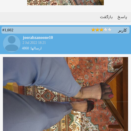
پاسخ
بازگفت
#1,602
کاربر
joorabzanoone10
2 Jul 2022 18:21
ارسالها: 4860