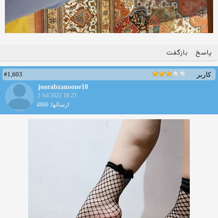
پاسخ
بازگفت
#1,603
کاربر
joorabzanoone10
2 Jul 2022 18:23
ارسالها: 4860