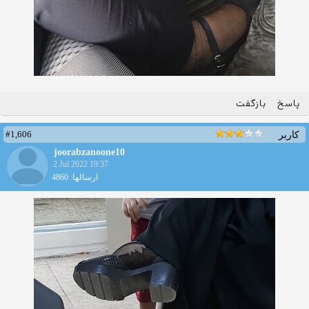
پاسخ
بازگفت
#1,606
کاربر
joorabzanoone10
2 Jul 2022 19:37
ارسالها: 4860