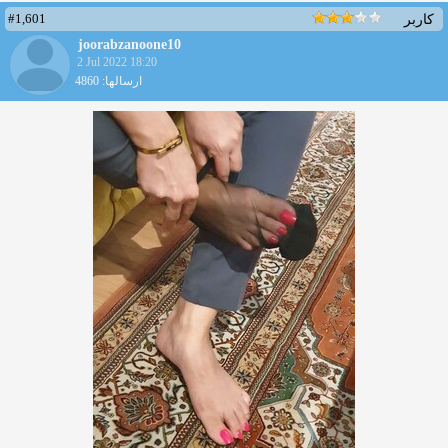
#1,601
کاربر
joorabzanoone10
2 Jul 2022 18:20
ارسالها: 4860