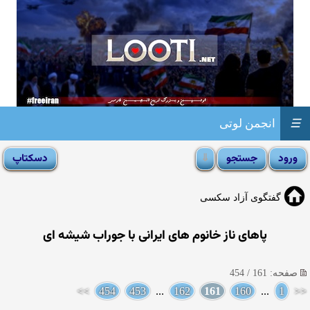
☰
انجمن لوتی
گفتگوی آزاد سکسی
پاهای ناز خانوم های ایرانی با جوراب شیشه ای
صفحه: 161 / 454
>>
454
453
...
162
161
160
...
1
<<