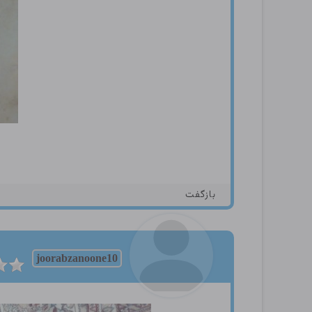
بازگفت
joorabzanoone10