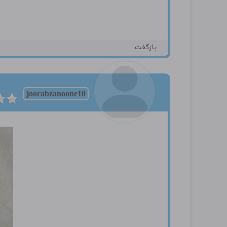
بازگفت
joorabzanoone10