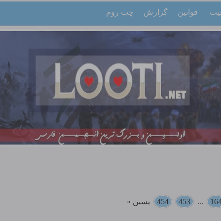
یت
قوانین
گزارش
چت روم
16
...
453
454
پسین »