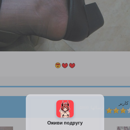
کاربر
ارسالها: 4860