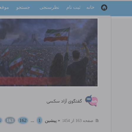
خانه
ثبت نام
نظرسنجی
جستجو
موقع
گفتگوی آزاد سکسی
:
« پیشین
1
...
162
163
4
صفحه 163 از 454