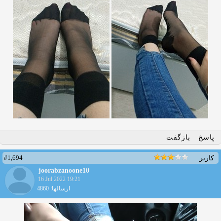
پاسخ
بازگفت
#1,694
کاربر
joorabzanoone10
16 Jul 2022 19:21
ارسالها: 4860