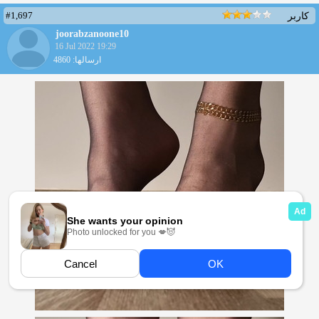
#1,697
کاربر
joorabzanoone10
16 Jul 2022 19:29
ارسالها: 4860