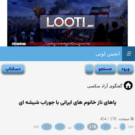
☰
انجمن لوتی
گفتگوی آزاد سکسی
پاهای ناز خانوم های ایرانی با جوراب شیشه ای
صفحه: 170 / 454
>>
454
453
...
171
170
169
...
1
<<