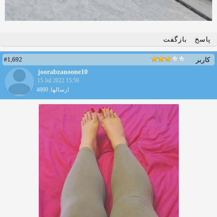
پاسخ
بازگفت
#1,692
کاربر
joorabzanoone10
15 Jul 2022 15:59
ارسالها: 4860