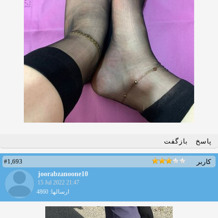
پاسخ
بازگفت
#1,693
کاربر
joorabzanoone10
15 Jul 2022 21:47
ارسالها: 4860