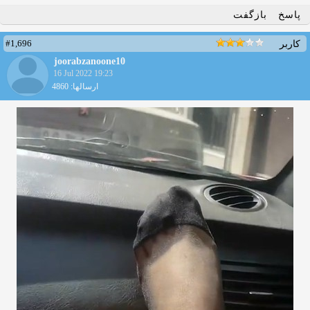
پاسخ
بازگفت
#1,696
کاربر
joorabzanoone10
16 Jul 2022 19:23
ارسالها: 4860