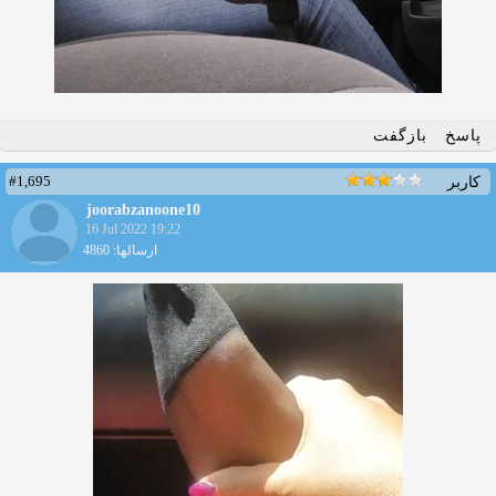
پاسخ
بازگفت
#1,695
کاربر
joorabzanoone10
16 Jul 2022 19:22
ارسالها: 4860