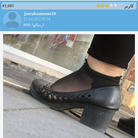
#1,691
کاربر
joorabzanoone10
15 Jul 2022 02:54
ارسالها: 4860