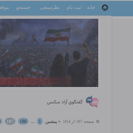
خانه
ثبت نام
نظرسنجی
جستجو
موقع
گفتگوی آزاد سکسی
:
« پیشین
1
...
186
187
8
صفحه 187 از 454