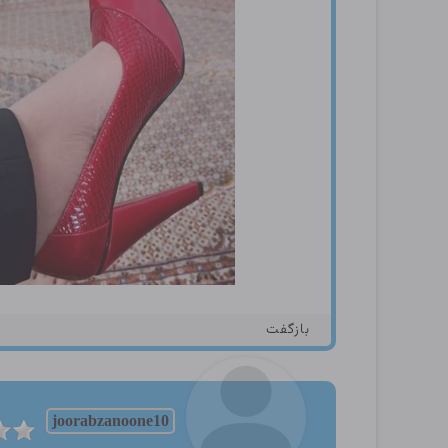
بازگفت
joorabzanoone10