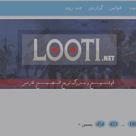
یت
قوانین
گزارش
چت روم
18
...
453
454
پسین »