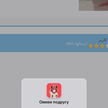
کاربر
ارسالها: 4860