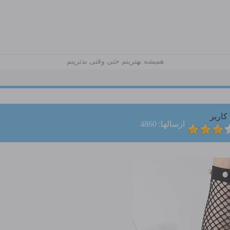
همیشه بهترینم حتی وقتی بدترینم
کاربر
ارسالها: 4860