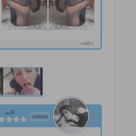
بازگفت
کاربر
seolnan