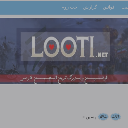
یت
قوانین
گزارش
چت روم
..
453
454
پسین »