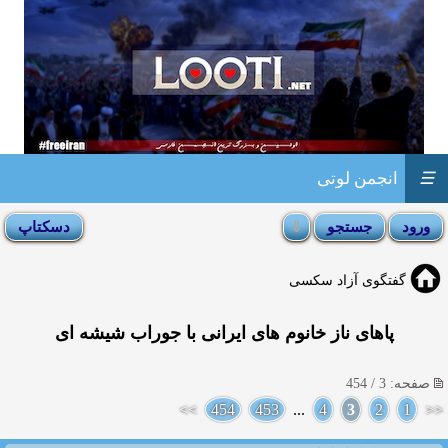
☰
انجمن لوتی
گفتگوی آزاد سکسی
پاهای ناز خانوم های ایرانی با جوراب شیشه ای
صفحه: 3 / 454
>>
454
453
...
4
3
2
1
<<