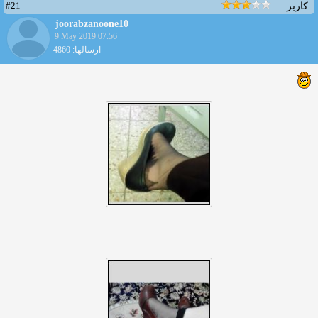
#21
کاربر
joorabzanoone10
9 May 2019 07:56
ارسالها: 4860