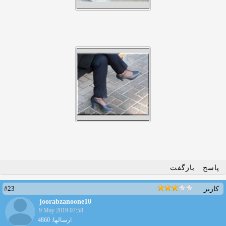
پاسخ
بازگفت
#23
کاربر
joorabzanoone10
9 May 2019 07:58
ارسالها: 4860