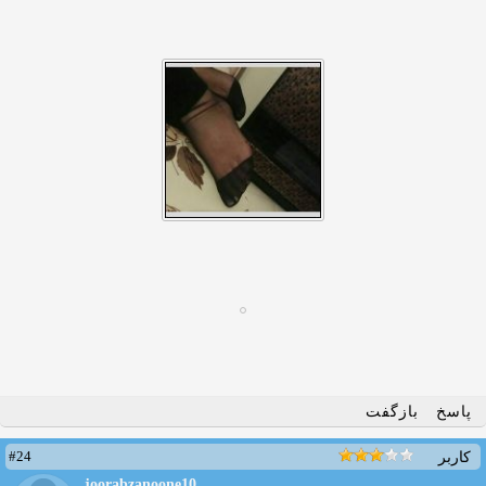
پاسخ
بازگفت
#24
کاربر
joorabzanoone10