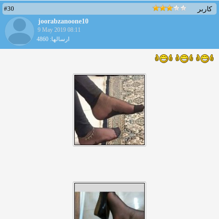
#30
کاربر
joorabzanoone10
9 May 2019 08:11
ارسالها: 4860