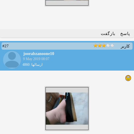
پاسخ
بازگفت
#27
کاربر
joorabzanoone10
9 May 2019 08:07
ارسالها: 4860