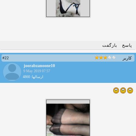
پاسخ
بازگفت
#22
کاربر
joorabzanoone10
9 May 2019 07:57
ارسالها: 4860