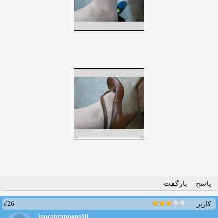
پاسخ
بازگفت
#26
کاربر
joorabzanoone10