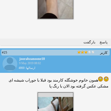
پاسخ
بازگفت
#25
کاربر
joorabzanoone10
9 May 2019 08:02
ارسالها: 4860
همون خانوم خوشگله کارمند بود قبلا با جوراب شیشه ای
مشکی عکس گرفته بود الان با رنگ پا