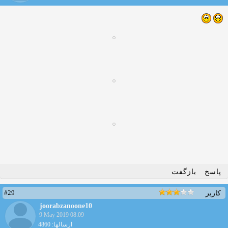
پاسخ
بازگفت
#29
کاربر
joorabzanoone10
9 May 2019 08:09
ارسالها: 4860