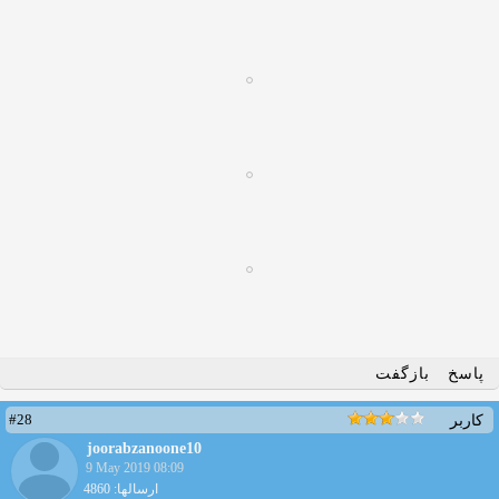
پاسخ
بازگفت
#28
کاربر
joorabzanoone10
9 May 2019 08:09
ارسالها: 4860