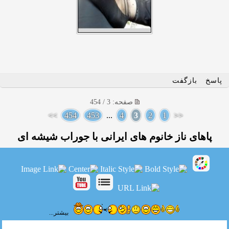
پاسخ
بازگفت
صفحه: 3 / 454
>>
454
453
...
4
3
2
1
<<
پاهای ناز خانوم های ایرانی با جوراب شیشه ای
بیشتر...