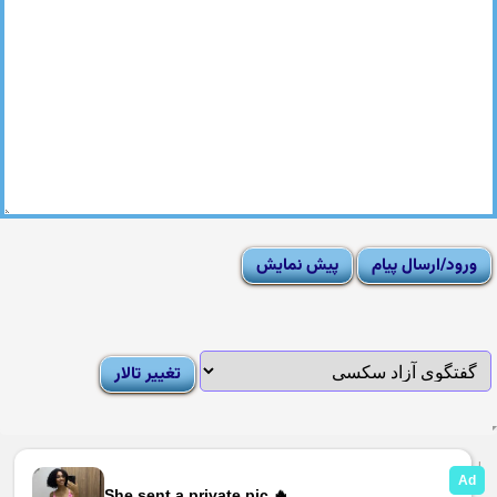
|
Moderator List
|
FAQ
|
How To
|
Rules
|
News
|
DMCA/Report Abuse (گزارش)
Sexy Pictures Archive
|
Adult Forums
|
Advertise on Looti