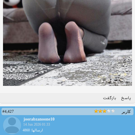
پاسخ
بازگفت
#4,427
کاربر
joorabzanoone10
14 Jun 2026 01:33
ارسالها: 4860