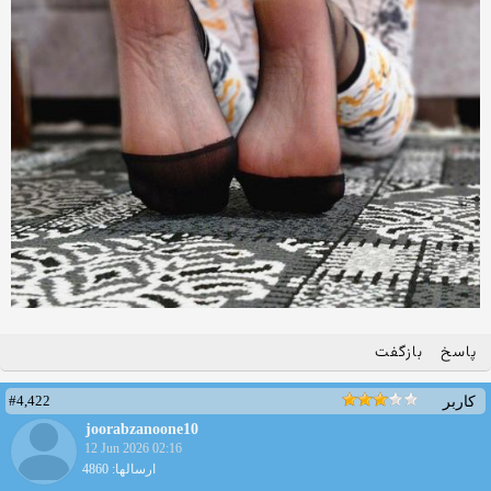
پاسخ
بازگفت
#4,422
کاربر
joorabzanoone10
12 Jun 2026 02:16
ارسالها: 4860