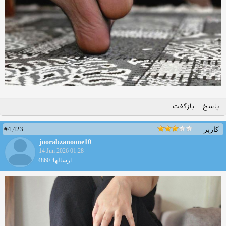
پاسخ
بازگفت
#4,423
کاربر
joorabzanoone10
14 Jun 2026 01:28
ارسالها: 4860