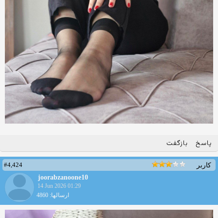
پاسخ
بازگفت
#4,424
کاربر
joorabzanoone10
14 Jun 2026 01:29
ارسالها: 4860