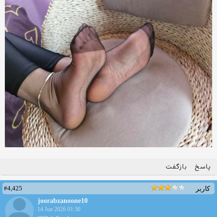
پاسخ
بازگفت
#4,425
کاربر
joorabzanoone10
14 Jun 2026 01:30