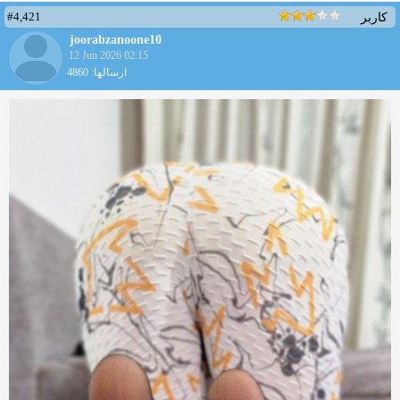
#4,421
کاربر
joorabzanoone10
12 Jun 2026 02:15
ارسالها: 4860