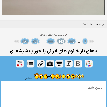
پاسخ
بازگفت
صفحه: 443 / 454
>>
454
453
...
444
443
442
...
1
<<
پاهای ناز خانوم های ایرانی با جوراب شیشه ای
بیشتر...