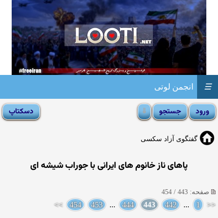
☰
انجمن لوتی
گفتگوی آزاد سکسی
پاهای ناز خانوم های ایرانی با جوراب شیشه ای
صفحه: 443 / 454
>>
454
453
...
444
443
442
...
1
<<