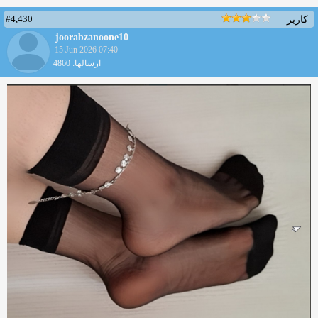
#4,430
کاربر
joorabzanoone10
15 Jun 2026 07:40
ارسالها: 4860