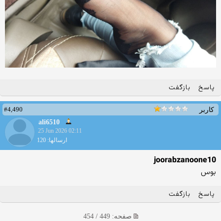
پاسخ
بازگفت
#4,490
کاربر
ali6510
25 Jun 2026 02:11
ارسالها: 120
joorabzanoone10
بوس
پاسخ
بازگفت
صفحه: 449 / 454