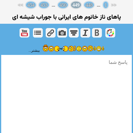
>>
454
453
...
450
449
448
...
1
<<
پاهای ناز خانوم های ایرانی با جوراب شیشه ای
بیشتر...