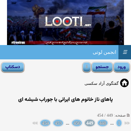
☰
انجمن لوتی
گفتگوی آزاد سکسی
پاهای ناز خانوم های ایرانی با جوراب شیشه ای
صفحه: 449 / 454
>>
454
453
...
450
449
448
...
1
<<