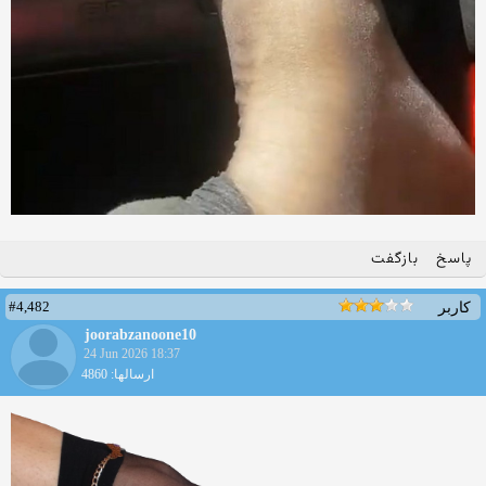
پاسخ
بازگفت
#4,482
کاربر
joorabzanoone10
24 Jun 2026 18:37
ارسالها: 4860