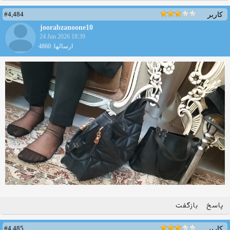
#4,484
کاربر
joorabzanoone10
24 Jun 2026 18:39
ارسالها: 4860
پاسخ
بازگفت
#4,485
کاربر