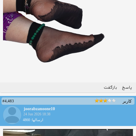
پاسخ
بازگفت
#4,483
کاربر
joorabzanoone10
24 Jun 2026 18:38
ارسالها: 4860