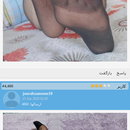
پاسخ
بازگفت
#4,486
کاربر
joorabzanoone10
25 Jun 2026 02:05
ارسالها: 4860