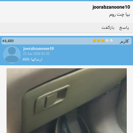
joorabzanoone10
بیا چت روم
پاسخ
بازگفت
#4,489
کاربر
joorabzanoone10
25 Jun 2026 02:10
ارسالها: 4860