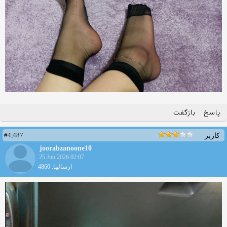
پاسخ
بازگفت
#4,487
کاربر
joorabzanoone10
25 Jun 2026 02:07
ارسالها: 4860