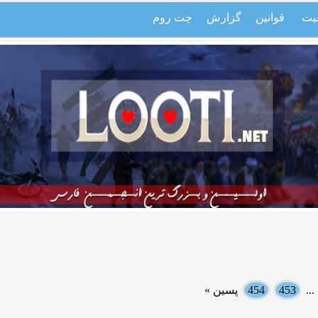
یت
قوانین
گزارش
چت روم
..
453
454
پسین »