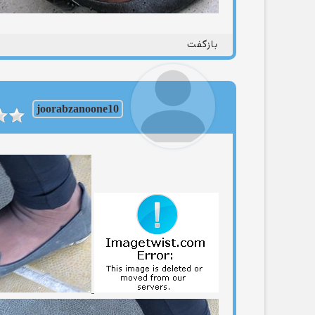
بازگفت
joorabzanoone10