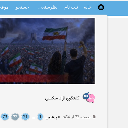
خانه
ثبت نام
نظرسنجی
جستجو
موقع
گفتگوی آزاد سکسی
:
« پیشین
1
...
71
72
73
.
صفحه 72 از 454