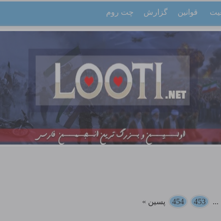
یت
قوانین
گزارش
چت روم
..
453
454
پسین »