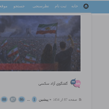
خانه
ثبت نام
نظرسنجی
جستجو
موقع
گفتگوی آزاد سکسی
:
« پیشین
1
...
86
87
88
.
صفحه 87 از 454