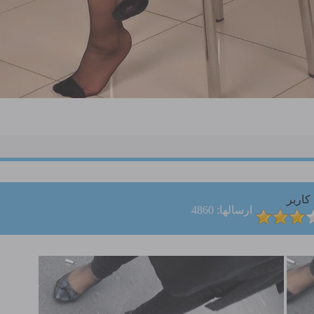
کاربر
ارسالها: 4860