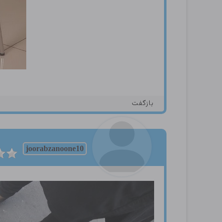
بازگفت
joorabzanoone10