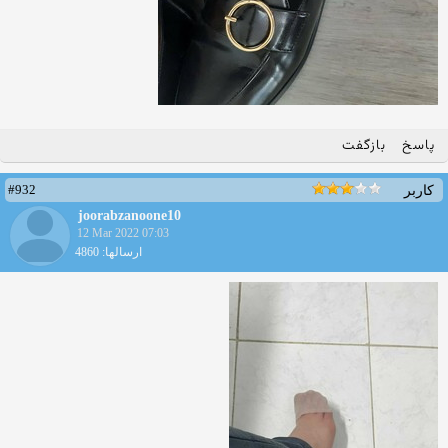
پاسخ
بازگفت
#932
کاربر
joorabzanoone10
12 Mar 2022 07:03
ارسالها: 4860