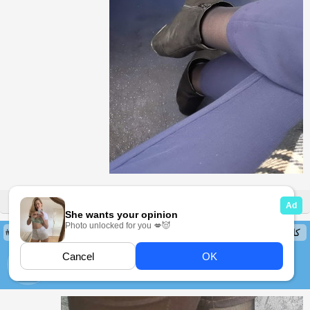
پاسخ
بازگفت
#934
کاربر
joorabzanoone10
13 Mar 2022 06:03
ارسالها: 4860