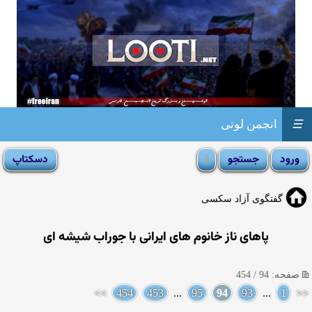
☰
انجمن لوتی
گفتگوی آزاد سکسی
پاهای ناز خانوم های ایرانی با جوراب شیشه ای
صفحه: 94 / 454
>>
454
453
...
95
94
93
...
1
<<