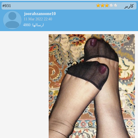
#931
کاربر
joorabzanoone10
11 Mar 2022 22:40
ارسالها: 4860