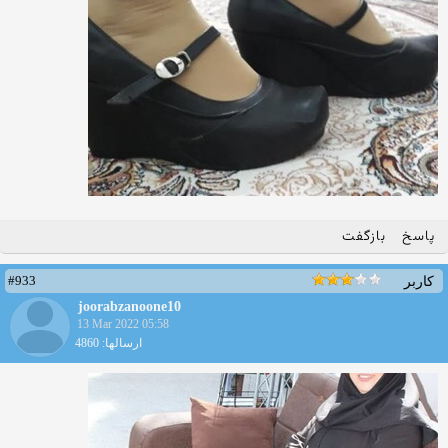
پاسخ
بازگفت
#933
کاربر
joorabzanoone10
13 Mar 2022 05:58
ارسالها: 4860