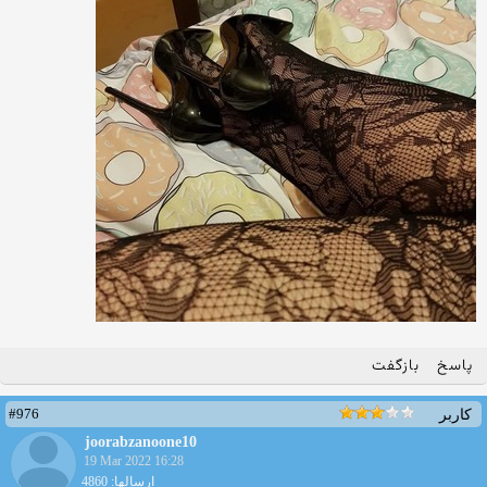
پاسخ
بازگفت
#976
کاربر
joorabzanoone10
19 Mar 2022 16:28
ارسالها: 4860