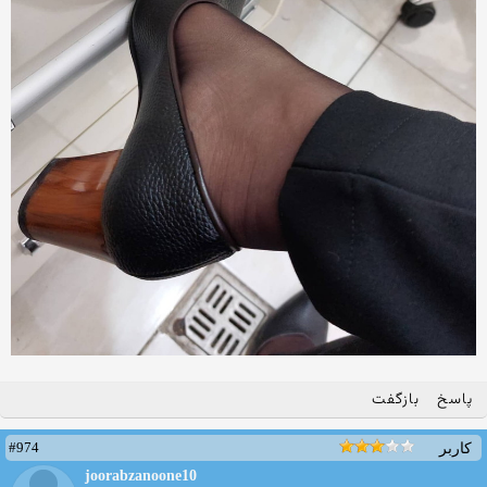
پاسخ
بازگفت
#974
کاربر
joorabzanoone10