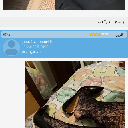
پاسخ
بازگفت
#975
کاربر
joorabzanoone10
19 Mar 2022 09:39
ارسالها: 4860