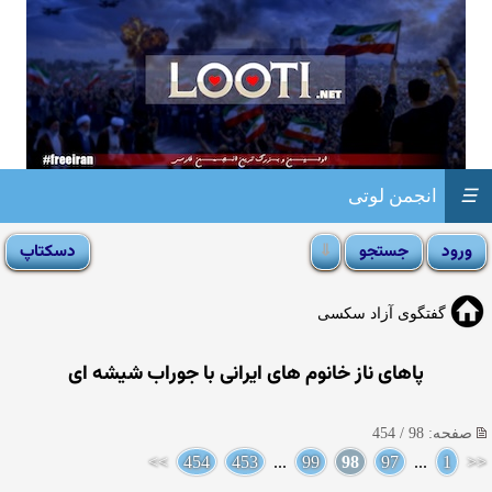
☰
انجمن لوتی
گفتگوی آزاد سکسی
پاهای ناز خانوم های ایرانی با جوراب شیشه ای
صفحه: 98 / 454
>>
454
453
...
99
98
97
...
1
<<