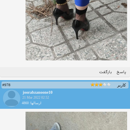
پاسخ
بازگفت
#978
کاربر
joorabzanoone10
21 Mar 2022 02:52
ارسالها: 4860