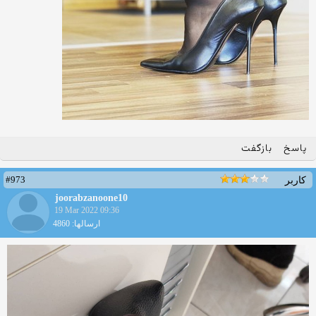
پاسخ
بازگفت
#973
کاربر
joorabzanoone10
19 Mar 2022 09:36
ارسالها: 4860