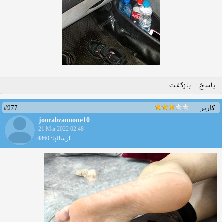
پاسخ
بازگفت
#977
کاربر
joorabzanoone10
21 Mar 2022 02:48
ارسالها: 4860