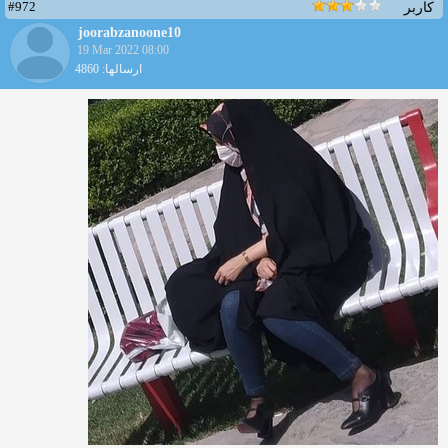
#972
کاربر
joorabzanoone10
19 Mar 2022 08:00
ارسالها: 4860