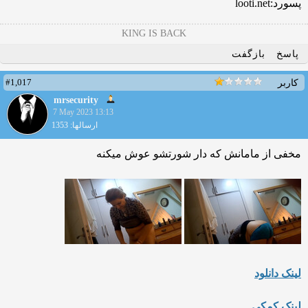
پسورد:looti.net
KING IS BACK
پاسخ
بازگفت
#1,017
کاربر
mrsecurity
7 May 2023 13:13
ارسالها: 1353
مخفی از مامانش که دار شورتشو عوش میکنه
لینک دانلود
لینک کمکی