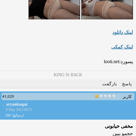
لینک دانلود
لینک کمکی
پسورد:looti.net
KING IS BACK
پاسخ
بازگفت
#1,020
کاربر
aryankaqaz
8 May 2023 04:11
ارسالها: 100
مخفی خیابونی
حجمو ببین