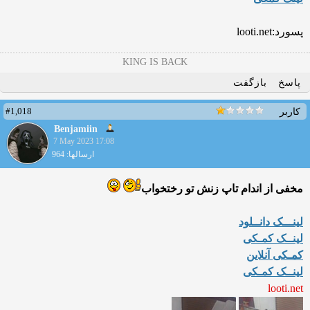
پسورد:looti.net
KING IS BACK
پاسخ
بازگفت
#1,018
کاربر
Benjamiin
7 May 2023 17:08
ارسالها: 964
مخفی از اندام تاپ زنش تو رختخواب
لینـــک دانــلود
لینــک کمـکی
کمـکی آنلاین
لینــک کمـکی
looti.net