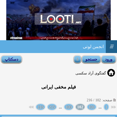
☰
انجمن لوتی
گفتگوی آزاد سکسی
فیلم مخفی ایرانی
صفحه: 102 / 216
>>
216
215
...
103
102
101
...
1
<<