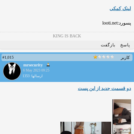
لینک کمکی
پسورد:looti.net
KING IS BACK
پاسخ
بازگفت
#1,015
کاربر
mrsecurity
6 May 2023 09:25
ارسالها: 1353
دو قسمت جدید از این پست