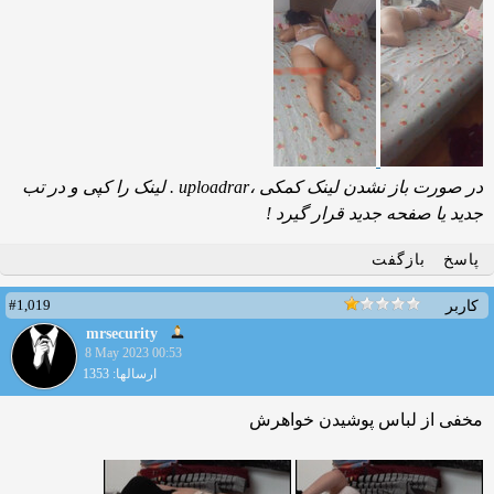
در صورت باز نشدن لینک کمکی ،uploadrar . لینک را کپی و در تب
جدید یا صفحه جدید قرار گیرد !
پاسخ
بازگفت
#1,019
کاربر
mrsecurity
8 May 2023 00:53
ارسالها: 1353
مخفی از لباس پوشیدن خواهرش