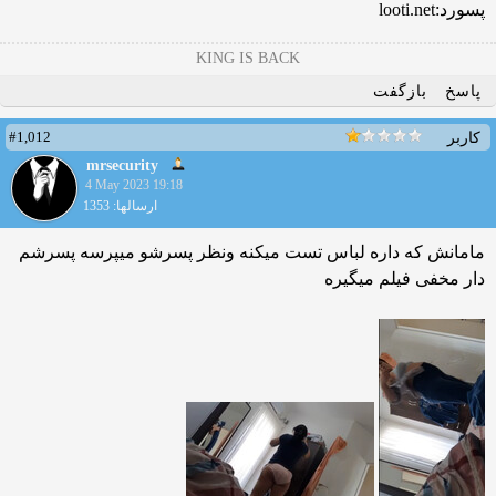
پسورد:looti.net
KING IS BACK
پاسخ
بازگفت
#1,012
کاربر
mrsecurity
4 May 2023 19:18
ارسالها: 1353
مامانش که داره لباس تست میکنه ونظر پسرشو میپرسه پسرشم
دار مخفی فیلم میگیره