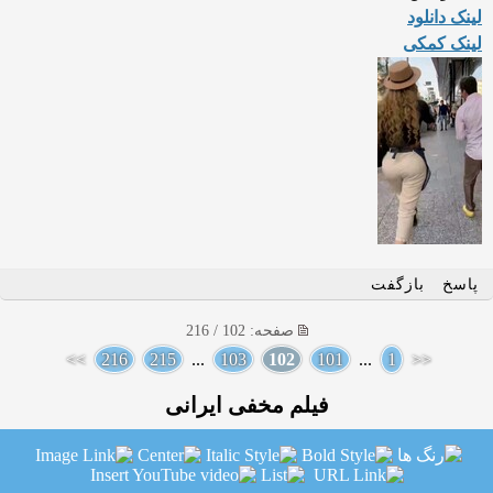
لینک دانلود
لینک کمکی
پاسخ
بازگفت
صفحه: 102 / 216
>>
216
215
...
103
102
101
...
1
<<
فیلم مخفی ایرانی