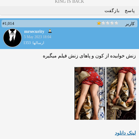
KING IS BACK
پاسخ
بازگفت
#1,014
کاربر
mrsecurity
5 May 2023 18:04
ارسالها: 1353
زنش خوابیده از کون و پاهای زنش فیلم میگیره
لینک دانلود