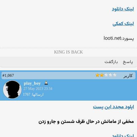
لینک دانلود
لینک کمکی
پسورد:looti.net
KING IS BACK
پاسخ
بازگفت
#1,067
کاربر
play_boy
27 May 2023 23:34
ارسالها: 1767
اپلود مجدد این پست
مخفی از مامانش در حال ظرف شستن و جارو زدن
لینک دانلود