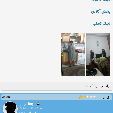
پخش آنلاین
لینک کمکی
پاسخ
بازگفت
#1,068
کاربر
play_boy
27 May 2023 23:42