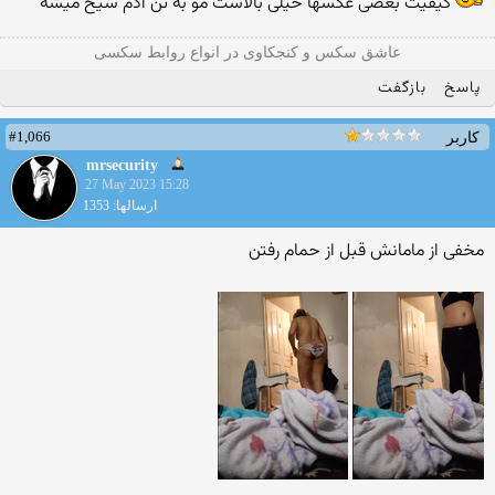
کیفیت بعضی عکسها خیلی بالاست مو به تن آدم سیخ میشه
عاشق سکس و کنجکاوی در انواع روابط سکسی
پاسخ
بازگفت
#1,066
کاربر
mrsecurity
27 May 2023 15:28
ارسالها: 1353
مخفی از مامانش قبل از حمام رفتن