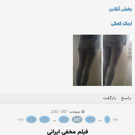
پخش آنلاین
لینک کمکی
پاسخ
بازگفت
صفحه: 107 / 216
>>
216
215
...
108
107
106
...
1
<<
فیلم مخفی ایرانی