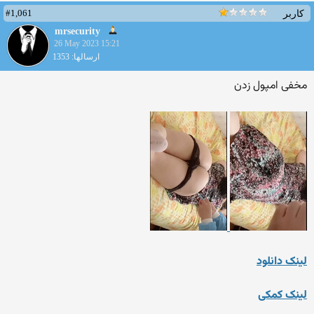
#1,061
کاربر
mrsecurity
26 May 2023 15:21
ارسالها: 1353
مخفی امپول زدن
لینک دانلود
لینک کمکی