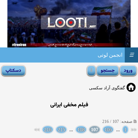
☰
انجمن لوتی
گفتگوی آزاد سکسی
فیلم مخفی ایرانی
صفحه: 107 / 216
>>
216
215
...
108
107
106
...
1
<<