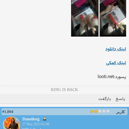
لینک دانلود
لینک کمکی
پسورد:looti.net
KING IS BACK
پاسخ
بازگفت
#1,064
کاربر
Daneilorg
27 May 2023 01:08