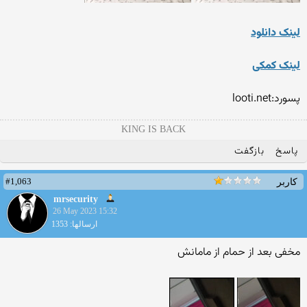
لینک دانلود
لینک کمکی
پسورد:looti.net
KING IS BACK
پاسخ
بازگفت
#1,063
کاربر
mrsecurity
26 May 2023 15:32
ارسالها: 1353
مخفی بعد از حمام از مامانش