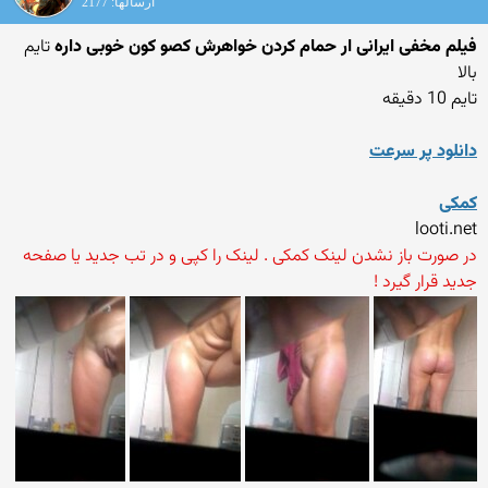
ارسالها: 2177
فیلم مخفی ایرانی ار حمام کردن خواهرش کصو کون خوبی داره
تایم
بالا
تایم 10 دقیقه
دانلود پر سرعت
کمکی
looti.net
در صورت باز نشدن لینک کمکی . لینک را کپی و در تب جدید یا صفحه
جدید قرار گیرد !