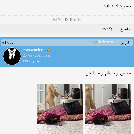
پسورد:looti.net
KING IS BACK
پاسخ
بازگفت
#1,062
کاربر
mrsecurity
26 May 2023 15:28
ارسالها: 1353
مخفی از حمام از مامانش