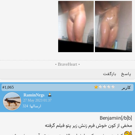
• BraveHeart •
پاسخ
بازگفت
#1,065
کاربر
RaminNrgs
27 May 2023 01:37
ارسالها: 324
[b]Benjamiin[/b
مخفی از کون خوش فرم زنش زیر پتو فیلم گرفته