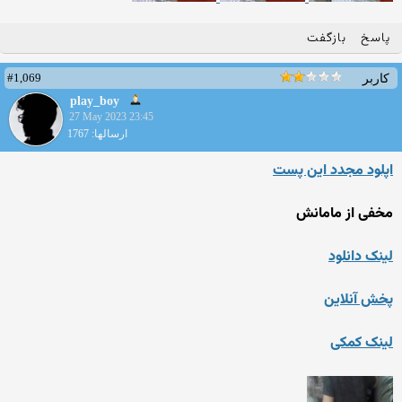
پاسخ
بازگفت
#1,069
کاربر
play_boy
27 May 2023 23:45
ارسالها: 1767
اپلود مجدد این پست
مخفی از مامانش
لینک دانلود
پخش آنلاین
لینک کمکی