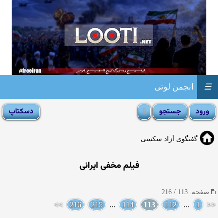
☰
انجمن لوتی
گفتگوی آزاد سکسی
فیلم مخفی ایرانی
صفحه: 113 / 216
>>
216
215
...
114
113
112
...
1
<<