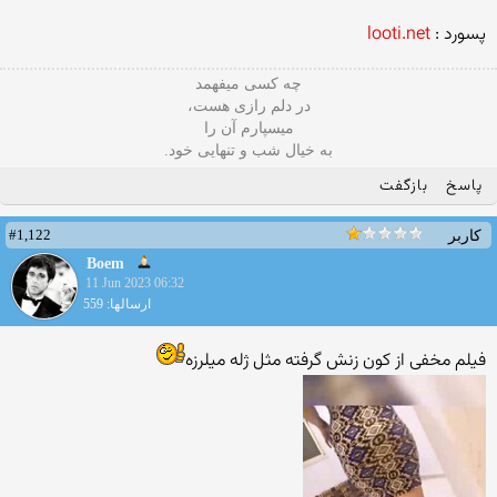
پسورد :
looti.net
چه کسی میفهمد
در دلم رازی هست،
میسپارم آن را
به خیال شب و تنهایی خود.
پاسخ
بازگفت
#1,122
کاربر
Boem
11 Jun 2023 06:32
ارسالها: 559
فیلم مخفی از کون زنش گرفته مثل ژله میلرزه