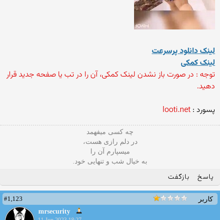
لینک دانلود پرسرعت
لینک کمکی
توجه : در صورت باز نشدن لینک کمکی، آن را در تب یا صفحه جدید قرار
دهید.
پسورد :
looti.net
چه کسی میفهمد
در دلم رازی هست،
میسپارم آن را
به خیال شب و تنهایی خود.
پاسخ
بازگفت
#1,123
کاربر
mrsecurity