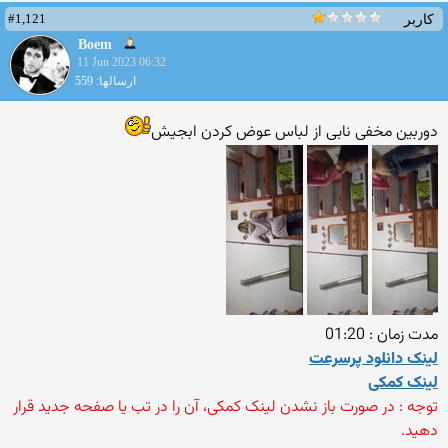
#1,121
کاربر
Boem
11 Jun 2023 06:32
ارسالها: 559
دوربین مخفی نابی از لباس عوض کردن ابجیش
مدت زمان : 01:20
لینک دانلود پرسرعت
لینک کمکی
توجه : در صورت باز نشدن لینک کمکی، آن را در تب یا صفحه جدید قرار
دهید.