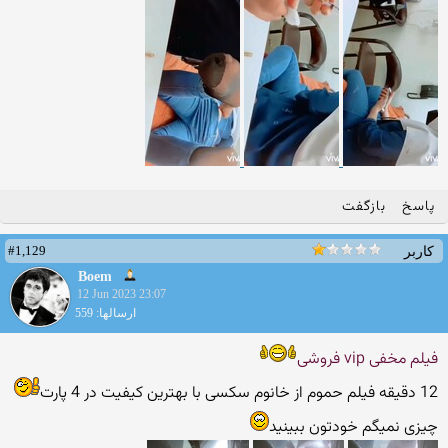
پاسخ
بازگفت
#1,129
کاربر
Boem
12 Jun 2023 23:07
ارسالها: 559
فیلم مخفی vip فروشی
12 دقیقه فیلم حموم از خانوم سکسی با بهترین کیفیت در 4 پارت
چیزی نمیگم خودتون ببینید