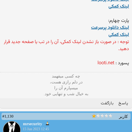
لینک کمکی
پارت چهارم:
لینک دانلود پرسرعت
لینک کمکی
توجه : در صورت باز نشدن لینک کمکی، آن را در تب یا صفحه جدید قرار
دهید.
پسورد :
looti.net
چه کسی میفهمد
در دلم رازی هست،
میسپارم آن را
به خیال شب و تنهایی خود.
پاسخ
بازگفت
#1,130
کاربر
mrsecurity
15 Jun 2023 12:45