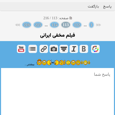
پاسخ
بازگفت
صفحه: 113 / 216
>>
216
215
...
114
113
112
...
1
<<
فیلم مخفی ایرانی
بیشتر...