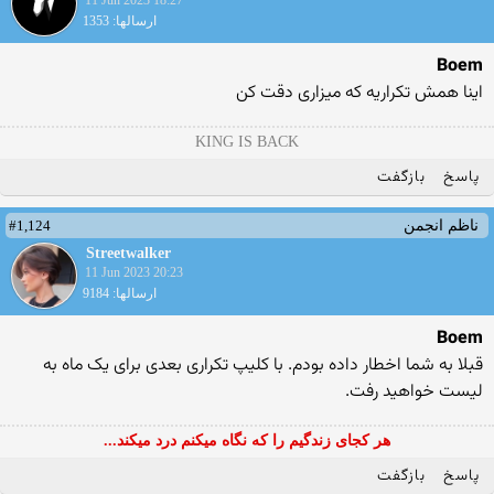
11 Jun 2023 18:27
ارسالها: 1353
Boem
اینا همش تکراریه که میزاری دقت کن
KING IS BACK
پاسخ
بازگفت
#1,124
ناظم انجمن
Streetwalker
11 Jun 2023 20:23
ارسالها: 9184
Boem
قبلا به شما اخطار داده بودم. با کلیپ تکراری بعدی برای یک ماه به
لیست خواهید رفت.
هر کجای زندگیم را که نگاه میکنم درد میکند...
پاسخ
بازگفت