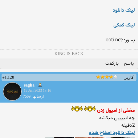
لینک دانلود
لینک کمکی
پسورد:looti.net
KING IS BACK
پاسخ
بازگفت
#1,128
کاربر
sagha
12 Jun 2023 13:16
ارسالها: 7569
مخفی از امپول زدن
چه ایییییی میکشه
2دقیقه
لینک دانلود اصلاح شده