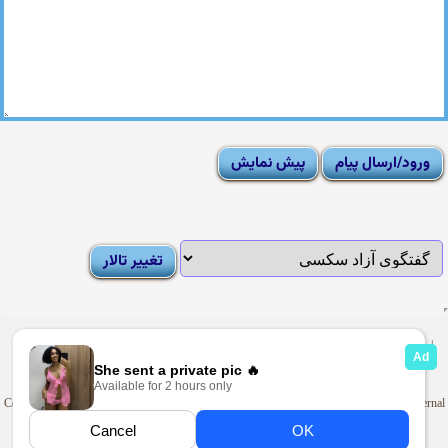
|
Moderator List
|
FAQ
|
How To
|
Rules
|
News
|
DMCA/Report Abuse (گزارش)
Sexy Pictures Archive
|
Adult Forums
|
Advertise on Looti
Copyright © 2009-2025
Looti.net
. Looti Forums is not responsible for the content of external
sites