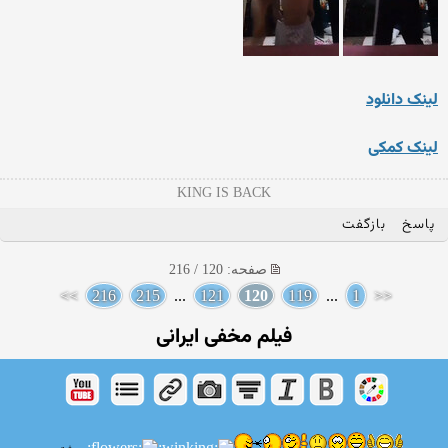
لینک دانلود
لینک کمکی
KING IS BACK
پاسخ
بازگفت
صفحه: 120 / 216
>>
216
215
...
121
120
119
...
1
<<
فیلم مخفی ایرانی