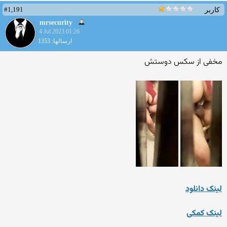
#1,191
کاربر
mrsecurity
4 Jul 2023 01:26
ارسالها: 1353
مخفی از سکس دوستش
لینک دانلود
لینک کمکی