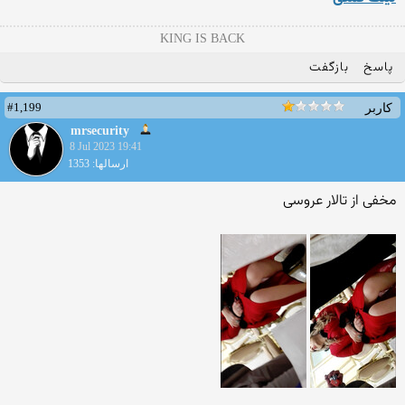
KING IS BACK
پاسخ
بازگفت
#1,199
کاربر
mrsecurity
8 Jul 2023 19:41
ارسالها: 1353
مخفی از تالار عروسی