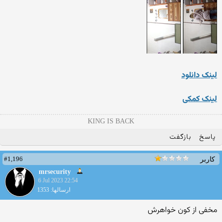
لینک دانلود
لینک کمکی
KING IS BACK
پاسخ
بازگفت
#1,196
کاربر
mrsecurity
6 Jul 2023 22:54
ارسالها: 1353
مخفی از کون خواهرش