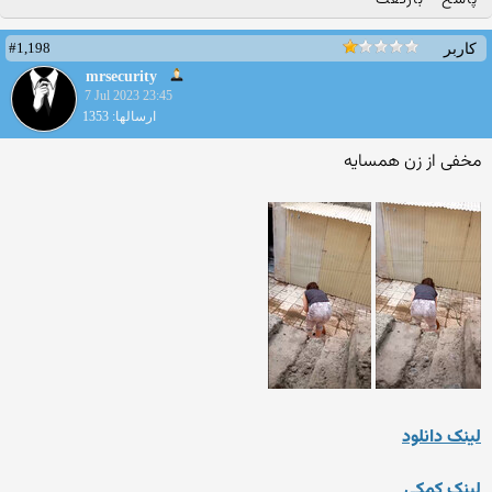
پاسخ
بازگفت
#1,198
کاربر
mrsecurity
7 Jul 2023 23:45
ارسالها: 1353
مخفی از زن همسایه
لینک دانلود
لینک کمکی