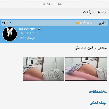
KING IS BACK
پاسخ
بازگفت
#1,192
کاربر
mrsecurity
5 Jul 2023 01:26
ارسالها: 1353
مخفی از کون مامانش
لینک دانلود
لینک کمکی