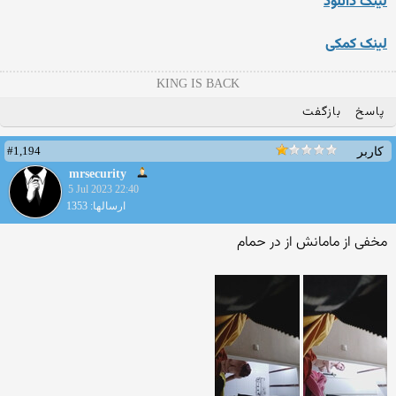
لینک دانلود
لینک کمکی
KING IS BACK
پاسخ
بازگفت
#1,194
کاربر
mrsecurity
5 Jul 2023 22:40
ارسالها: 1353
مخفی از مامانش از در حمام