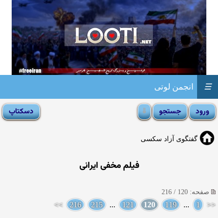
☰
انجمن لوتی
گفتگوی آزاد سکسی
فیلم مخفی ایرانی
صفحه: 120 / 216
>>
216
215
...
121
120
119
...
1
<<