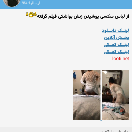
ارسالها: 964
از لباس سکسی پوشیدن زنش یواشکی فیلم گرفته
لینــک دانـــلود
پخــش آنلاین
لینــک کمــکی
لینــک کمــکی
looti.net