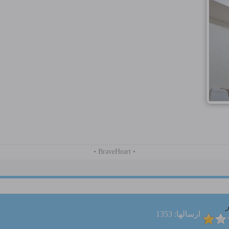
• BraveHeart •
ر
ارسالها: 1353