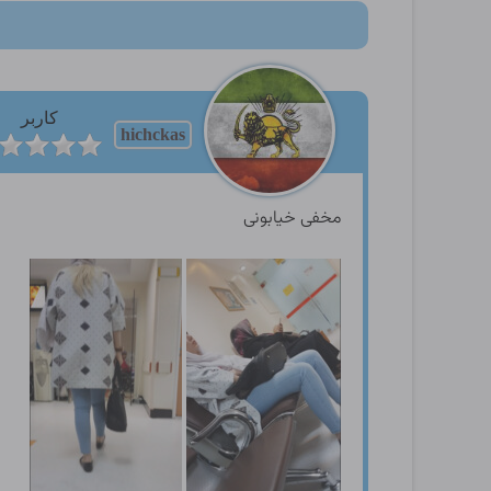
کاربر
hichckas
مخفی خیابونی