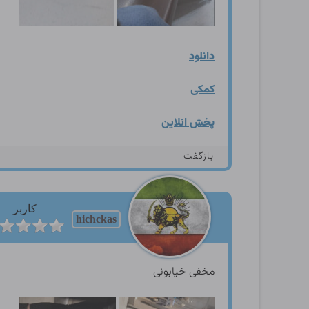
دانلود
کمکی
پخش انلاین
بازگفت
کاربر
hichckas
مخفی خیابونی