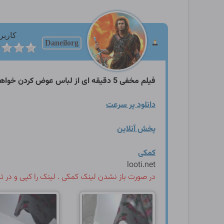
کاربر
Daneilorg
فیلم مخفی 5 دقیقه ای از لباس عوض کردن خواهر های خودش همراه با چهره
دانلود پر سرعت
پخش آنلاین
کمکی
looti.net
در صورت باز نشدن لینک کمکی . لینک را کپی و در تب