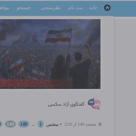
خانه
ثبت نام
نظرسنجی
جستجو
موقع
گفتگوی آزاد سکسی
:
« پیشین
1
...
148
149
0
صفحه 149 از 216