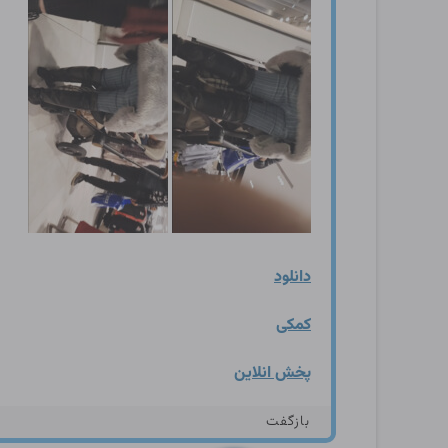
دانلود
کمکی
پخش انلاین
بازگفت