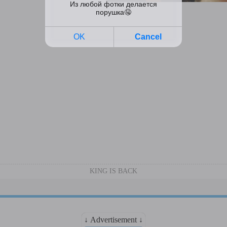
KING IS BACK
↓ Advertisement ↓