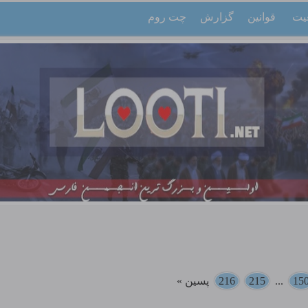
یت
قوانین
گزارش
چت روم
15
...
215
216
پسین »