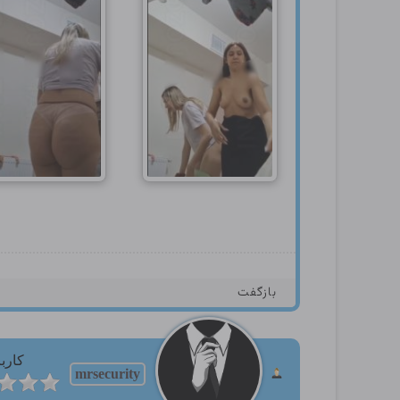
بازگفت
کارب
mrsecurity