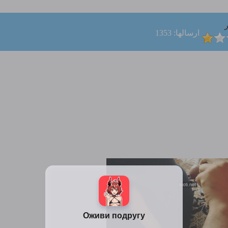
ر
ارسالها: 1353