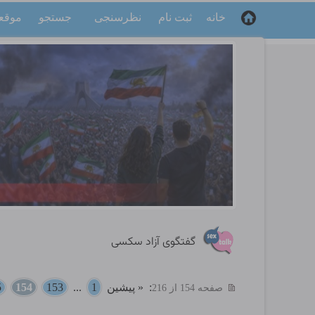
خانه
ثبت نام
نظرسنجی
جستجو
موقع
گفتگوی آزاد سکسی
:
« پیشین
1
...
153
154
5
صفحه 154 از 216