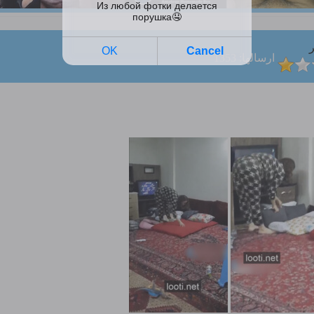
ر
ارسالها: 1353