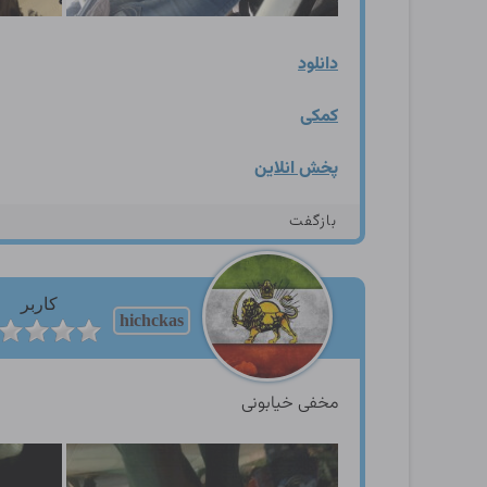
دانلود
کمکی
پخش انلاین
بازگفت
کاربر
hichckas
مخفی خیابونی