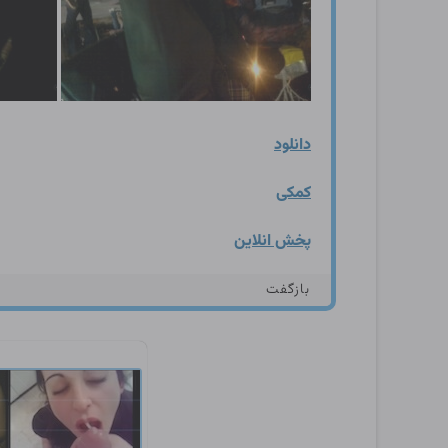
دانلود
کمکی
پخش انلاین
بازگفت