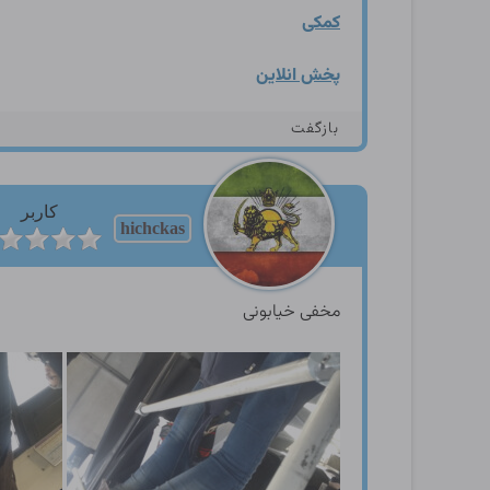
کمکی
پخش انلاین
بازگفت
کاربر
hichckas
مخفی خیابونی