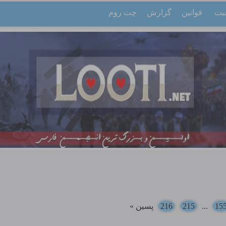
یت
قوانین
گزارش
چت روم
15
...
215
216
پسین »