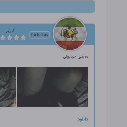
کاربر
hichckas
مخفی خیابونی
دانلود