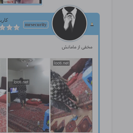
کارب
mrsecurity
مخفی از مامانش