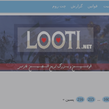
یت
قوانین
گزارش
چت روم
16
...
215
216
پسین »