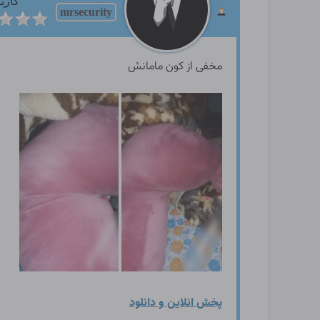
کارب
mrsecurity
مخفی از کون مامانش
پخش انلاین و دانلود