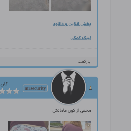
پخش انلاین و دانلود
لینک کمکی
بازگفت
کارب
mrsecurity
مخفی از کون مامانش