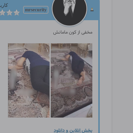
کارب
mrsecurity
مخفی از کون مامانش
پخش انلاین و دانلود