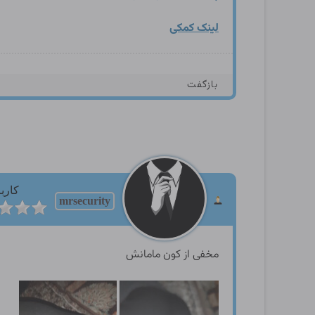
لینک کمکی
بازگفت
کارب
mrsecurity
مخفی از کون مامانش