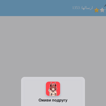
ر
ارسالها: 1353