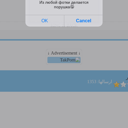
KING IS BACK
↓ Advertisement ↓
ر
ارسالها: 1353