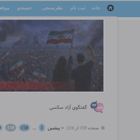
خانه
ثبت نام
نظرسنجی
جستجو
موقع
گفتگوی آزاد سکسی
:
« پیشین
1
...
158
159
0
صفحه 159 از 216