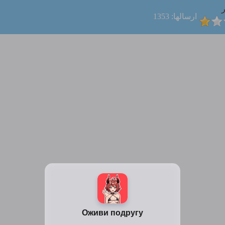
ر
ارسالها: 1353