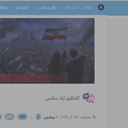
خانه
ثبت نام
نظرسنجی
جستجو
موقع
گفتگوی آزاد سکسی
:
« پیشین
1
...
160
161
2
صفحه 161 از 216