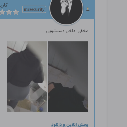
کارب
mrsecurity
مخفی اداخل دستشویی
پخش انلاین و دانلود