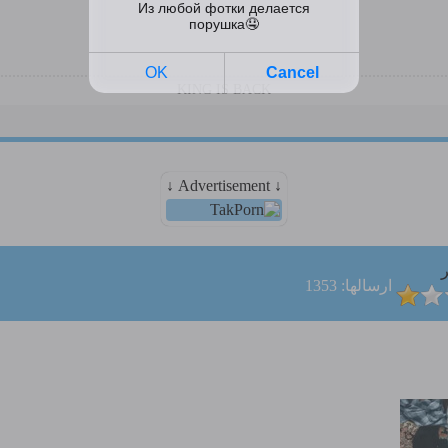
KING IS BACK
↓ Advertisement ↓
ر
ارسالها: 1353