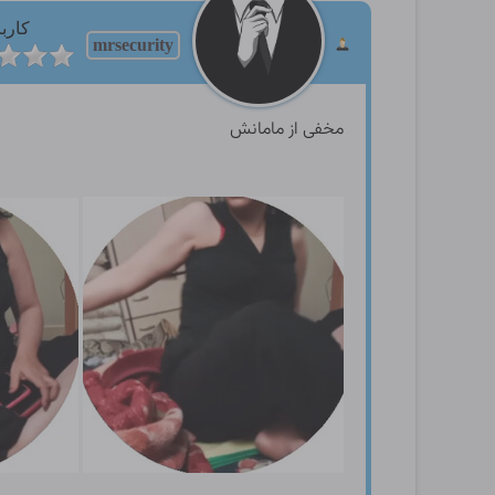
کارب
mrsecurity
مخفی از مامانش