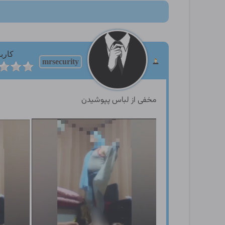
کارب
mrsecurity
مخفی از لباس پپوشیدن