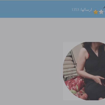
ر
ارسالها: 1353