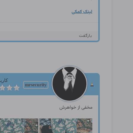
لینک کمکی
بازگفت
کارب
mrsecurity
مخفی از خواهرش