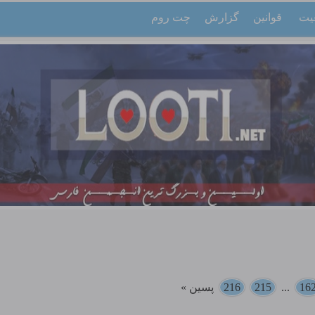
یت
قوانین
گزارش
چت روم
16
...
215
216
پسین »