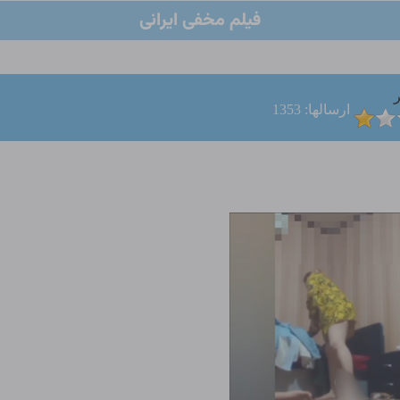
فیلم مخفی ایرانی
ر
ارسالها: 1353