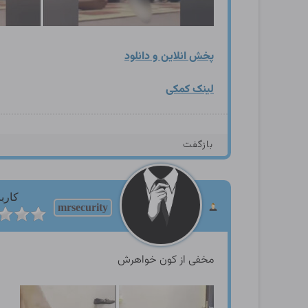
پخش انلاین و دانلود
لینک کمکی
بازگفت
کارب
mrsecurity
مخفی از کون خواهرش