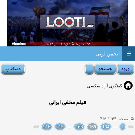
☰
انجمن لوتی
گفتگوی آزاد سکسی
فیلم مخفی ایرانی
صفحه: 165 / 216
>>
216
215
...
166
165
164
...
1
<<