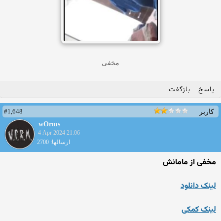
مخفی
پاسخ
بازگفت
#1,648
کاربر
wOrms
4 Apr 2024 21:06
ارسالها: 2700
مخفی از مامانش
لینک دانلود
لینک کمکی