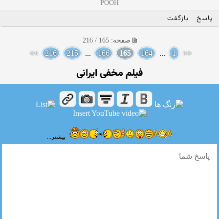
POOH
پاسخ
بازگفت
صفحه: 165 / 216
>>
216
215
...
166
165
164
...
1
<<
فیلم مخفی ایرانی
بیشتر...