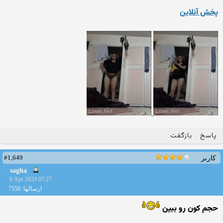
پخش آنلاین
پاسخ
بازگفت
#1,649
کاربر
sagha
6 Apr 2024 07:27
ارسالها: 7558
حجم کون رو ببین