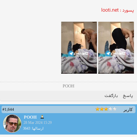
پسورد : looti.net
POOH
پاسخ
بازگفت
#1,644
کاربر
POOH
28 Mar 2024 15:29
ارسالها: 3643