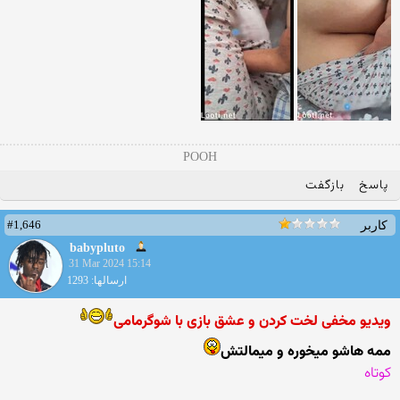
POOH
پاسخ
بازگفت
#1,646
کاربر
babypluto
31 Mar 2024 15:14
ارسالها: 1293
ویدیو مخفی لخت کردن و عشق بازی با شوگرمامی
ممه هاشو میخوره و میمالتش
کوتاه