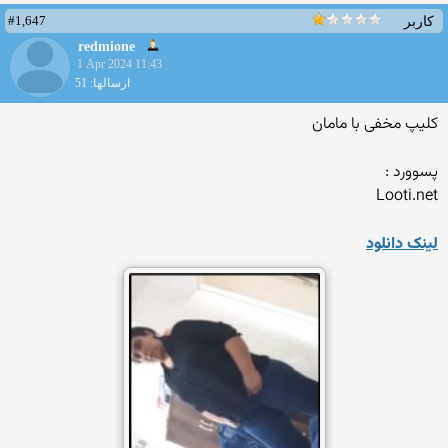
#1,647
کاربر
redmione
1 Apr 2024 11:43
ارسالها: 51
کلیپ مخفی با مامان
پسوورد :
Looti.net
لینک دانلود