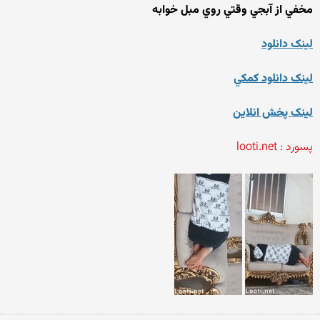
مخفي از آبجي وقتي روي مبل خوابه
لينک دانلود
لينک دانلود کمکي
لينک پخش انلاين
پسورد : looti.net