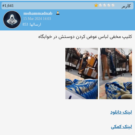
#1,641
کاربر
mohammadnab
15 Mar 2024 14:03
ارسالها: 853
کلیپ مخفی لباس عوض کردن دوستش در خوابگاه
لینک دانلود
لینک کمکی