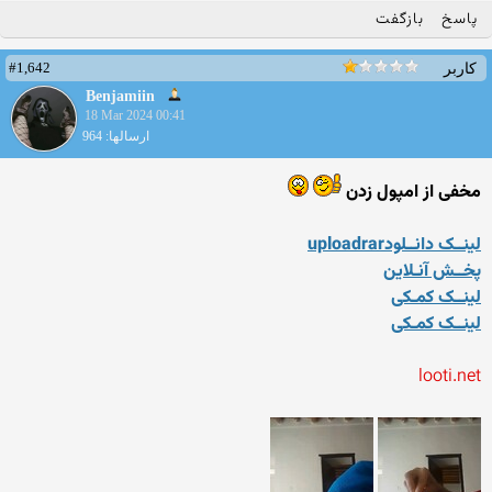
پاسخ
بازگفت
#1,642
کاربر
Benjamiin
18 Mar 2024 00:41
ارسالها: 964
مخفی از امپول زدن
لینــک دانــلودuploadrar
پخــش آنـلاین
لینــک کمـکی
لینــک کمـکی
looti.net