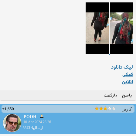
لینک دانلود
کمکی
انلاین
پاسخ
بازگفت
#1,650
کاربر
POOH
10 Apr 2024 23:26
ارسالها: 3643