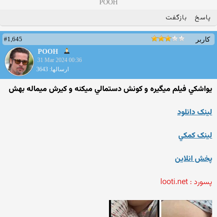
POOH
پاسخ
بازگفت
#1,645
کاربر
POOH
31 Mar 2024 00:36
ارسالها: 3643
يواشکي فيلم ميگيره و کونش دستمالي ميکنه و کيرش ميماله بهش
لينک دانلود
لينک کمکي
پخش انلاين
پسورد : looti.net