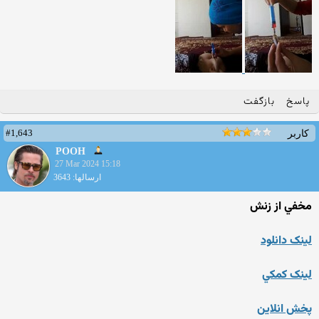
پاسخ
بازگفت
#1,643
کاربر
POOH
27 Mar 2024 15:18
ارسالها: 3643
مخفي از زنش
لينک دانلود
لينک کمکي
پخش انلاين