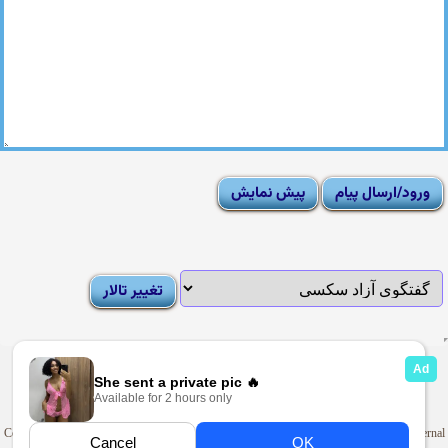
|
Moderator List
|
FAQ
|
How To
|
Rules
|
News
|
DMCA/Report Abuse (گزارش)
Sexy Pictures Archive
|
Adult Forums
|
Advertise on Looti
Copyright © 2009-2025
Looti.net
. Looti Forums is not responsible for the content of external