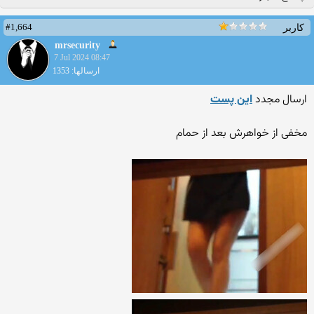
#1,664
کاربر
mrsecurity
7 Jul 2024 08:47
ارسالها: 1353
ارسال مجدد
این پست
مخفی از خواهرش بعد از حمام