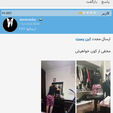
پاسخ
بازگفت
#1,665
کاربر
mrsecurity
7 Jul 2024 09:00
ارسالها: 1353
ارسال مجدد
این پست
مخفی از کون خواهرش