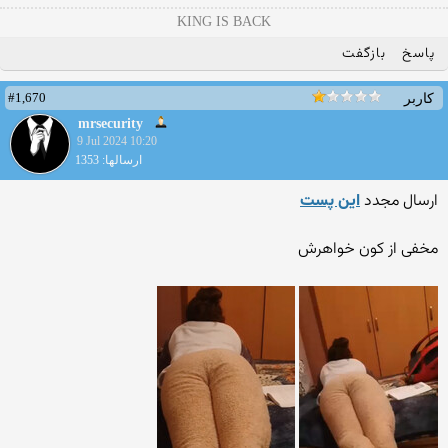
KING IS BACK
پاسخ
بازگفت
#1,670
کاربر
mrsecurity
9 Jul 2024 10:20
ارسالها: 1353
ارسال مجدد
این پست
مخفی از کون خواهرش