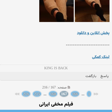
پخش انلاین و دانلود
-------------------------
لینک کمکی
KING IS BACK
پاسخ
بازگفت
صفحه: 167 / 216
>>
216
215
...
168
167
166
...
1
<<
فیلم مخفی ایرانی