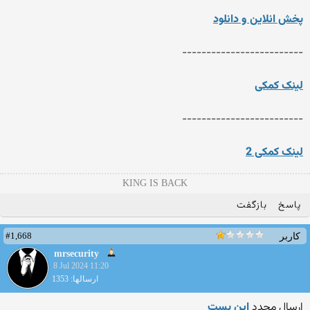
پخش انلاین و دانلود
-------------------------
لینک کمکی
-------------------------
لینک کمکی 2
KING IS BACK
پاسخ
بازگفت
#1,668
کاربر
mrsecurity
8 Jul 2024 11:20
ارسالها: 1353
ارسال مجدد
این پست