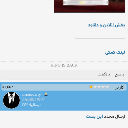
پخش انلاین و دانلود
-------------------------
لینک کمکی
KING IS BACK
پاسخ
بازگفت
#1,662
کاربر
mrsecurity
3 Jul 2024 08:47
ارسالها: 1353
ارسال مجدد
این پست