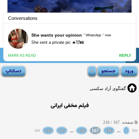
☰
انجمن لوتی
گفتگوی آزاد سکسی
فیلم مخفی ایرانی
صفحه: 167 / 216
>>
216
215
...
168
167
166
...
1
<<