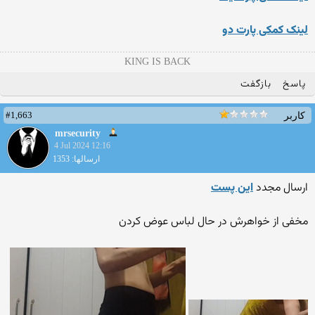
لینک کمکی پارت دو
KING IS BACK
پاسخ
بازگفت
#1,663
کاربر
mrsecurity
4 Jul 2024 12:16
ارسالها: 1353
ارسال مجدد
این پست
مخفی از خواهرش در حال لباس عوض کردن