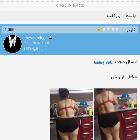
KING IS BACK
پاسخ
بازگفت
#1,666
کاربر
mrsecurity
7 Jul 2024 09:08
ارسالها: 1353
ارسال مجدد
این پست
مخفی از زنش