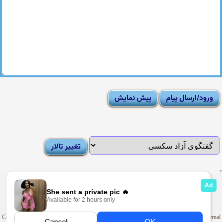
|
Moderator List
|
FAQ
|
How To
|
Rules
|
News
|
DMCA/Report Abuse (گزارش)
Sexy Pictures Archive
|
Adult Forums
|
Advertise on Looti
Copyright © 2009-2025
Looti.net
. Looti Forums is not responsible for the content of external