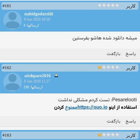
#161
کاربر
nahidgodarziiii
8 Jun 2020 10:50
ارسالها: 4
میشه دانلود شده هاشو بفرستین
پاسخ
بازگفت
#162
کاربر
atishpare2016
8 Jun 2020 12:27
ارسالها: 190
Pesarelooti: تست کردم مشکلی نداشت
استفاده از اینو
https://ouo.ioممنوع
کردن
پاسخ
بازگفت
#163
کاربر