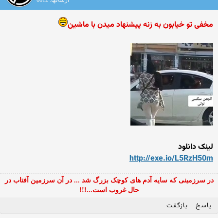
ارسالها: 6612
مخفی تو خیابون به زنه پیشنهاد میدن با ماشین
لینک دانلود
http://exe.io/L5RzH50m
در سرزمینی که سایه آدم های کوچک بزرگ شد ... در آن سرزمین آفتاب در
حال غروب است...!!!
پاسخ
بازگفت