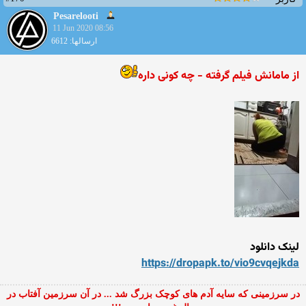
Pesarelooti
11 Jun 2020 08:56
ارسالها: 6612
از مامانش فیلم گرفته - چه کونی داره
لینک دانلود
https://dropapk.to/vio9cvqe
jkda
در سرزمینی که سایه آدم های کوچک بزرگ شد ... در آن سرزمین آفتاب در