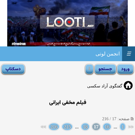
☰
انجمن لوتی
گفتگوی آزاد سکسی
فیلم مخفی ایرانی
صفحه: 17 / 216
>>
216
215
...
18
17
16
...
1
<<