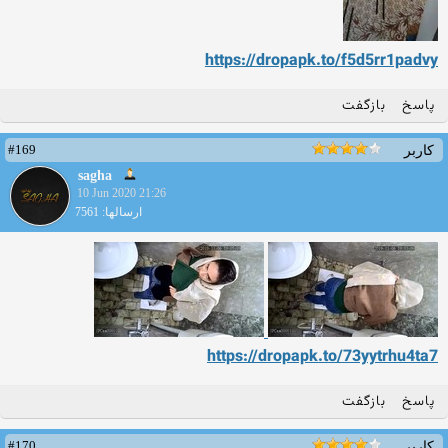
https://dropapk.to/f5d5rr1p
advy
پاسخ
بازگفت
#169
کاربر
sagha
10 Jun 2020 21:26
ارسالها: 7561
https://dropapk.to/73yytrhu
4ta7
پاسخ
بازگفت
#170
کاربر