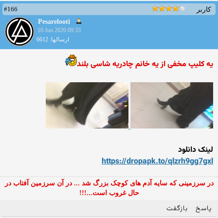
#166
کاربر
Pesarelooti
10 Jun 2020 09:33
ارسالها: 6612
یه کلیپ مخفی از یه خانم چادریه شاسی بلند
لینک دانلود
https://dropapk.to/qlzrh9gg
7gxl
در سرزمینی که سایه آدم های کوچک بزرگ شد ... در آن سرزمین آفتاب در
حال غروب است...!!!
پاسخ
بازگفت