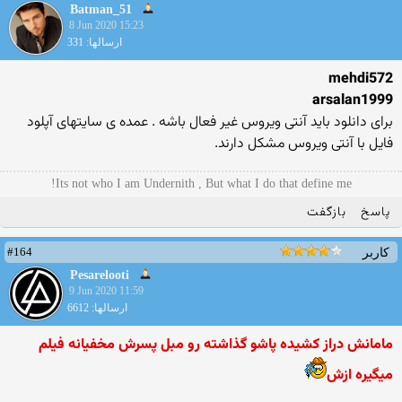
Batman_51
8 Jun 2020 15:23
ارسالها: 331
mehdi572
arsalan1999
برای دانلود باید آنتی ویروس غیر فعال باشه . عمده ی سایتهای آپلود
فایل با آنتی ویروس مشکل دارند.
Its not who I am Undernith , But what I do that define me!
پاسخ
بازگفت
#164
کاربر
Pesarelooti
9 Jun 2020 11:59
ارسالها: 6612
مامانش دراز کشیده پاشو گذاشته رو مبل پسرش مخفیانه فیلم
میگیره ازش