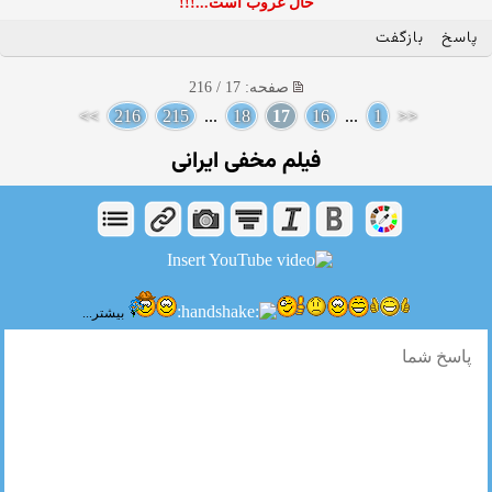
حال غروب است...!!!
پاسخ
بازگفت
صفحه: 17 / 216
>>
216
215
...
18
17
16
...
1
<<
فیلم مخفی ایرانی
بیشتر...