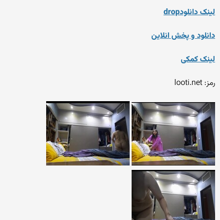
لینک دانلودdrop
دانلود و پخش انلاین
لینک کمکی
رمز: looti.net