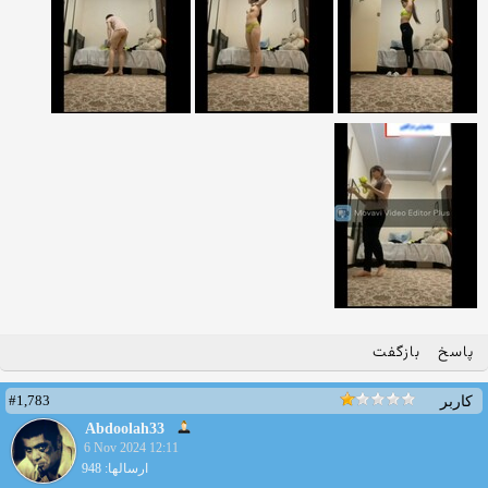
پاسخ
بازگفت
#1,783
کاربر
Abdoolah33
6 Nov 2024 12:11
ارسالها: 948