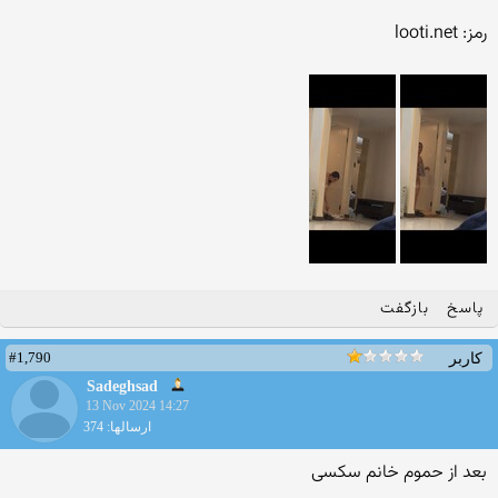
رمز: looti.net
پاسخ
بازگفت
#1,790
کاربر
Sadeghsad
13 Nov 2024 14:27
ارسالها: 374
بعد از حموم خانم سکسی