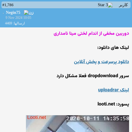
#1,786
کاربر
Negin75
9 Nov 2024 10:05
ارسالها: 4469
دوربین مخفی از اندام لختی مینا نامداری
لینک های دانلود:
دانلود پرسرعت و پخش آنلاین
سرور dropdownload فعلا مشکل دارد
لینک uploadrar
پسورد: looti.net