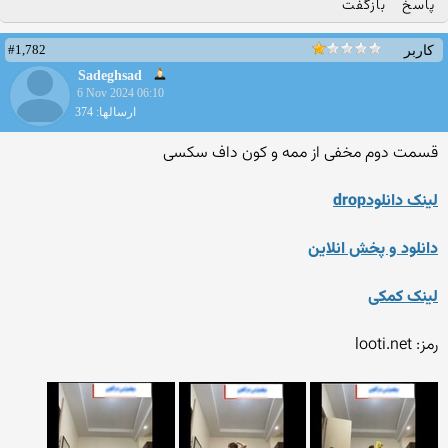
پاسخ
بازگفت
#1,782
کاربر
Sadeghsad
6 Nov 2024 06:10
ارسالها: 374
قسمت دوم مخفی از ممه و کون داف سکسی
لینک دانلودdrop
دانلود و پخش انلاین
لینک کمکی
رمز: looti.net