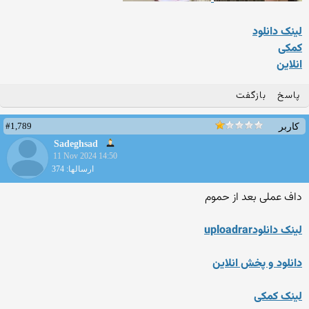
لینک دانلود
کمکی
انلاین
پاسخ
بازگفت
#1,789
کاربر
Sadeghsad
11 Nov 2024 14:50
ارسالها: 374
داف عملی بعد از حموم
لینک دانلودuploadrar
دانلود و پخش انلاین
لینک کمکی