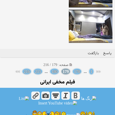
پاسخ
بازگفت
صفحه: 179 / 216
>>
216
215
...
180
179
178
...
1
<<
فیلم مخفی ایرانی