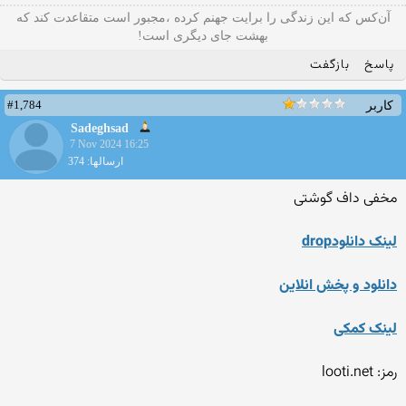
آن‌کس که این زندگی را برایت جهنم کرده ،مجبور است متقاعدت کند که
بهشت جای دیگری است!
پاسخ
بازگفت
#1,784
کاربر
Sadeghsad
7 Nov 2024 16:25
ارسالها: 374
مخفی داف گوشتی
لینک دانلودdrop
دانلود و پخش انلاین
لینک کمکی
رمز: looti.net