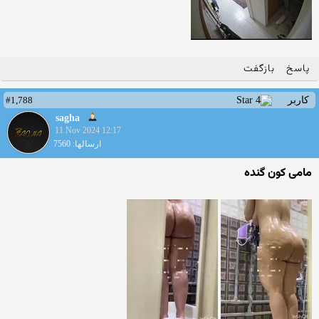
پاسخ
بازگفت
#1,788
کاربر
sagha
11 Nov 2024 12:17
ارسالها: 7560
مامی کون گنده