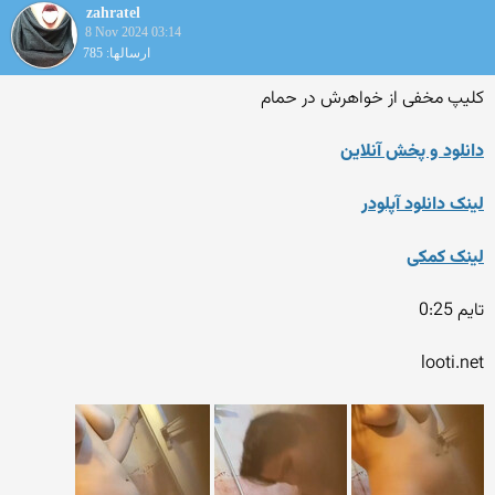
zahratel
8 Nov 2024 03:14
ارسالها: 785
کلیپ مخفی از خواهرش در حمام
دانلود و پخش آنلاین
لینک دانلود آپلودر
لینک کمکی
تایم 0:25
looti.net