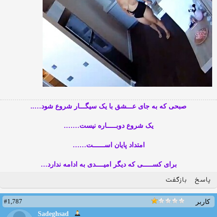
صبحی که به جای عـــشق با یک سیگـــار شروع شود…..
یک شروع دوبـــــاره نیست…….
امتداد پایان اســــــت……
برای کســـــی که دیگر امیــــدی به ادامه ندارد…
پاسخ
بازگفت
#1,787
کاربر
Sadeghsad