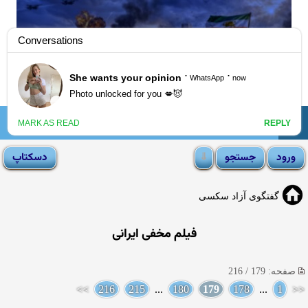
☰
انجمن لوتی
گفتگوی آزاد سکسی
فیلم مخفی ایرانی
صفحه: 179 / 216
>>
216
215
...
180
179
178
...
1
<<