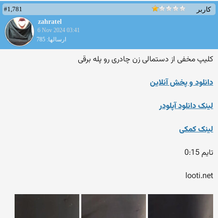
#1,781
کاربر
zahratel
6 Nov 2024 03:41
ارسالها: 785
کلیپ مخفی از دستمالی زن چادری رو پله برقی
دانلود و پخش آنلاین
لینک دانلود آپلودر
لینک کمکی
تایم 0:15
looti.net