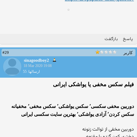
پاسخ
بازگفت
#29
کاربر
sinagoodboy2
18 Mar 2020 19:08
ارسالها: 55
فیلم سکس مخفی یا یواشکی ایرانی
دوربین مخفی سکسی٬ سکس یواشکی٬ سکس مخفی٬ مخفیانه
سکس کردن٬ آزادی یواشکی٬ بهترین سایت سکسی ایرانی
دوربین مخفی از توالت زنونه
دختری کون گنده با مقنعه