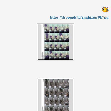
https://dropapk.to/2mdg1mr0
k7pu