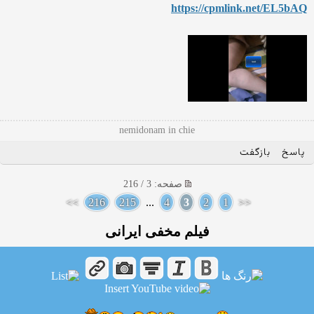
https://cpmlink.net/EL5bAQ
nemidonam in chie
پاسخ
بازگفت
صفحه: 3 / 216
>>
216
215
...
4
3
2
1
<<
فیلم مخفی ایرانی