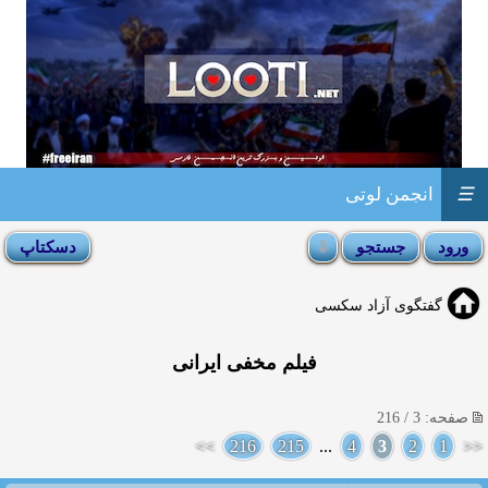
☰
انجمن لوتی
گفتگوی آزاد سکسی
فیلم مخفی ایرانی
صفحه: 3 / 216
>>
216
215
...
4
3
2
1
<<