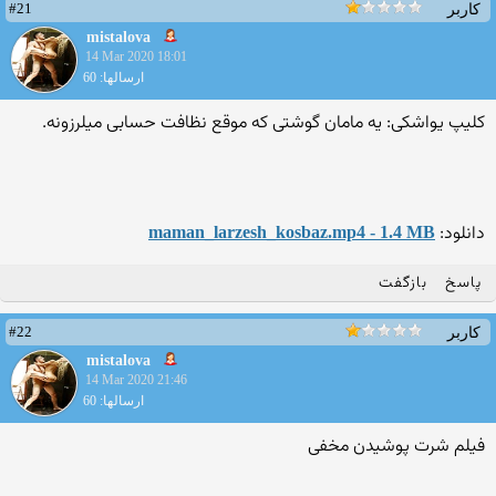
#21
کاربر
mistalova
14 Mar 2020 18:01
ارسالها: 60
کلیپ یواشکی: یه مامان گوشتی که موقع نظافت حسابی میلرزونه.
دانلود:
maman_larzesh_kosbaz.mp4 - 1.4 MB
پاسخ
بازگفت
#22
کاربر
mistalova
14 Mar 2020 21:46
ارسالها: 60
فیلم شرت پوشیدن مخفی