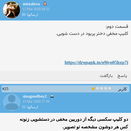
mistalova
15 Mar 2020 04:55
ارسالها: 60
قسمت دوم:
کلیپ مخفی دختر پریود در دست شویی.
https://dropapk.to/o9iyo05h
xp7i
پاسخ
بازگفت
#25
کاربر
sinagoodboy2
15 Mar 2020 17:56
ارسالها: 55
دو کلیپ سکسی دیگه از دوربین مخفی در دستشویی زنونه
کس هر دوشون مشخصه تو تصویر.