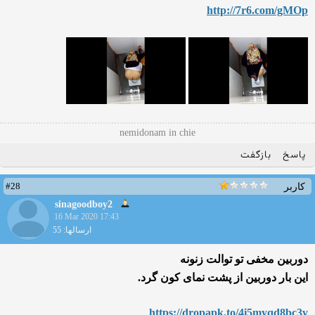
http://7r6.com/gMOp
nemidonam in chie
پاسخ
بازگفت
#28
کاربر
sinagoodboy2
16 Mar 2020 17:43
ارسالها: 55
دوربین مخفی تو توالت زنونه
این بار دوربین از پشت نمای کون گرد.
https://dropapk.to/4i5m
yqd8bc3v