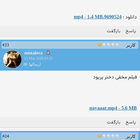
دانلود :
9690524.mp4 - 1.4 MB
پاسخ
بازگفت
#23
کاربر
mistalova
15 Mar 2020 03:35
ارسالها: 60
فیلم مخفی دختر پریود
navaaar.mp4 - 5.6 MB
پاسخ
بازگفت
#24
کاربر