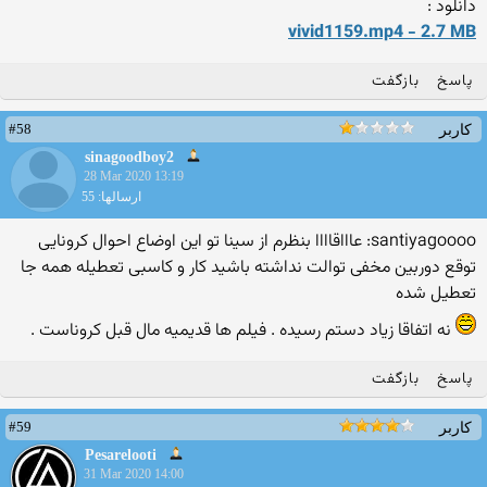
دانلود :
vivid1159.mp4 - 2.7 MB
پاسخ
بازگفت
#58
کاربر
sinagoodboy2
28 Mar 2020 13:19
ارسالها: 55
santiyagoooo: عاااقاااا بنظرم از سینا تو این اوضاع احوال کرونایی
توقع دوربین مخفی توالت نداشته باشید کار و کاسبی تعطیله همه جا
تعطیل شده
نه اتفاقا زیاد دستم رسیده . فیلم ها قدیمیه مال قبل کروناست .
پاسخ
بازگفت
#59
کاربر
Pesarelooti
31 Mar 2020 14:00