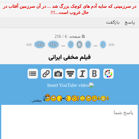
در سرزمینی که سایه آدم های کوچک بزرگ شد ... در آن سرزمین آفتاب در
حال غروب است...!!!
پاسخ
بازگفت
صفحه: 6 / 216
>>
216
215
...
7
6
5
...
1
<<
فیلم مخفی ایرانی
بیشتر...