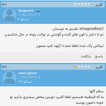
#51
کاربر
kingpenis1
27 Mar 2020 15:33
ارسالها: 6
sinagoodboy2: تقدیم به دوستان .
دو تا دختر با کون های گنده و گوشتی در توالت زنونه در حال شاشیدن
لینکش پاک شده لطفا مجددا آپلود کنید ممنون
پاسخ
بازگفت
#52
کاربر
santiyagoooo
27 Mar 2020 16:43
ارسالها: 130
سلام گلها
ما که قرنطینه هستیم لطفا کلیپ دوربین مخفی بیشتری بذارید تو
خونه دلمون پوسید