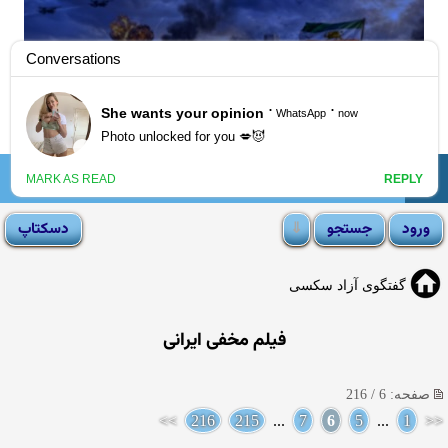
☰
انجمن لوتی
گفتگوی آزاد سکسی
فیلم مخفی ایرانی
صفحه: 6 / 216
>>
216
215
...
7
6
5
...
1
<<