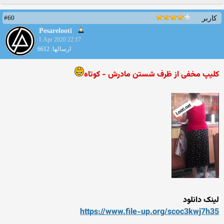
#60
کاربر
Pesarelooti
1 Apr 2020 22:17
ارسالها: 6612
کلیپ مخفی از ظرف شستن مادرش - کوتاه
لینک دانلود
https://www.file-up.org/scoc3kwj7h35