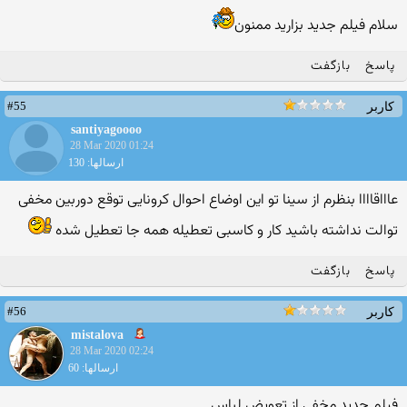
سلام فیلم جدید بزارید ممنون
پاسخ
بازگفت
#55
کاربر
santiyagoooo
28 Mar 2020 01:24
ارسالها: 130
عاااقاااا بنظرم از سینا تو این اوضاع احوال کرونایی توقع دوربین مخفی
توالت نداشته باشید کار و کاسبی تعطیله همه جا تعطیل شده
پاسخ
بازگفت
#56
کاربر
mistalova
28 Mar 2020 02:24
ارسالها: 60
فیلم جدید مخفی از تعویض لباس