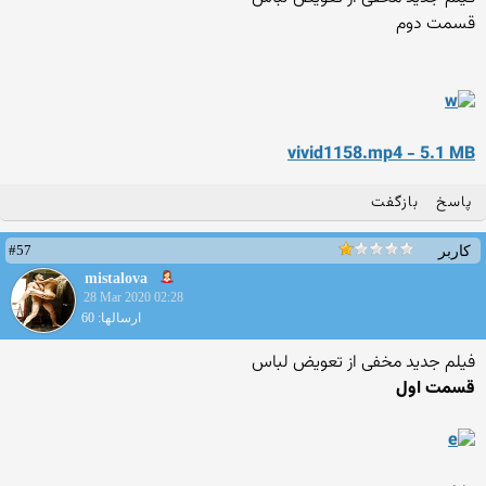
قسمت دوم
vivid1158.mp4 - 5.1 MB
پاسخ
بازگفت
#57
کاربر
mistalova
28 Mar 2020 02:28
ارسالها: 60
فیلم جدید مخفی از تعویض لباس
قسمت اول