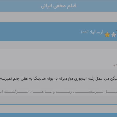
فیلم مخفی ایرانی
ارسالها: 1447
شه
 میگن مرد عمل رفته اینجوری مخ میزنه به بونه مدلینگ به عقل جنم نمیرسه 
ـــــــل ســـرمـســـــــــــتی رســــــــید و مــــا همــــــان ســـــــرگشــــته ایـ