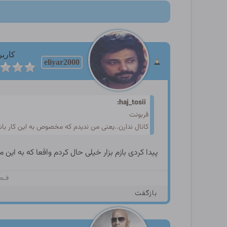
کاربر
eliyar2000
haj_tosii:
قربونت
کانال ندارن..یعنی من ندیدم که مخصوص به این کار با
پیدا کردی بازم بزار خیلی حال کردم واقعا که به این
فـصـ
بازگفت