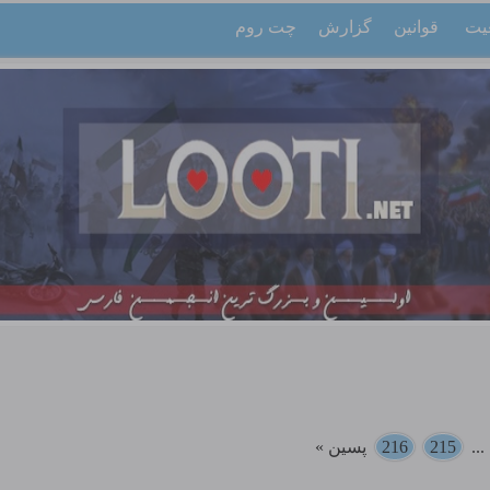
یت
قوانین
گزارش
چت روم
..
215
216
پسین »