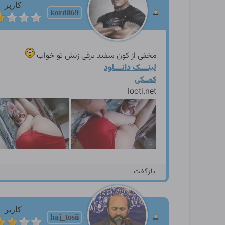
کاربر
kordii69
مخفی از کون سفید برفی زنش تو خواب
لینــــک دانــــلود
کمــکی
looti.net
بازگفت
کاربر
haj_tosii