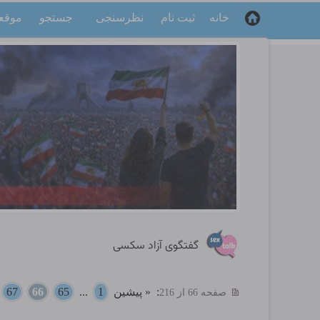
خانه
ثبت نام
نظرسنجی
جستجو
موقع
گفتگوی آزاد سکسی
:
« پیشین
1
...
65
66
67
.
صفحه 66 از 216