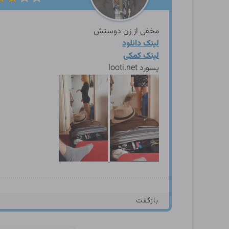
مخفی از زن دوستش
لینک دانلود
لینک کمکی
پسورد looti.net
بازگفت