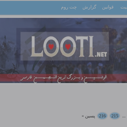
یت
قوانین
گزارش
چت روم
..
215
216
پسین »