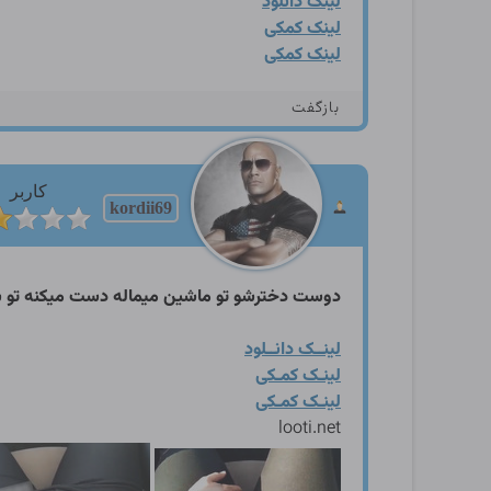
لینک دانلود
لینک کمکی
لینک کمکی
بازگفت
کاربر
kordii69
دوست دخترشو تو ماشین میماله دست میکنه تو 
لینــک دانــلود
لینـک کمـکی
لینـک کمـکی
looti.net