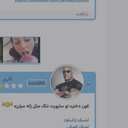
https://mixloads.com/yex6dz
mj2ot8
بازگفت
کاربر
kordii69
کون دختره تو ساپورت تنگ مثل ژله میلرزه
لینــک دانــلود
لینـک کمـکی