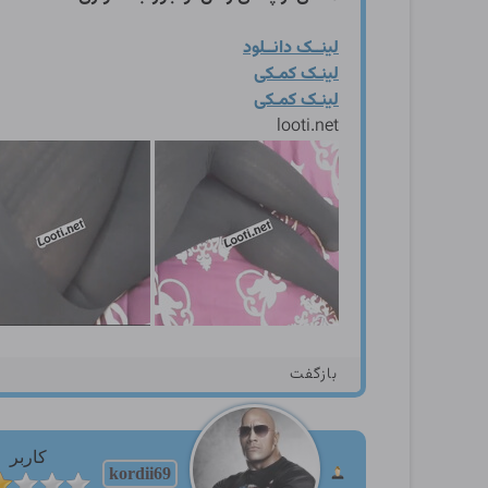
لینــک دانــلود
لینـک کمـکی
لینـک کمـکی
looti.net
بازگفت
کاربر
kordii69