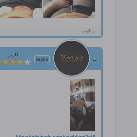
بازگفت
کاربر
sagha