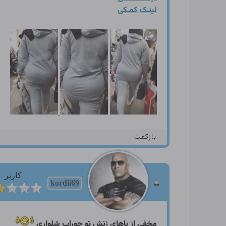
لینـک کمـکی
بازگفت
کاربر
kordii69
مخفی از پاهای زنش تو جوراب شلواری