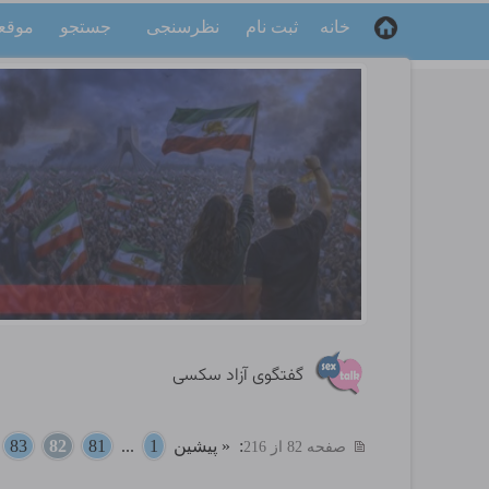
خانه
ثبت نام
نظرسنجی
جستجو
موقع
گفتگوی آزاد سکسی
:
« پیشین
1
...
81
82
83
.
صفحه 82 از 216