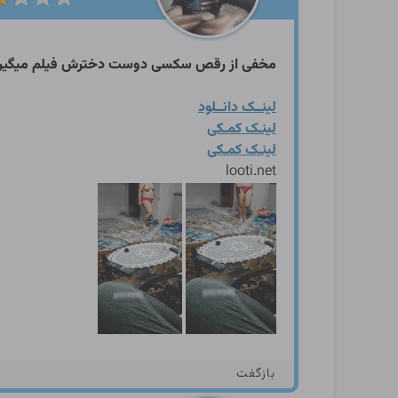
مخفی از رقص سکسی دوست دخترش فیلم میگیره
لینــک دانــلود
لینـک کمـکی
لینـک کمـکی
looti.net
بازگفت