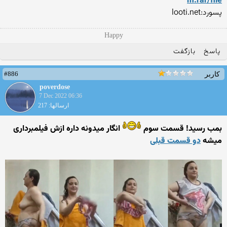
m.rar/file
پسورد:looti.net
Happy
پاسخ
بازگفت
#886
کاربر
poverdose
7 Dec 2022 06:36
ارسالها: 217
بمب رسید! قسمت سوم
انگار میدونه داره ازش فیلمبرداری
میشه
دو قسمت قبلی