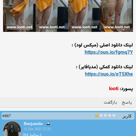
لینک دانلود اصلی (میکس لود) :
https://ouo.io/fgmq7Y
لینک دانلود کمکی (مدیافایر) :
https://ouo.io/eT5Xhe
پسورد:
looti
پاسخ
بازگفت
#887
کاربر
Benjamiin
11 Dec 2022 15:51
ارسالها: 964