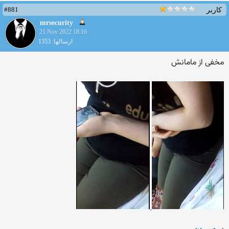
#881
کاربر
mrsecurity
21 Nov 2022 18:16
ارسالها: 1353
مخفی از مامانش