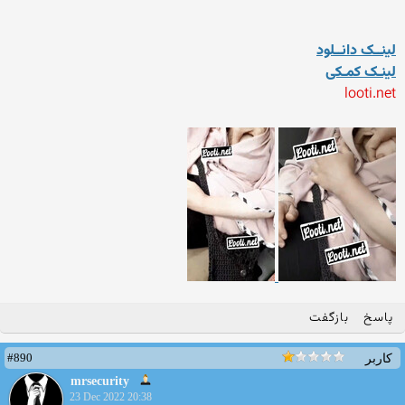
لینــک دانــلود
لینـک کمـکی
looti.net
پاسخ
بازگفت
#890
کاربر
mrsecurity
23 Dec 2022 20:38