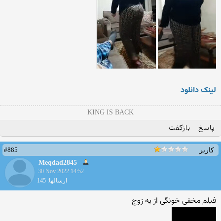
لینک دانلود
KING IS BACK
پاسخ
بازگفت
#885
کاربر
Meqdad2845
30 Nov 2022 14:52
ارسالها: 145
فیلم مخفی خونگی از یه زوج