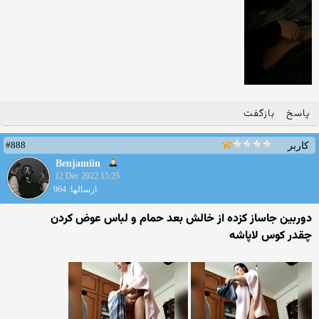
پاسخ
بازگفت
#888
کاربر
Benjamiin
12 Dec 2022 15:25
ارسالها: 964
دوربین جاساز کزده از خالش بعد حمام و لباس عوض کردن
چقدر کوس لاپاشه