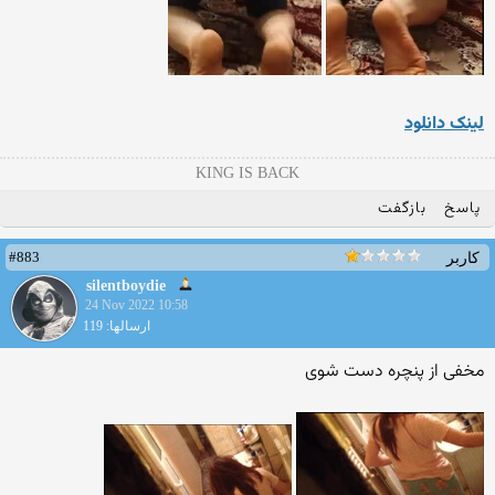
لینک دانلود
KING IS BACK
پاسخ
بازگفت
#883
کاربر
silentboydie
24 Nov 2022 10:58
ارسالها: 119
مخفی از پنچره دست شوی