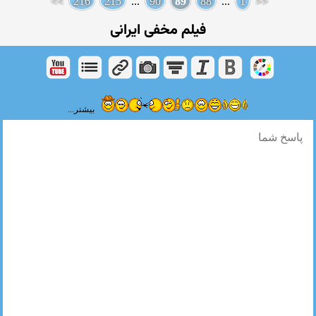
>>
216
215
...
90
89
88
...
1
<<
فیلم مخفی ایرانی
بیشتر...