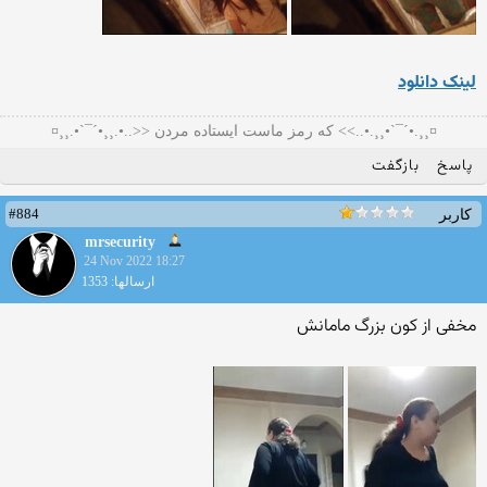
لینک دانلود
¤¸¸.•´¯`•¸¸.•..>> که رمز ماست ایستاده مردن <<..•.¸¸•´¯`•.¸¸¤
پاسخ
بازگفت
#884
کاربر
mrsecurity
24 Nov 2022 18:27
ارسالها: 1353
مخفی از کون بزرگ مامانش