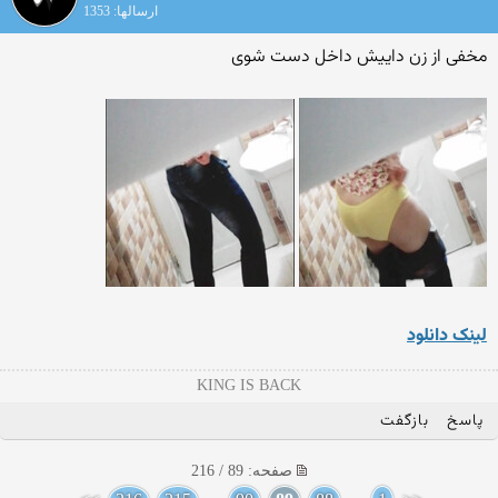
ارسالها: 1353
مخفی از زن داییش داخل دست شوی
لینک دانلود
KING IS BACK
پاسخ
بازگفت
صفحه: 89 / 216