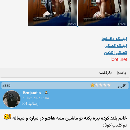
لینــک دانــلود
لینـک کمـکی
کمـکی انلاین
looti.net
پاسخ
بازگفت
#889
کاربر
Benjamiin
21 Dec 2022 16:04
ارسالها: 964
خانم بلند کرده ببره بکنه تو ماشین ممه هاشو در میاره و میماله
دو کلیپ کوتاه