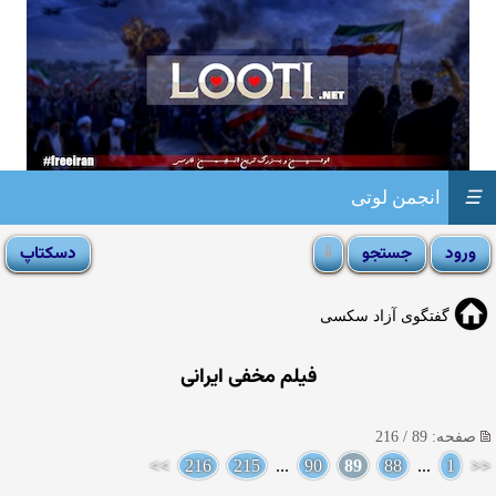
☰
انجمن لوتی
گفتگوی آزاد سکسی
فیلم مخفی ایرانی
صفحه: 89 / 216
>>
216
215
...
90
89
88
...
1
<<