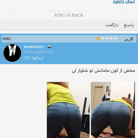
لینک دانلود
KING IS BACK
پاسخ
بازگفت
#882
کاربر
mrsecurity
22 Nov 2022 21:12
ارسالها: 1353
مخفی از کون مامانش تو شلوار لی