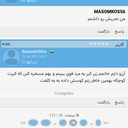
ارسالها: 64
MASOMKOS56
من تجربش رو داشتم
پاسخ
بازگفت
#260
کاربر
Raminbi36ftu
31 Jul 2021 18:02
ارسالها: 15
آرزو دارم خانمم زیر کیر یه مرد قوی ببینم و بهم مسخره کنن که کیرت
کوچکه بهمین خاطر زنم کوسش داده به یه کلفت
Uoohgtddss
پاسخ
بازگفت
صفحه: 26 / 113
>>
113
112
...
27
26
25
...
1
<<