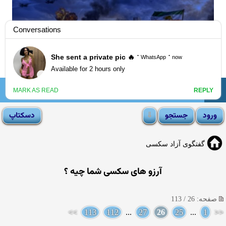
☰
انجمن لوتی
گفتگوی آزاد سکسی
آرزو های سکسی شما چیه ؟
صفحه: 26 / 113
>>
113
112
...
27
26
25
...
1
<<