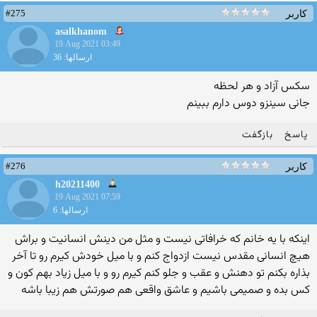
#275
کاربر
asalkhanom
19 Aug 2021 03:49
ارسالها: 36
سکس آزاد و هر لحظه
جانی سینزو دوس دارم ببینم
پاسخ
بازگفت
#276
کاربر
h20211400
19 Aug 2021 07:59
ارسالها: 6
اینکه با یه خانم که خرافاتی نیست و مثل من دینش انسانیت و براش
هیچ انسانی مقدس نیست ازدواج کنم و با میل خودش کیرم رو تا آخر
بذاره بکنم تو دهنش و عقب و جلو کنم کیرم رو و با میل زیاد بهم کون و
کس بده و صمیمی باشیم و عاشق واقعی هم صورتش هم زیبا باشه