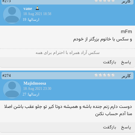
#273
کاربر
vane
18 Aug 2021 18:58
ارسالها: 19
mFm
و سکس با خانوم بزرگتر از خودم
سکس آزاد همراه با احترام برای همه
پاسخ
بازگفت
#274
کاربر
Majidmoosa
18 Aug 2021 23:30
ارسالها: 27
دوست دارم زنم جنده باشه و همیشه دوتا کیر تو جلو عقب باشن اصلا
منا آدم حساب نکنن
پاسخ
بازگفت