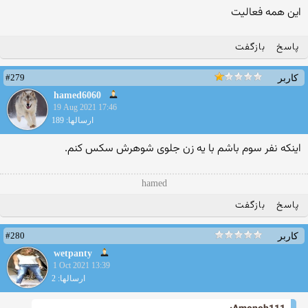
این همه فعالیت
پاسخ
بازگفت
#279
کاربر
hamed6060
19 Aug 2021 17:46
ارسالها: 189
اینکه نفر سوم باشم با یه زن جلوی شوهرش سکس کنم.
hamed
پاسخ
بازگفت
#280
کاربر
wetpanty
1 Oct 2021 13:39
ارسالها: 2