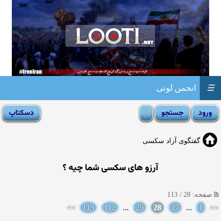
☰
انجمن لوتی
گفتگوی آزاد سکسی
آرزو های سکسی شما چیه ؟
صفحه: 28 / 113
>>
113
112
...
29
28
27
...
1
<<