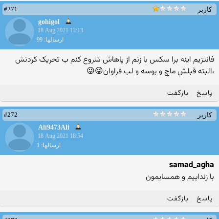
#271
کاربر
gohigol
18 Aug 2021 13:13
ارسالها: 99
فانتزیم اینه برا سکس با زنم از پاهاش شروع کنم ب تحریک کردنش
،البته قبلش ماچ و بوسه و لب فراوان😜😜
پاسخ
بازگفت
#272
کاربر
Ali9473Ali
18 Aug 2021 18:54
ارسالها: 1
samad_agha
با زنداییم و همسایمون
پاسخ
بازگفت