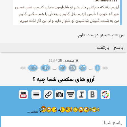
Ameneh111:
آرزوم اینه که با پاتنرم جلو هم تو شلوارمون جیش کنیم و همو همین
جور که خومونا خیس کردیم بغل کنیم و بعدش با هم سکس کنیم
من به شدت فتیش شاشیدن تو شلوار دارم و از این کار لذت میبرم
من هم همینو دوست دارم
پاسخ
بازگفت
صفحه: 28 / 113
>>
113
112
...
29
28
27
...
1
<<
آرزو های سکسی شما چیه ؟
بیشتر...