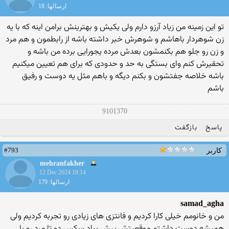
ارسالها: 18
تو این زمینه من زیاد آرزو دارم ولی یکیش و بهترینش برامن اینه که با یه
زن شوهردار باهاشم و شوهرش خبر داشته باشه از رابطمون و هم مرد
و زن رو جلو هم بکنمشون بعدش مرده یجورایی برده من باشه و
تحقیرش کنم وای بستگی به حد و حدودی که برای هم تعیین میکنیم
باشه خلاصه جفتشون و بکنم دیگه و باهم مثل یه دوست و رفیق
باشم
9101370
پاسخ
بازگفت
#793
کاربر
mehranfakher
12 Dec 2024 18:14
ارسالها: 179
samad_agha
من و خانومم خیلی کارا کردیم و فانتزی های زیادی رو تجربه کردیم ولی
همیشه دوست داشتم موقعیتش پیش بیاد سکس دو تا مرد رو با