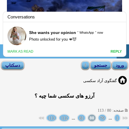
☰
انجمن لوتی
گفتگوی آزاد سکسی
آرزو های سکسی شما چیه ؟
صفحه: 80 / 113
>>
113
112
...
81
80
79
...
1
<<