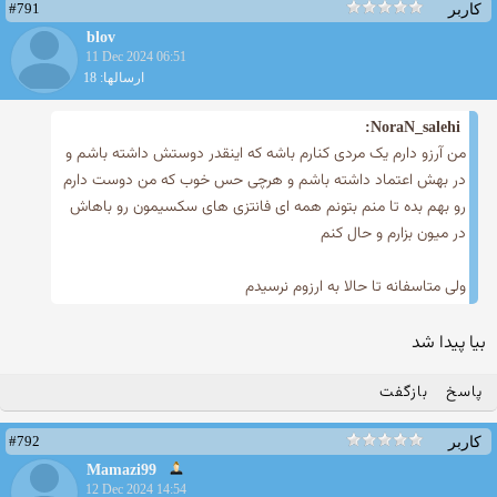
#791
کاربر
blov
11 Dec 2024 06:51
ارسالها: 18
NoraN_salehi:
من آرزو دارم یک مردی کنارم باشه که اینقدر دوستش داشته باشم و
در بهش اعتماد داشته باشم و هرچی حس خوب که من دوست دارم
رو بهم بده تا منم بتونم همه ای فانتزی های سکسیمون رو باهاش
در میون بزارم و حال کنم
ولی متاسفانه تا حالا به ارزوم نرسیدم
بیا پیدا شد
پاسخ
بازگفت
#792
کاربر
Mamazi99
12 Dec 2024 14:54