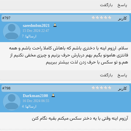
پاسخ
بازگفت
#797
کاربر
saeedmbm2021
15 Dec 2024 22:47
ارسالها: 7
سلام. ارزوم اینه با دختری باشم که باهاش کاملا راحت باشم و همه
فانتزی هامونو بگیم بهم دربارش حرف بزنیم و چیزی مخفی نکنیم از
هم.و تو سکس با حرف زدن لذت بیشتر ببرییم
پاسخ
بازگفت
#798
کاربر
Darkman2100
16 Dec 2024 06:55
ارسالها: 4
آرزوم اینه وقتی با یه دختر سکس میکنم بقیه نگام کنن