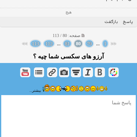
هیچ
پاسخ
بازگفت
صفحه: 80 / 113
>>
113
112
...
81
80
79
...
1
<<
آرزو های سکسی شما چیه ؟
بیشتر...