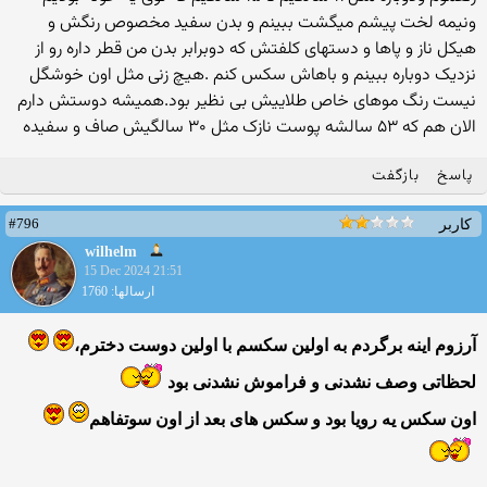
ونیمه لخت پیشم میگشت ببینم و بدن سفید مخصوص رنگش و
هیکل ناز و پاها و دستهای کلفتش که دوبرابر بدن من قطر داره رو از
نزدیک دوباره ببینم و باهاش سکس کنم .هیچ زنی مثل اون خوشگل
نیست رنگ موهای خاص طلاییش بی نظیر بود.همیشه دوستش دارم
الان هم که ۵۳ سالشه پوست نازک مثل ۳۰ سالگیش صاف و سفیده
پاسخ
بازگفت
#796
کاربر
wilhelm
15 Dec 2024 21:51
ارسالها: 1760
آرزوم اینه برگردم به اولین سکسم با اولین دوست دخترم،
لحظاتی وصف نشدنی و فراموش نشدنی بود
اون سکس یه رویا بود و سکس های بعد از اون سوتفاهم