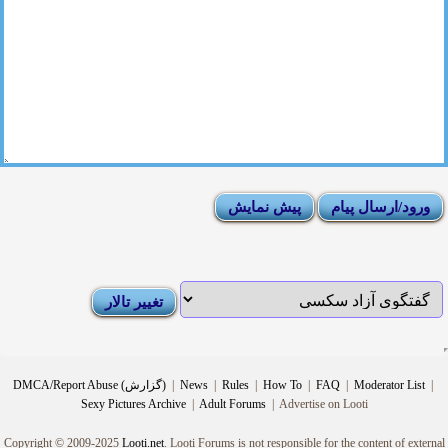
|
Moderator List
|
FAQ
|
How To
|
Rules
|
News
|
DMCA/Report Abuse (گزارش)
Sexy Pictures Archive
|
Adult Forums
|
Advertise on Looti
Copyright © 2009-2025
Looti.net
. Looti Forums is not responsible for the content of external