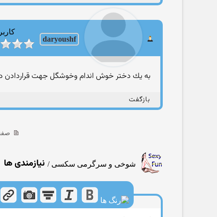
کاربر
daryoushf
به یك دختر خوش اندام وخوشگل جهت قراردادن دروی
بازگفت
صفحه 4 ا
نیازمندی ها
شوخی و سرگرمی سکسی
/