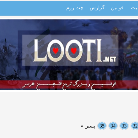
یت
قوانین
گزارش
چت روم
32
33
34
35
پسین »