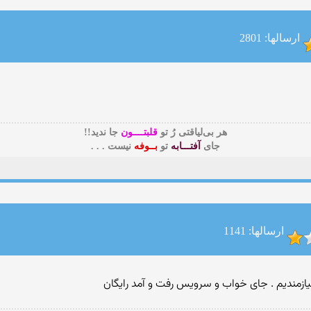
ارسالها: 2801
هر بی‌لیاقتی رُ تو
قلبتــــون
جا ندید!!
جای
آفتـــابه
تو
بــوفه
نیست . . .
ارسالها: 1141
ازمندیم . جای خواب و سرویس رفت و آمد رایگان