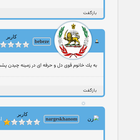
بازگفت
کاربر
bebeze
به یك خانوم قوی دل و حرفه ای در زمینه چیدن پشم
بازگفت
کاربر
nargeskhanom
ار