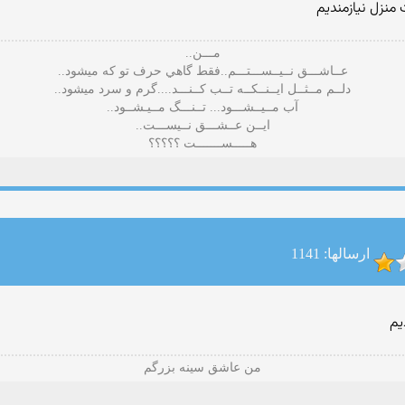
نزل نیازمندیم
مـــن..
عــاشـــق نــيــســـتـــم..فقط گاهي حرف تو كه ميشود..
دلــم مــثــل ايــنــكــه تــب كــنـــد....گرم و سرد ميشود..
آب مــيــشـــود... تــنـــگ مــيـشــود..
ايــن عــشـــق نــيســـت..
هـــــســـــــت ؟؟؟؟؟
ارسالها: 1141
یم
من عاشق سینه بزرگم