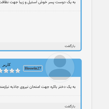
به یک دوست پسر خوش استیل و زیبا جهت نظافت م
بازگفت
کاربر
Hossein27
به یک دختر باکره جهت امتحان نیروی جاذبه نیازمند
بازگفت