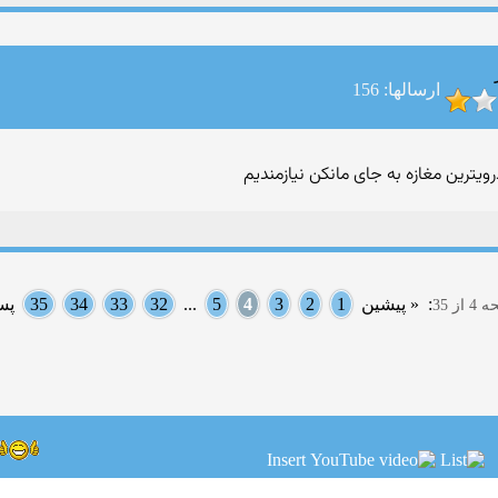
ارسالها: 156
ترین مغازه به جای مانكن نیازمندیم
:
« پیشین
1
2
3
4
5
...
32
33
34
35
پس
ز 35