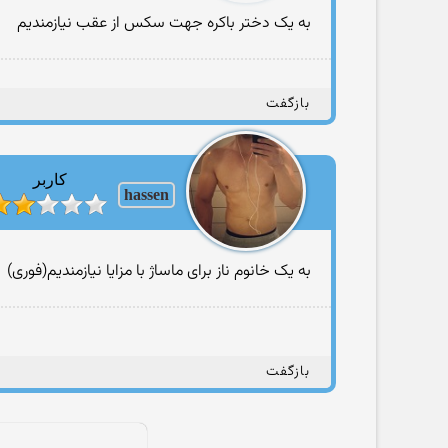
به یک دختر باکره جهت سکس از عقب نیازمندیم
بازگفت
کاربر
hassen
به یک خانوم ناز برای ماساژ با مزایا نیازمندیم(فوری)
بازگفت