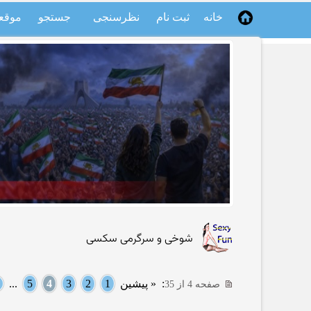
خانه
ثبت نام
نظرسنجی
جستجو
موقع
شوخی و سرگرمی سکسی
:
« پیشین
1
2
3
4
5
...
صفحه 4 از 35