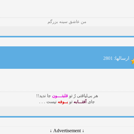
من عاشق سینه بزرگم
ارسالها: 2801
هر بی‌لیاقتی رُ تو
قلبتــــون
جا ندید!!
جای
آفتـــابه
تو
بــوفه
نیست . . .
↓ Advertisement ↓