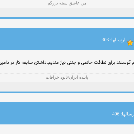
من عاشق سینه بزرگم
ارسالها: 303
 گوسفند برای نظافت خاتمی و جنتی نیاز مندیم.داشتن سابقه كار در دامپ
پاينده ايران/نابود خرافات
سالها: 406