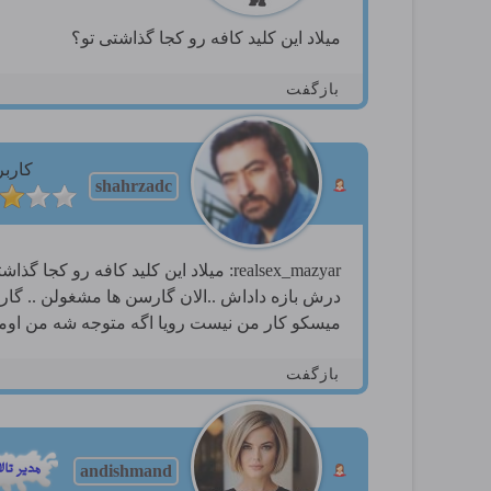
میلاد این کلید کافه رو کجا گذاشتی تو؟
بازگفت
کاربر
shahrzadc
realsex_mazyar: میلاد این کلید کافه رو کجا گذاشتی تو؟
درش بازه داداش ..الان گارسن ها مشغولن .. گا
میسکو کار من نیست رویا اگه متوجه شه من اومدم
بازگفت
andishmand