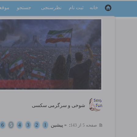
خانه
ثبت نام
نظرسنجی
جستجو
موقع
شوخی و سرگرمی سکسی
:
« پیشین
1
2
3
4
5
6
صفحه 5 از 143