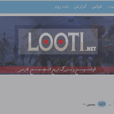
یت
قوانین
گزارش
چت روم
...
143
پسین »