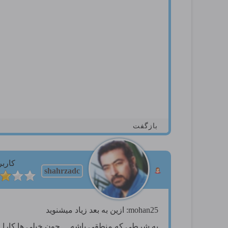
بازگفت
کاربر
shahrzadc
mohan25: ازین به بعد زیاد میشنوید
به شرطی که منطقی باشه ... چون خیلی ها کارا 