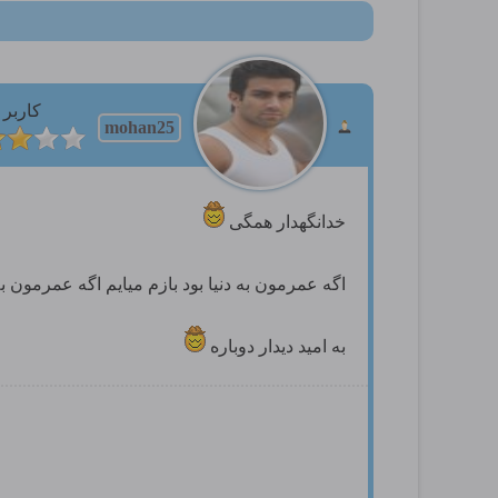
کاربر
mohan25
خدانگهدار همگی
اگه عمرمون به دنیا بود بازم میایم اگه عمرمون ب
به امید دیدار دوباره