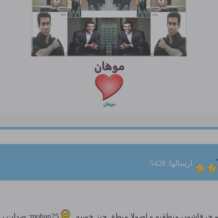
ارسالها: 5428
و حرفاشون منطقیه و اصولا منطق چیز خوبیه ..
mohan25: صدات رو نمیشنوه