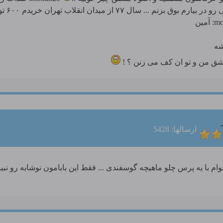
مجبورم 
شه
اشق من و تو ان کف می زنن ؟ !
ارسالها: 5428
با یه پرس چلو ماهیچه گوسفندی ... فقط این بابامون نوشابه رو نبین