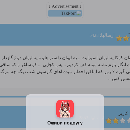
↓ Advertisement ↓
ارسالها: 5428
وان کوکا یه لیوان اسپرایت .. یه لیوان دلستر هلو و یه لیوان دوغ گازدار
انگار بازم تشنه مونه کف کردیم .. پس کجایی ... کو ساغر و کو ساقی 
ی گیره ؟ روز که اماکن اخطار میده آهای گارسون شب دیگه چه مرگتونه 
نفس کش ..
کاربر
ارسالها: 2853