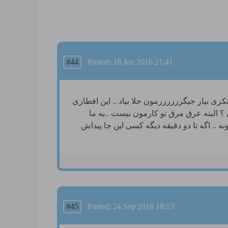
#44
Posted: 18 Jun 2016 21:41
 تکری بیار جیگررررررمون جلا بیاد .. این افطاری
؟ البته عرق مرق تو کارمون نیست ..به ما
.. اگه تا دو دقیقه دیگه کسی این جا پیداش
#45
Posted: 24 Sep 2016 18:13