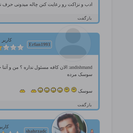
ادب و نزاکت رو رعایت کنن چاله میدونی حرف نز
بازگفت
کاربر
Erfan1993
andishmand: الان کافه مسئول نداره ؟ م
سوسک مرده
سوسک
بازگفت
کاربر
shahrzadc