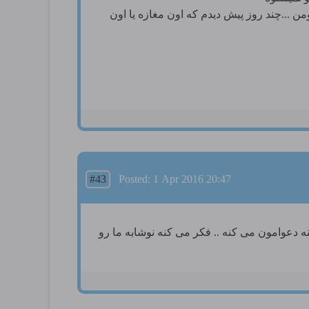
یکی از اون شیپور های قر مز پرسپولیسی رو در بیارم بوق بزنم ... سال ۷۷ از میدان انقلاب تهران خریدم ۶۰۰ تومن ...چند روز پیش دیدم که اون مغازه یا اون
#43
Posted: 1 Apr 2016 20:47
ه دعوامون می کنه .. فکر می کنه نوشابه ما رو