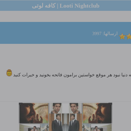
Looti Nightclub | کافه لوتی
ارسالها: 3997
ه دنیا نبود هر موقع خواستین برامون فاتحه بخونید و خیرات کنید