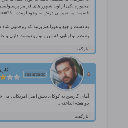
قسمت یه تغییراتی درش به وجود اومده .. mohan25: آمین
یه دست و جیغ و هورا هم بزنید که روحمون شاد 
به نظر تو اونایی که من و تو رو دوست دارن و ع
بازگفت
کاربر
shahrzadc
آهای گارسن یه کوکای دبش اصل امریکایی می خوام 
دو هفته انداخته ..
بازگفت