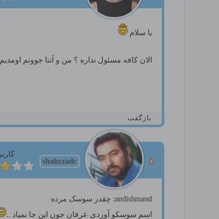
با سلام
الان کافه مسئول نداره ؟ من و آتنا جوونم اومد
بازگفت
کاربر
shahrzadc
andishmand: چقدر سوسک مرده
اسم سوسکو آوردی عرفان جون این جا نمیاد ..