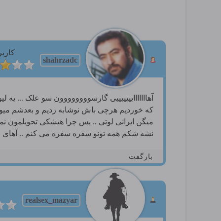
کاربر
shahrzadc
آهااااااایییییییی گارسوووووووون سو علک ... یه لی
که خوردیم هرچی باش نوشابه زدیم و بعدشم میوه 
میگن ایرانی لوتی .. پس چرا هیشکی تحویلمون نم
نشه شکم همه تونو سفره سفره می کنم .. آهای 
بازگفت
realsex_mazyar