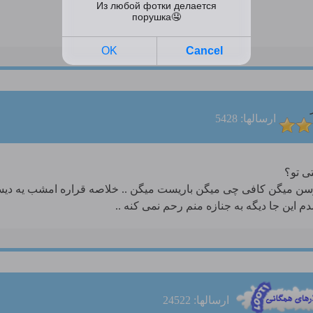
ارسالها: 5428
رسن میگن کافی چی میگن باریست میگن .. خلاصه قراره امشب یه دیسکو
 این جا دیگه به جنازه منم رحم نمی کنه ..
ارسالها: 24522