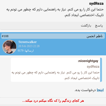
sydReza
حتما این کار را رو می کنم. نیاز به راهنمایی دارم که چطور می تونم یه
تاپیک اختصاصی ایجاد کنم.
پاسخ
بازگفت
#108
ناظم انجمن
Streetwalker
28 Feb 2023 22:28
ارسالها: 9179
nicenightgay:
sydReza
حتما این کار را رو می کنم. نیاز به راهنمایی دارم که چطور می تونم یه
تاپیک اختصاصی ایجاد کنم.
اینجا
درخواست بده.
هر کجای زندگیم را که نگاه میکنم درد میکند...