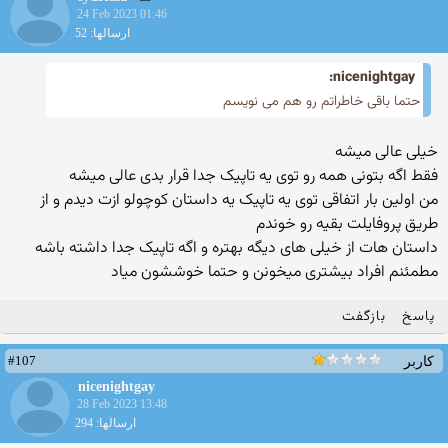
24 Feb 2023 01:46
ارسالها: 52
nicenightgay:
حتما باقی خاطراتم رو هم می نویسم
خیلی عالی میشه
فقط اگه بتونی همه رو توی یه تاپیک جدا قرار بدی عالی میشه
من اولین بار اتفاقی توی یه تاپیک یه داستان کوچولو ازت دیدم و از
طریق پروفایلت بقیه رو خوندم
داستان هات از خیلی های دیگه بهتره و اگه تاپیک جدا داشته باشه
مطمئنم افراد بیشتری میخونن و حتما خوششون میاد
پاسخ
بازگفت
#107
کاربر
nicenightgay
28 Feb 2023 13:48
ارسالها: 294