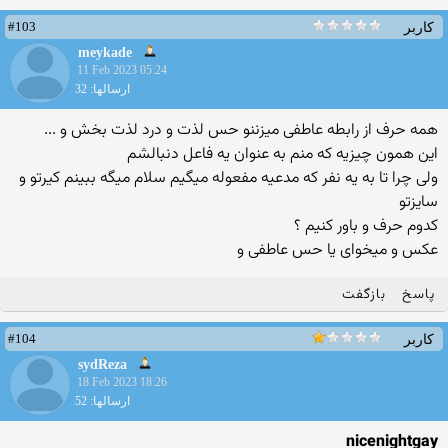
#103
کاربر
meykade
11 Feb 2023 05:24
ارسالها: 32
همه حرف از رابطه عاطفی میزننو حس لذت و درد لذت بخش و ...
این همون چیزیه که منم به عنوان یه فاعل دنبالشم
ولی چرا تا به یه نفر که مدعیه مفعوله میگیم سلام میگه ببینم کیرتو و
سایزتو
کدوم حرف و باور کنیم ؟
عکس و میخوای یا حس عاطفی و
پاسخ
بازگفت
#104
کاربر
sydReza
18 Feb 2023 18:26
ارسالها: 52
nicenightgay