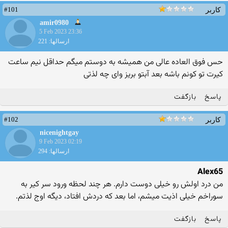
#101
کاربر
amir0980
5 Feb 2023 23:36
ارسالها: 221
حس فوق العاده عالی من همیشه به دوستم میگم حداقل نیم ساعت
کیرت تو کونم باشه بعد آبتو بریز وای چه لذتی
پاسخ
بازگفت
#102
کاربر
nicenightgay
9 Feb 2023 02:19
ارسالها: 294
Alex65
من درد اولش رو خیلی دوست دارم. هر چند لحظه ورود سر کیر به
سوراخم خیلی اذیت میشم، اما بعد که دردش افتاد، دیگه اوج لذتم.
پاسخ
بازگفت