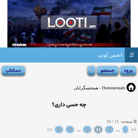
☰
انجمن لوتی
Homosexuals - همجنسگرایان
چه حسی داری؟
صفحه: 11 / 16
>>
16
15
...
12
11
10
...
1
<<