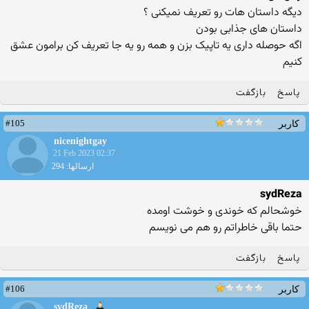
دیگه داستان هات رو تعریف نمیکنی ؟
داستان های جذابی بودن
اگه حوصله داری یه تاپیک بزن و همه رو یه جا تعریف کن برامون عشق
کنیم
پاسخ
بازگفت
#105
کاربر
nicenightgay
21 Feb 2023 02:37
ارسالها: 294
sydReza
خوشحالم که خوندی و خوشت اومده
حتما باقی خاطراتم رو هم می نویسم
پاسخ
بازگفت
#106
کاربر
sydReza