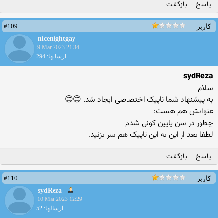
پاسخ
بازگفت
#109
کاربر
nicenightgay
9 Mar 2023 21:34
ارسالها: 294
sydReza
سلام
به پیشنهاد شما تاپیک اختصاصی ایجاد شد. 😊😊
عنوانش هم هست:
چطور در سن پایین کونی شدم
لطفا بعد از این به این تاپیک هم سر بزنید.
پاسخ
بازگفت
#110
کاربر
sydReza
10 Mar 2023 12:29
ارسالها: 52