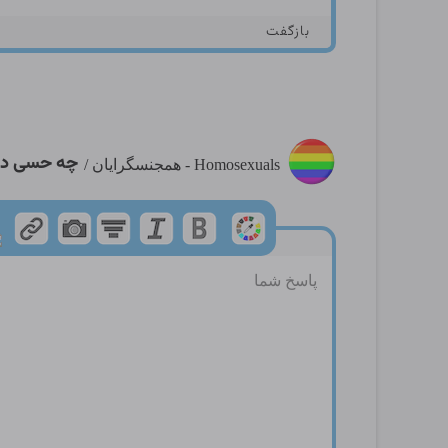
بازگفت
چه حسی دا
Homosexuals - همجنسگرایان
/