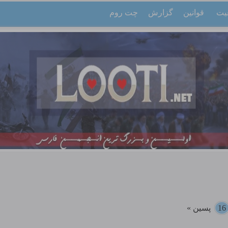
یت
قوانین
گزارش
چت روم
16
پسین »