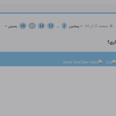
:
« پیشین
1
...
13
14
15
16
پسین »
صفحه 15 از 16
ری؟