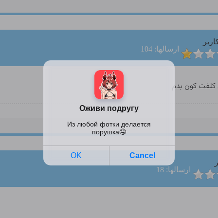
اربر
ارسالها: 104
ی کلفت کون بدم
amir cockuld
ر
ارسالها: 18