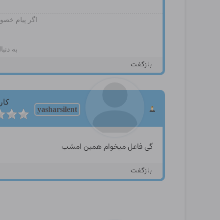
اگر پیام خصوص
به دنب
بازگفت
کار
yasharsilent
گی فاعل میخوام همین امشب
بازگفت