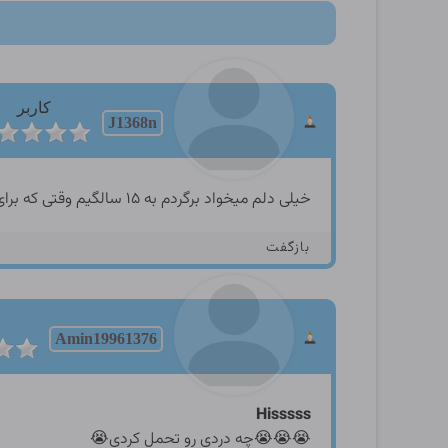
کاربر
J1368n
خیلی دلم میخواد برگردم به ۱۵ سالگیم وقتی که برای اولین به پسر داییم کون دادم خیلی بهم حال داد درد داشت اولش ولی کم کم لذت عجیبی‌داشت .
بازگفت
Amin19961376
Hisssss
😭😭😭چه دردی رو تحمل کردی😭