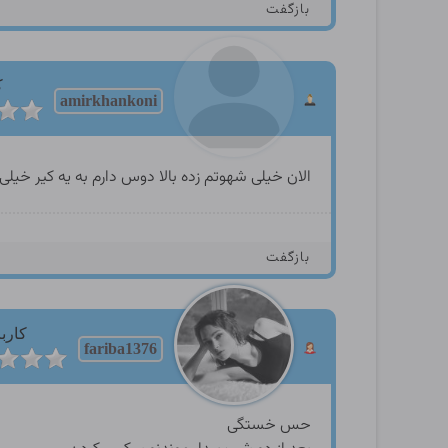
بازگفت
ک
amirkhankoni
الان خیلی شهوتم زده بالا دوس دارم به یه کیر خیل
بازگفت
کارب
fariba1376
حس خستگی