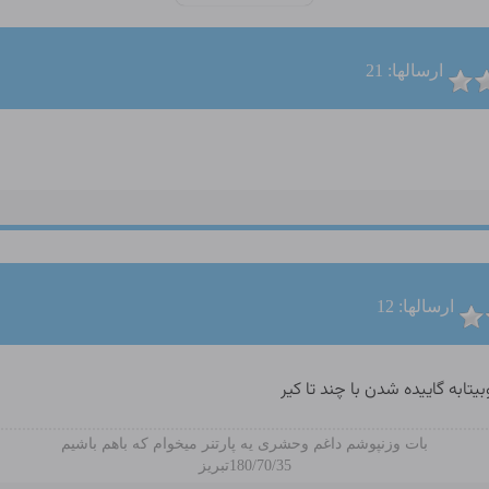
ارسالها: 21
ارسالها: 12
تابه گاییده شدن با چند تا کیر
بات وزنپوشم داغم وحشری یه پارتنر میخوام که باهم باشیم
180/70/35تبریز