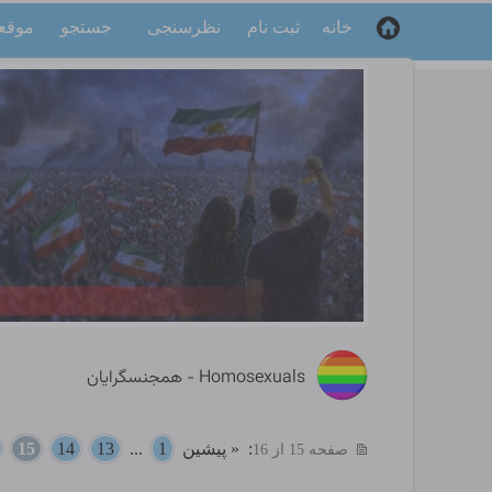
خانه
ثبت نام
نظرسنجی
جستجو
موقع
Homosexuals - همجنسگرایان
:
« پیشین
1
...
13
14
15
صفحه 15 از 16