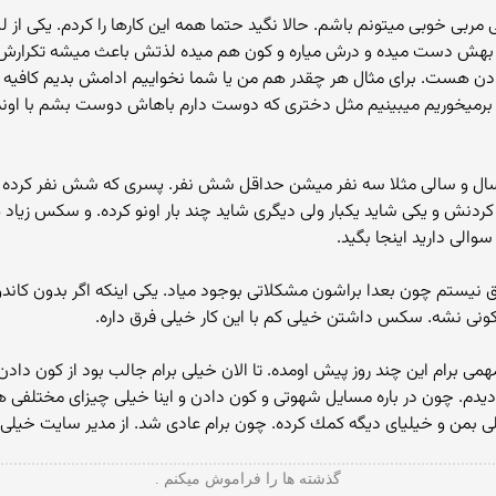
بی خوبی میتونم باشم. حالا نگید حتما همه این کارها را کردم. یکی ا
بهش دست میده و درش میاره و کون هم میده لذتش باعث میشه تکرارش کنه
دادن هست. برای مثال هر چقدر هم من یا شما نخواییم ادامش بدیم کافیه ت
برمیخوریم میبینیم مثل دختری که دوست دارم باهاش دوست بشم با ا
ال و سالی مثلا سه نفر میشن حداقل شش نفر. پسری که شش نفر کرده 
ردنش و یکی شاید یکبار ولی دیگری شاید چند بار اونو کرده. و سکس زیاد
والی دارید اینجا بگید.
فق نیستم چون بعدا براشون مشکلاتی بوجود میاد. یکی اینکه اگر بدون کا
ونی نشه. سکس داشتن خیلی کم با این کار خیلی فرق داره.
می برام این چند روز پیش اومده. تا الان خیلی برام جالب بود از كون دادن
دم. چون در باره مسایل شهوتی و كون دادن و اینا خیلی چیزای مختلفی 
من و خیلیای دیگه كمك كرده. چون برام عادی شد. از مدیر سایت خیلی 
گذشته ها را فراموش میکنم .