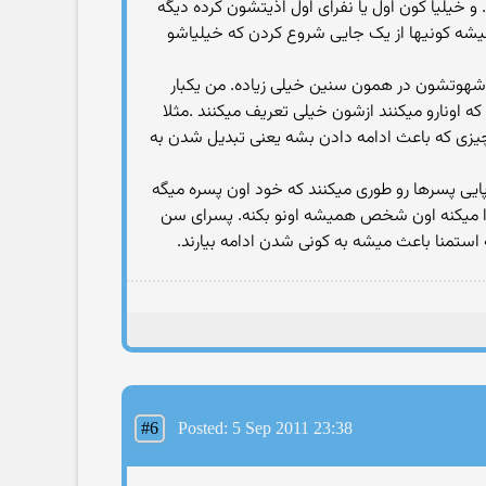
 خیلیا کون اول یا نفرای اول اذیتشون کرده دیگه
یشه کونیها از یک جایی شروع کردن که خیلیاشو
ا شهوتشون در همون سنین خیلی زیاده. من یکبار
اونارو میکنند ازشون خیلی تعریف میکنند .مثلا
یزی که باعث ادامه دادن بشه یعنی تبدیل شدن به
پایی پسرها رو طوری میکنند که خود اون پسره میگه
یدا میکنه اون شخص همیشه اونو بکنه. پسرای سن
تمنا باعث میشه به کونی شدن ادامه بیارند.
#6
Posted: 5 Sep 2011 23:38