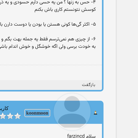
۴- حس به زنها ؟ من یه حسی دارم حسودی و یه ذره
کوسش نتونستم کاری باش بکنم
۵- اکثر گی‌‌ها کونی‌ هستن یا بودن یا دوست دارن باشن اما به نا به دلایلی نمی‌تونن اما همشون این جوری نیستن من کونی‌ دیدم که زن داره بچه داره
۶- از چیزی هم نمی‌ترسم فقط یه جمله بهت بگم و 
به خودت برسی‌ ولی‌ اگه خوشگل و خوش اندام باشی‌ و
بازگفت
کاربر
koonmoon
سلام farzincd