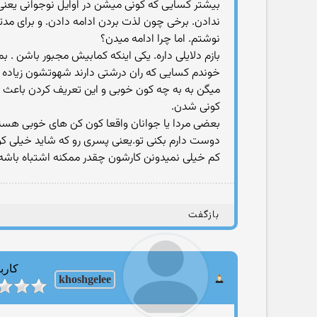
بیشتر کسایی که کونی میشن در اوایل نوجوانی یعنی 
ندادن. برخی چون لذت بردن ادامه دادن. و برای م
نوشتم. اما چرا ادامه میدن؟
بازم دلایلی داره. یکی اینکه کمابیش مجبور باشن .
خوندم کسایی که ران درشتی دارند شهوتشون زیاده و
میگن به به چه کون خوبی و این تعریف کردن باعث 
کونی شدن.
بعضی مردا یا جوانان واقعا کون کن های خوبی هستند
دوست دارم بکنی تو.یعنی پسری رو که شاید خیلی ک
کم خیلی نمیدونن کارشون چقدر ممکنه اشتباه باشه
بازگفت
کارب
khoshgelee