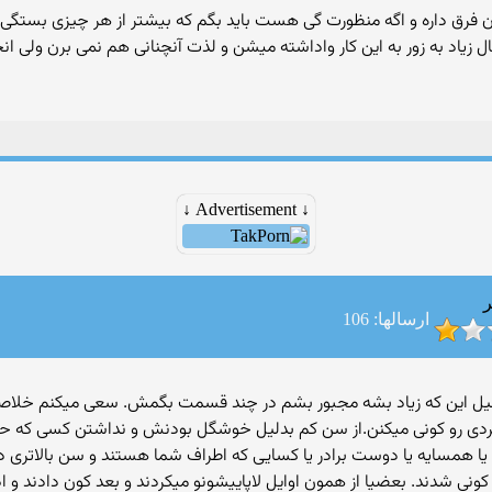
 فرق داره و اگه منظورت گی هست باید بگم كه بیشتر از هر چیزی بستگی ب
مال زیاد به زور به این كار واداشته میشن و لذت آنچنانی هم نمی برن ول
↓ Advertisement ↓
ر
ارسالها: 106
دلیل این که زیاد بشه مجبور بشم در چند قسمت بگمش. سعی میکنم خلاصه
 فردی رو کونی میکنن.از سن کم بدلیل خوشگل بودنش و نداشتن کسی که حمای
یا همسایه یا دوست برادر یا کسایی که اطراف شما هستند و سن بالاتری 
ونی شدند. بعضیا از همون اوایل لاپاییشونو میکردند و بعد کون دادند و اد