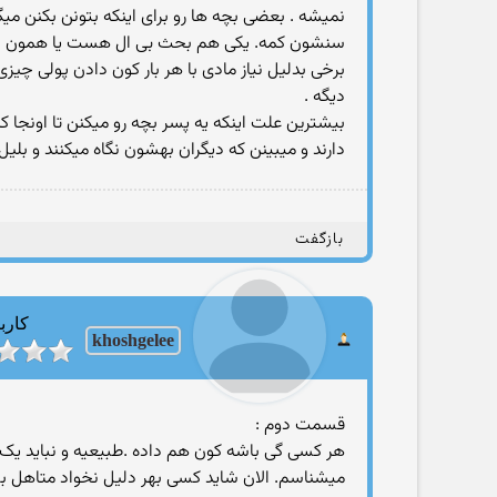
نمیشه . بعضی بچه ها رو برای اینکه بتونن بکنن می
سنشون کمه. یکی هم بحث بی ال هست یا همون بوی
برخی بدلیل نیاز مادی با هر بار کون دادن پولی چ
دیگه .
بیشترین علت اینکه یه پسر بچه رو میکنن تا اونجا
دارند و میبینن که دیگران بهشون نگاه میکنند و ب
بازگفت
کارب
khoshgelee
قسمت دوم :
هر کسی گی باشه کون هم داده .طبیعیه و نباید یک کو
میشناسم. الان شاید کسی بهر دلیل نخواد متاهل 