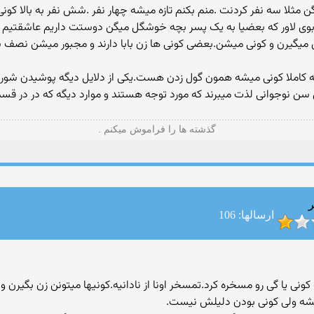
گن مثلا سه نفر کردنت .منم بکنم تازه میشه چهار نفر .شش نفر به بالا کو
 لاور که بعضیا به یک پسر بچه خوشگل میگن دوستت داریم عاشقتیم و 
یزی میگیرن و کونی میشن.بعضی کونی ها زن بابا دارند و مجبور میشن نص
 که کاملا کونی میشه همون گول زدن هست.یکی از دلایل دیگه پوشیدن شور
لیل سن نوجوانی لذت میبرند که مورد توجه هستند و موارد دیگه که در در
گذشته ها را فراموش میکنم .
ر
ارسالها: 106
نی یا گی رو مسخره کرد.تمسخر اونا از نادانیه.کونیها میتونن زن بگیرن و 
بشه ولی کونی بودن دلیلش نیست.