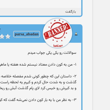
بازگفت
ک
parsa_abadan
سوالاتت رو یکی‌ یکی‌ جواب میدم
۱- من به کون دادن معتاد نیستم شده هفته یا ماهی‌ یک بر سکس کونم پس معتاد نیستم
۲- داستان این که چطور کونی‌ شدم مفصله خلاصه می
گذشت و به شدت حال کردم و کیرم یه لحظه راست شد
و بد کیرش رو خیس کرد لای پام گذشت آبش رو ریخت ل
۳- به نظر من با یه بار کون دادن نمی‌شه گفت که کونی‌ شدی کون دادن هنر که هر کس نداره