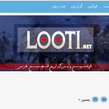
یت
قوانین
گزارش
چت روم
34
35
پسین »