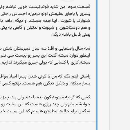
قسمت سوم: من شاید فوتبالیست خوبی نباشم ولی مر
پسری با پاهای لطیفش اونو درمیاره احساس راحتی 
شلوارک یا شورت . اینا همه هستند .و دیگه ادامه 
و هم دوستاشون. و شهوت و لذتش و گاهی به یکی 
یعنی فاعل باشه دیگه.
سه سال راهنمایی و اقلا سه سال دبیرستان.شش س
اینطور موارد میشه گفت این پسر رو بیست سی نفر ک
میشه.کاری با کسایی که پولی چیزی میگیرند نداریم. س
راستی اینم بگم که من با کونی شدن پسرا اصلا موا
بیمار میکنه. و دلایل دیگری هم هست. بهتره کسی ک
كسی كه كونیه میتونه كون بده یا نده. ولی یك چیز مه
جوابشم بدم ولی چند روزی هست كه این سایت رو دی
سكس برام جالبه. مطمئن هستم كه این سایت خیلی ب