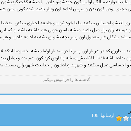
تقریبا دوازده سالگی اولین کون خودشونو دادن. یا میشه گفت کردنشون . و
دتی مجبور بودن کون بدن و سپس ادامه اون رفتار باعث شده کونی بشن.هم
 بمرور لذتشو احساس میکنند .یا با خودشون و جامعه لجبازی میکنن. بعضی
 درسته. ران تپل مپل باعث میشه باسن خوبی هم داشته باشند و کسایی که 
میشه بشکلی غیر معمول اون پسر بچه تشویق بشه به ادامه دادن. و هر چ
 . بطوری که در هر بار اون پسر تا دو سه بار ارضا میشه. خصوصا اینکه لا
ون نداده باشه فقط با لاپاییش میشه وادارش کرد کون هم بده.و تمایل پ
.و احساسی عمل میکنند و شهوت زیادشون و جذابیت شهوترانی نسبت به اس
گذشته ها را فراموش میکنم .
ر
ارسالها: 106