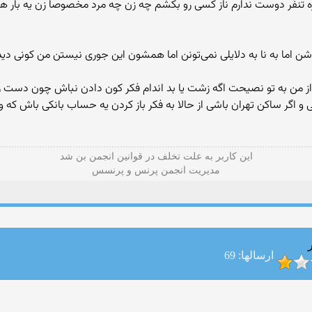
 تنفّر دوست ندارم ناز کسی‌ رو بکشم چه زن چه مرد مخصوصا زن یه بار 
از من به تو نصیحت اگه زشت یا بد اندام فکر کون دادن نباش چون دست ز
 اگر ساکن تهران باشی‌ از حالا به فکر باز کردن یه حساب بانکی‌ باش که 
این كاربر به علت تخلف در قوانین انجمن بن شد
مدیریت انجمن پرنس و پرنسس
ارسالها: 69