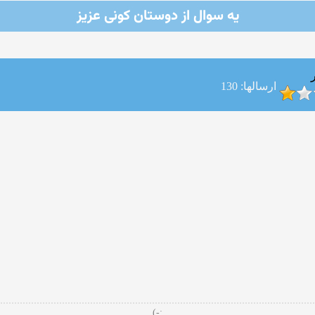
یه سوال از دوستان كونی عزیز
ارسالها: 130
;-)