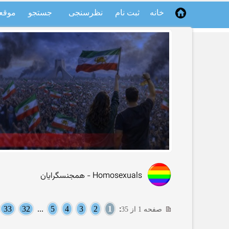
خانه
ثبت نام
نظرسنجی
جستجو
موقع
Homosexuals - همجنسگرایان
33
32
...
5
4
3
2
1
:
صفحه 1 از 35