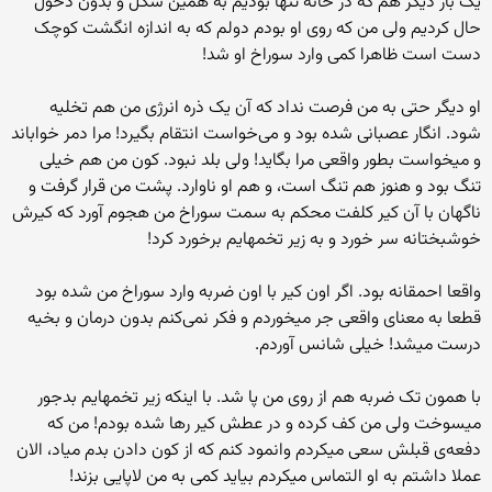
يک بار ديگر هم که در خانه تنها بودیم به همین شکل و بدون دخول
حال کردیم ولی من که روی او بودم دولم که به اندازه انگشت کوچک
دست است ظاهرا کمی وارد سوراخ او شد!
او دیگر حتی به من فرصت نداد که آن یک ذره انرژی من هم تخلیه
شود. انگار عصبانی شده بود و می‌خواست انتقام بگیرد! مرا دمر خواباند
و میخواست بطور واقعی مرا بگاید! ولی بلد نبود. کون من هم خیلی
تنگ بود و هنوز هم تنگ است، و هم او ناوارد. پشت من قرار گرفت و
ناگهان با آن کیر کلفت محکم به سمت سوراخ من هجوم آورد که کیرش
خوشبختانه سر خورد و به زیر تخمهایم برخورد کرد!
واقعا احمقانه بود. اگر اون کیر با اون ضربه وارد سوراخ من شده بود
قطعا به معنای واقعی جر میخوردم و فکر نمی‌کنم بدون درمان و بخیه
درست میشد! خیلی شانس آوردم.
با همون تک ضربه هم از روی من پا شد. با اینکه زیر تخمهایم بدجور
میسوخت ولی من کف کرده و در عطش کیر رها شده بودم! من که
دفعه‌ی قبلش سعی میکردم وانمود کنم که از کون دادن بدم میاد، الان
عملا داشتم به او التماس میکردم بیاید کمی به من لاپایی بزند!