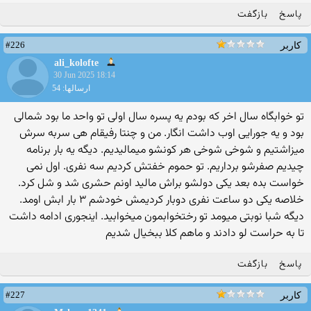
پاسخ
بازگفت
#226
کاربر
ali_kolofte
30 Jun 2025 18:14
ارسالها: 54
تو خوابگاه سال اخر که بودم یه پسره سال اولی تو واحد ما بود شمالی
بود و یه جورایی اوب داشت انگار. من و چنتا رفیقام هی سربه سرش
میزاشتیم و شوخی شوخی هر کونشو میمالیدیم. دیگه یه بار برنامه
چیدیم صفرشو برداریم. تو حموم خفتش کردیم سه نفری. اول نمی
خواست بده بعد یکی دولشو براش مالید اونم حشری شد و شل کرد.
خلاصه یکی دو ساعت نفری دوبار کردیمش خودشم ۳ بار ابش اومد.
دیگه شبا نوبتی میومد تو رختخوابمون میخوابید. اینجوری ادامه داشت
تا به حراست لو دادند و ماهم کلا ببخیال شدیم
پاسخ
بازگفت
#227
کاربر