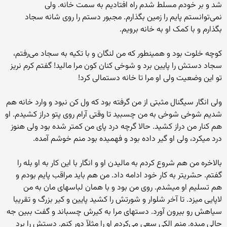
شد و بر خودم مسلط شدم‌ راه افتادیم به سمت خانه. ولی
نمی‌توانستم پايم را زمین بگذارم. مجبور دستم را روی شانه‌ سجاد
بگذارم و با کمک او به خانه برویم.
کوچه خلوت بود و همینطور که من لنگان و با تکیه به سجاد می‌رفتم،
سجاد دستش را پایین برد و شوخی کنان کون مرا مالید! گفتم کرم نریز
تو این وضعيت ولی او مرا تا خانه دستمالی کرد!
ولی انگار سیگنال مثبتی از من گرفته بود که ول کن نبود و وارد خانه هم
شدیم شوخی شوخی به من چسبید تا وقتی آرام روی پتو دراز کشیدم. او
هم کنار من دراز کشید. حالا گرچه درد پای من کمتر شده بود ولی هنوز
درد میکرد، ولی او گیر داده بود و فهمیده بود منم خوشم آمده.
بالاخره من هم شروع کردم به مالیدن او و انگار با این کار به او بله را
گفتم. حشریتر به کار خود ادامه داد. من هم باید مراقب پایم بودم و
هم تسلیم او میشدم. روی من بود و با همان لباسهای مان به من
لاپایی میزد. تا آخر شلوار و شورتش را کشید پایین و کیر بزرگ و تقریبا
سیاهش رو بیرون آورد. دستهای مرا به کیرش چسباند و گفت ببین جه
حالی میده. منم الکی سعی می‌کردم او را مثلآ دور کنم. دستش را برد