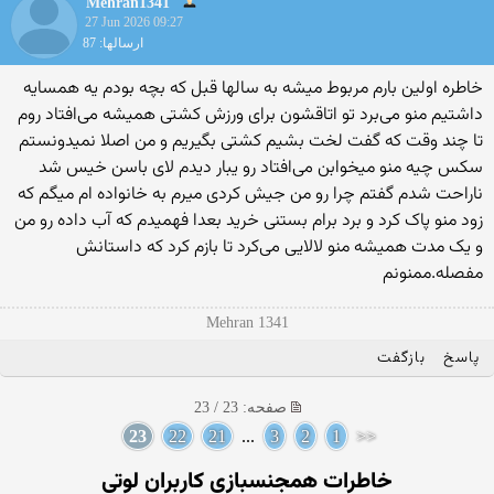
Mehran1341
27 Jun 2026 09:27
ارسالها: 87
خاطره اولین بارم مربوط میشه به سالها قبل که بچه بودم یه همسایه
داشتیم منو می‌برد تو اتاقشون برای ورزش کشتی همیشه می‌افتاد روم
تا چند وقت که گفت لخت بشیم کشتی بگیریم و من اصلا نمیدونستم
سکس چیه منو میخوابن می‌افتاد رو یبار دیدم لای باسن خیس شد
ناراحت شدم گفتم چرا رو من جیش کردی میرم به خانواده ام میگم که
زود منو پاک کرد و برد برام بستنی خرید بعدا فهمیدم که آب داده رو من
و یک مدت همیشه منو لالایی می‌کرد تا بازم کرد که داستانش
مفصله.ممنونم
Mehran 1341
پاسخ
بازگفت
صفحه: 23 / 23
23
22
21
...
3
2
1
<<
خاطرات همجنسبازی کاربران لوتی