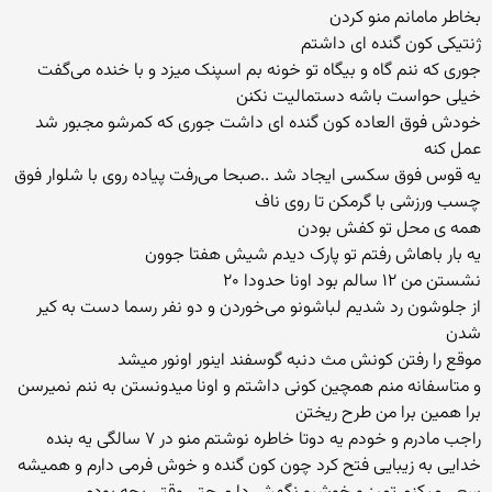
بخاطر مامانم منو کردن
ژنتیکی کون گنده ای داشتم
جوری که ننم گاه و بیگاه تو خونه بم اسپنک میزد و با خنده می‌گفت
خیلی حواست باشه دستمالیت نکنن
خودش فوق العاده کون گنده ای داشت جوری که کمرشو مجبور شد
عمل کنه
یه قوس فوق سکسی ایجاد شد ..صبحا می‌رفت پیاده روی با شلوار فوق
چسب ورزشی با گرمکن تا روی ناف
همه ی محل تو کفش بودن
یه بار باهاش رفتم تو پارک دیدم شیش هفتا جوون
نشستن من ۱۲ سالم بود اونا حدودا ۲۰
از جلوشون رد شدیم لباشونو می‌خوردن و دو نفر رسما دست به کیر
شدن
موقع را رفتن کونش مث دنبه گوسفند اینور اونور میشد
و متاسفانه منم همچین کونی داشتم و اونا میدونستن به ننم نمیرسن
برا همین برا من طرح ریختن
راجب مادرم و خودم یه دوتا خاطره نوشتم منو در ۷ سالگی یه بنده
خدایی به زیبایی فتح کرد چون کون گنده و خوش فرمی دارم و همیشه