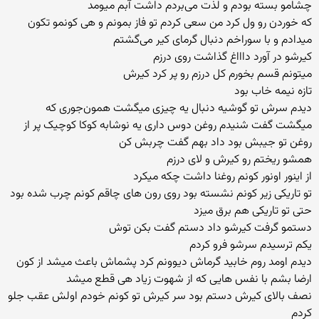
چشامو بسته بودم و لذت می‌بردم داشت آبم میومد
که خوردن رو ول کرد من سعی کردم تو فاز بمونم و هی کونمو تکون
میدادم و با سوراخم دنبال گرمای کیر می‌گشتم
کیرشو در آورد داااغ گذاشت روی درزم‌
میتونم قسم بخورم کل درزم رو پر کرد کیرش
تازه نیمه خاب بود
دیدم سرش تو گوشیه دنبال یه چیزی میگشت همون‌جوری که
میگشت گفت شنیدم روغن دوس داری یه نوشابه کوکا کوچیک پر از
روغن تو جیبش بود داد بهم گفت چربش کن
همشو ریختم رو کیرش و لای درزم
از اینور اونور کونم روغنا داشت چکه میکرد
تو تاریکی زیر کونم نشسته بود روی رون های چاقم کونم چرب شده بود
حتی تو تاریکی هم برق میزد
دستمو گرفت کیرشو داد دستم گفت بکن توش
یکم ترسیدم سرشو فرو کردم
دیدم اومد روم خابید گرماش دیوونم کرد پشماش باعث میشد از کون
ارضا بشم با نفس هایی که از شهوت زیاد هی قطع میشد
نصف بالای کیرش دستم بود سر کیرش تو کونم خودم اولش عقب جلو
کردم