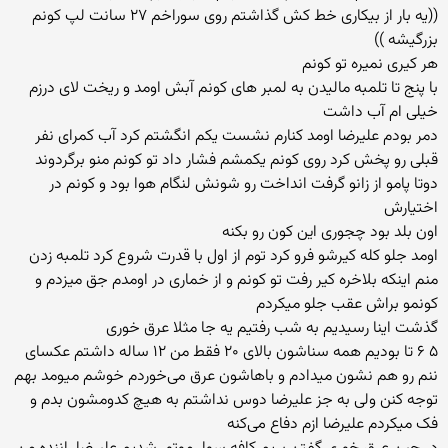
((یه بار از بیکاری خط کش گذاشتم روی سوراخم ۲۷ سانت لپ کونم
بزرگیشه ))
هر کیری نمیره تو کونم
با پنج تا تلمبه مالیدن به لمبر های کونم آبش اومد و ریخت لای درزم
خیلی ام آب داشت
دمر بودم علیرضا اومد کنارم نشست یکم انگشتم کرد آب کمرای نفر
قبلی رو پخش کرد روی کونم یکمشم فشار داد تو کونم منو برگردوند
دوتا پامو از زانو گرفت انداخت رو شونش لنگام هوا بود و کونم در
اختیارش
اون بلد بود چجوری این کون رو بکنه
اومد جلو کله کیرشو فرو کرد توم از اول با قدرت شروع کرد تلمبه زدن
منم اینکه بلاخره کیر رفت تو کونم و از خماری در اومدم جق میزدم و
کونمو براش عقب جلو میکردم
گذشت اینا رسیدیم به شب رفتیم یه جا مثلا عرق خوری
۵ ۶ تا بودیم همه سناشون بالای ۲۰ فقط من ۱۲ ساله داشتم عکسای
ننم رو هم نشون میدادم و باهاشون عرق می‌خوردم خوشم میومد بهم
توجه کنن ولی به جز علیرضا دوس نداشتم به هیچ کدومشون بدم و
فک میکردم علیرضا ازم دفاع می‌کنه