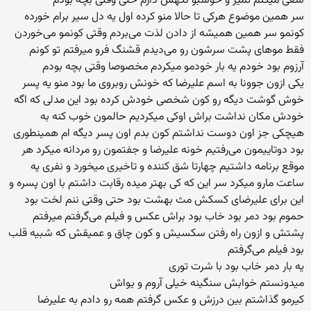
سعی میکنم تمیز و خوشبو نگهش دارم حتی وقتی بچه بودم
سر همین موضوع هرکی تا حالا منو کرده اول یه دل سیر برام خورده
کونمو سر همین همیشه از دادن لذت می‌بردم وقتی کونمو می‌خوردن
فقط موهای پشت سرشون رو می‌دیدم قشنگ فرو میرفتم تو کونم
آرزوم بود خودم یه بار خودمو میکردم مخصوصا وقتی بچه بودم
یکی ازون جوونا به اسم علیرضا که خونش روبروی ما بود منو یه پسر
خوش گوشت دیگه رو کون شخصی خودش کرده بود این مدلی که اگه
خودش مکان نداشت براش اوکی میکردیم حالمون خوب کنه به
هیچکی جز اون دوست نداشتم کون بدم اون پسر دیگه ام همینطوری
بود دوتاییمون می‌رفتیم خونه علیرضا و جفتمون رو مردانه میکرد هر
موقع برنامه داشتیم چهارتا شق کننده و تاخیری میخورد و نفری یه
ساعت مارو میکرد سر این که کی بهتر میده رقابت داشتم با اون پسره و
این برای علیرضای کسکش مث بهشت بود حتی وقتی ننم لخت بود
حموم بود دمر بود خاب بود براش عکس و فیلم می‌گرفتم میرفتم
پشتش و ازون راه رفتن سکسیش و کون چاق و عمیقش که شبیه قلب
بود فیلم می‌گرفتم
یه بار دمر خاب بود با شرت توری
میدونستم خوابش سنگینه خیلی آروم و یواش
کیرمو گذاشتم بین درزش و عکس گرفتم همه رو دادم به علیرضا