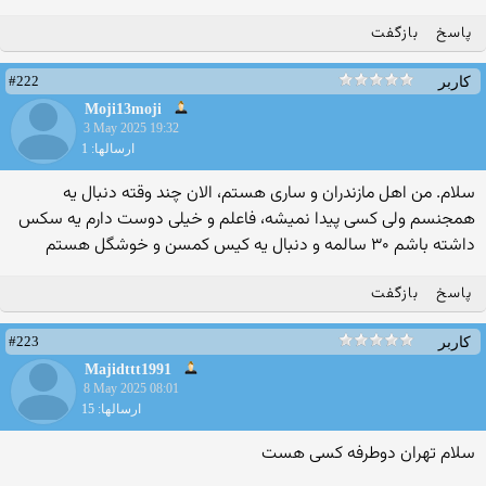
پاسخ
بازگفت
#222
کاربر
Moji13moji
3 May 2025 19:32
ارسالها: 1
سلام. من اهل مازندران و ساری هستم، الان چند وقته دنبال یه
همجنسم ولی کسی پیدا نمیشه، فاعلم و خیلی دوست دارم یه سکس
داشته باشم ۳۰ سالمه و دنبال یه کیس کمسن و خوشگل هستم
پاسخ
بازگفت
#223
کاربر
Majidttt1991
8 May 2025 08:01
ارسالها: 15
سلام تهران دوطرفه کسی هست