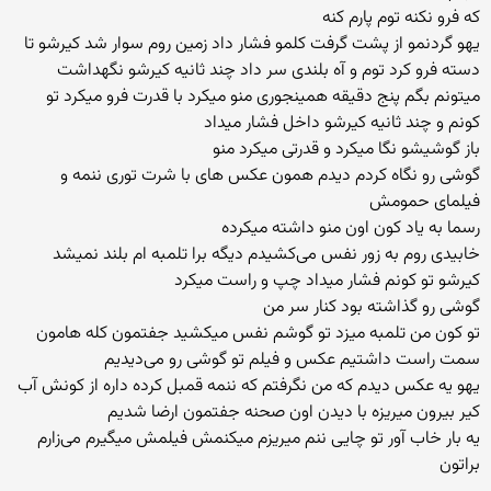
که فرو نکنه توم پارم کنه
یهو گردنمو از پشت گرفت کلمو فشار داد زمین روم سوار شد کیرشو تا
دسته فرو کرد توم و آه بلندی سر داد چند ثانیه کیرشو نگهداشت
میتونم بگم پنج دقیقه همینجوری منو میکرد با قدرت فرو میکرد تو
کونم و چند ثانیه کیرشو داخل فشار میداد
باز گوشیشو نگا میکرد و قدرتی میکرد منو
گوشی رو نگاه کردم دیدم همون عکس های با شرت توری ننمه و
فیلمای حمومش
رسما به یاد کون اون منو داشته میکرده
خابیدی روم به زور نفس می‌کشیدم دیگه برا تلمبه ام بلند نمیشد
کیرشو تو کونم فشار میداد چپ و راست میکرد
گوشی رو گذاشته بود کنار سر من
تو کون من تلمبه میزد تو گوشم نفس میکشید جفتمون کله هامون
سمت راست داشتیم عکس و فیلم تو گوشی رو می‌دیدیم
یهو یه عکس دیدم که من نگرفتم که ننمه قمبل کرده داره از کونش آب
کیر بیرون میریزه با دیدن اون صحنه جفتمون ارضا شدیم
یه بار خاب آور تو چایی ننم میریزم میکنمش فیلمش میگیرم می‌زارم
براتون