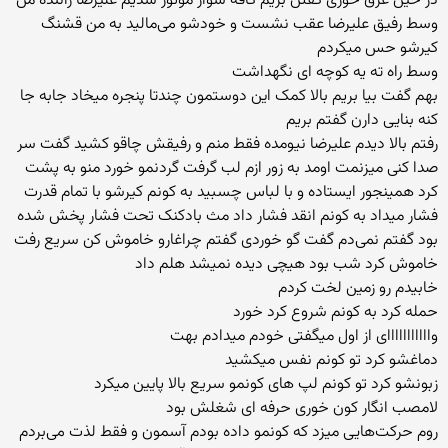
در حین عرق خوری گفتن بریم کافه سوار موتور شدیم علیرضا راننده من
وسط رفیق علیرضا عقب نشست و خودشو می‌مالید به من قشنگ
کیرشو حس میکردم
وسط راه ته یه کوچه ای نگهداشت
بهم گفت بیا بریم بالا کمک این دوستمون چندتا پنجره میخاد جابه جا
کنه بنایی دارن گفتم بریم
رفتم بالا دیدم علیرضا نیومده فقط منم و رفیقش چاقو کشید گفت سر
صدا کنی میزنمت اومد به زور ازم لب گرفت گردنمو خورد منو به پشت
کرد همینجور ایستاده و با لباس چسبید به کونم کیرشو با تمام قدرت
فشار میداد به کونم انقد فشار داد مث بادکنک تحت فشار پخش شده
بود گفتم نمی‌دم گفت گو خوردی گفتم چراغارو خاموش کن سریع رفت
خاموش کرد شب بود هیچی دیده نمیشد هلم داد
خابیدم رو زمین لخت کردم
حمله کرد به کونم شروع کرد خورد
وااااااااااای از اول میگفتی خودم میدادم بهت
دماغشو کرد تو کونم نفس میکشید
زبونشو کرد تو کونم لپ های کونمو سریع بالا پایین میکرد
لامصب انگار کون خوری حرفه ای شغلش بود
روم حرکت‌هایی میزد که کونمو داده بودم آسمون و فقط لذت می‌بردم