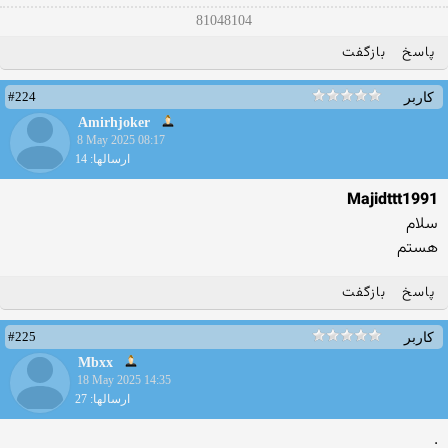
81048104
پاسخ
بازگفت
#224
کاربر
Amirhjoker
8 May 2025 08:17
ارسالها: 14
Majidttt1991
سلام
هستم
پاسخ
بازگفت
#225
کاربر
Mbxx
18 May 2025 14:35
ارسالها: 27
.