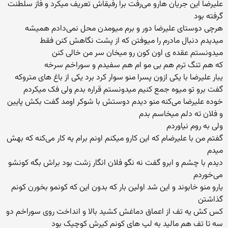
علیرضا این جریان هارو می‌رفت برا رفیقاش تعریف میکرد و فاز سلطنت
گرفته بود
هرچی دوستای علیرضا دور و برم میومدن محل نمی‌دادم همیشه
میدیدم دنبال مادرم را میوفتن که از پشت نگاهش کنن فقط
میدونستم عقده ی اون کون رو میخان سر من خالی کنن
که هم تنگ ترم هم بی مو ام هم سفیدم و سوراخم سرخه
یبار علیرضا با یکی ازون پسرا منو سوار کرد برد یکی از باغ های متروکه
گفت برو تو میوه جمع کنیم میدونستم قراره بدم ولی فک میکردم
خوده علیرضا می‌کنه منو دیدم دوستش با شوکر اومد گفت بکش پایین
و فلان ته دلم میخاسم بدم
ولی به روم نیاوردم
گفتم من با علیرضام که این کارو میکنم اونم برام یه کار می‌کنه که بهش
میدم
دیدم با چشم و ابرو گفت نه نگو فلان انگار زشت بود براش بگه کونشو
می‌خوردم
یارو منو خابوند و این شد اولین بار که بدون این که کونمو بخورن کونم
گذاشتن
کس کش یه تف از اعماق دماغش کشید بالا و انداخت روی سوراخم دو
سه تا تف هم مالید به لپ های کونم کیرش کوچیک بود