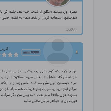
بهتره اول ببینیم منظور از غیرت چیه بعد بگیم کی با
همینطور استفاده کردن از لفظ همه به نظرم خیل
بازگفت
کاربر
amir0980
من چون خودم کونی ام و بیغیرت و اونهایی هم که
خواهرش که متاهل هستش میره مسافرت منو میبره
میاد خونمون میبرمش سر کمد لباس زنم و از اینکه 
میگم آبتو بریز رو شورت زنم هروقت هم میاد خونم
بشوره چون واقعا برام لذت داره پس من فکر میکن
غیرت زن یا خواهر براش معنی نداره