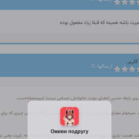
رت باشه همینه که قبلا زیاد مفعول بوده
کاربر
ارسالها: 35
صرفا روی رابطه جنسی اعضای مونث خانوادش حساس نیست غیرمنصفانه‌ست.
. نمیخوام معنای واژه‌ی بی‌غیرت رو بپیچونم و فلسفیش کنم، اما اون چیزی که بر
وانت هست نزاری اعضای خانوادت سختی بکشند. آرزو به دلشون نمونه. غیرت یعنی نز