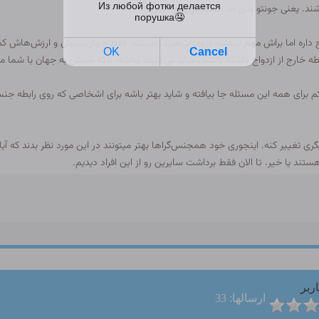
د. یعنی جونتو بدی اما حقارتشون رو نبینی.
ج داره اما براش مهم نیست، لزوما بی‌غیرت نیست. فقط جهان‌بینیش و ارزش‌هاش کم
 خارج از ازدواج داشته باشند، شاید بی‌غیرت نباشه، بلکه دیدش به جهان با شما مت
کم برای همه این مسئله جا بیافته و شاید بهتر باشه برای اشخاصی که روی رابطه ج
گری تغییر کنه. اینجوری خود همجنس‌گراها بهتر میتونند در این مورد نظر بدند که آی
ند یا خیر. تا الان فقط برداشت سایرین رو از این افراد دیدیم.
ربر
ارسالها: 33