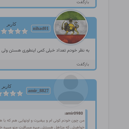
بازگفت
کاربر
nihad01
به نظر خودم تعداد خیلی کمی اینطوری هستن ولی
بازگفت
کاربر
amir_8827
amir0980:
من چون خودم کونی ام و بیغیرت و اونهایی هم که با
خواهرش که متاهل هستش میره مسافرت منو میبره خو