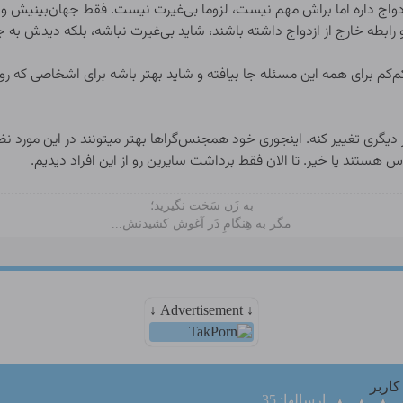
زدواج داره اما براش مهم نیست، لزوما بی‌غیرت نیست. فقط جهان‌بینیش و 
بطه خارج از ازدواج داشته باشند، شاید بی‌غیرت نباشه، بلکه دیدش به جه
کم‌کم برای همه این مسئله جا بیافته و شاید بهتر باشه برای اشخاصی که 
 دیگری تغییر کنه. اینجوری خود همجنس‌گراها بهتر میتونند در این مورد نظ
هستند یا خیر. تا الان فقط برداشت سایرین رو از این افراد دیدیم.
به زَن سَخت نگیرید؛
مگر به هِنگامِ دَر آغوش کشیدنش...
↓ Advertisement ↓
کاربر
ارسالها: 35