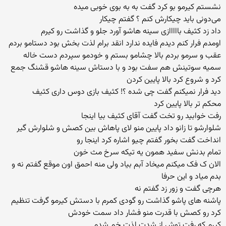
نشستم کیرمو بو کرد گفت به به بوی خوبی میده
می‌دونی باید چیکارش کنم ؟ گفتم چیکار
داد زد کثیف بااااازی سینه هاشو آورد جلو و گذاشت رو کیرم
اومدم فرار کنم دیدم فایده ندارد انقد برام لذت بخش بود دستامو بردم
عقب و سرمو بردم بالا چشامو بستم و خودمو سپردم دست خاله
سمیه سوتینش هم سفت بود و با دستاش سینه هاشو قشنگ جمع
کرد و شروع کرد بالا پایین کردن
دید فرار نمیکنم گفت چی شده ؟! کثیف بازی دوس داری کثیف
محکم تر بالا پایین کرد
رفت خوابید رو تخت گفت آقای کثیف بیا اینجا
شلوارشو تا زانو داد پایین منو لای پاهاش بین کصش و شلوارش گیر
انداخت گفت بخور گفتم چیو اشاره کرد اینجا رو
تمام بدنش سفید همون یه تیکه سرخ مث خون
الان ک فک میکنم میخاد آبم بیاد ولی منه احمق اون موقع گفتم نه و
بدم میاد و این حرفا
هرچی گفت و زور زد گفتم نه
پاشنه های پاشو گذاشت رو گودی کمرم با دستش کیرمو گرفت تنظیم
کرد رو کصش با قدرت منو فشار داد سمت خودش
کیرم که رفت توش از شدت لذت خم شدم