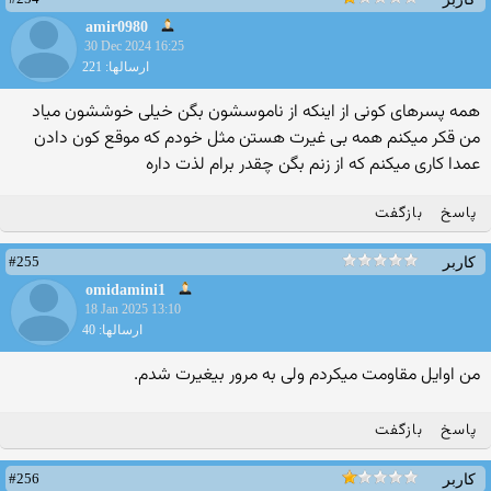
amir0980
30 Dec 2024 16:25
ارسالها: 221
همه پسرهای کونی از اینکه از ناموسشون بگن خیلی خوششون میاد
من قکر میکنم همه بی غیرت هستن مثل خودم که موقع کون دادن
عمدا کاری میکنم که از زنم بگن چقدر برام لذت داره
پاسخ
بازگفت
#255
کاربر
omidamini1
18 Jan 2025 13:10
ارسالها: 40
من اوایل مقاومت میکردم ولی به مرور بیغیرت شدم.
پاسخ
بازگفت
#256
کاربر