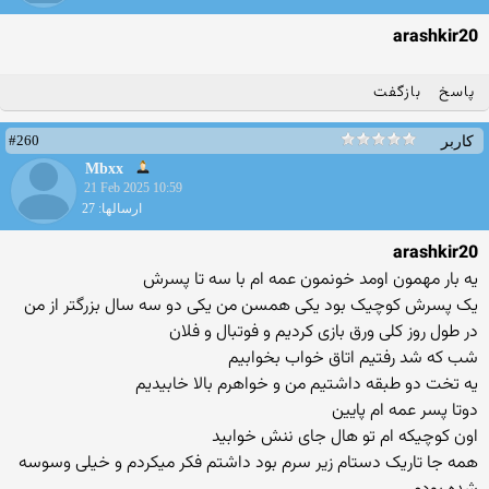
arashkir20
پاسخ
بازگفت
#260
کاربر
Mbxx
21 Feb 2025 10:59
ارسالها: 27
arashkir20
یه بار مهمون اومد خونمون عمه ام با سه تا پسرش
یک پسرش کوچیک بود یکی همسن من یکی دو سه سال بزرگتر از من
در طول روز کلی ورق بازی کردیم و فوتبال و فلان
شب که شد رفتیم اتاق خواب بخوابیم
یه تخت دو طبقه داشتیم من و خواهرم بالا خابیدیم
دوتا پسر عمه ام پایین
اون کوچیکه ام تو هال جای ننش خوابید
همه جا تاریک دستام زیر سرم بود داشتم فکر میکردم و خیلی وسوسه