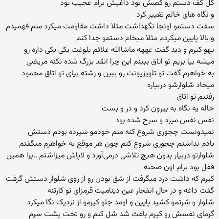
کل کف دستم رو کصش بود داغیش برام عجیب بود
و نگاه های خالم تغییر کرد
سفت دستمو اونجا نگهداشت مثلا داشت مقاومت میکرد منم فهمیدم
و بالا پایین میکردم مثلا میخام دستمو جدا کنم
یهو کیرم و دید گفت عههه ماشاالله علائم بلوغت یکی یکی داره رو
میشه بیا بریم تو اتاق ببینم این چرا انقد بزرگ شده نکنه مریضی
به خواهرم گفت تو تلویزیونت رو ببین و زشته بیای تو اتاق محمود
میخاد شلوارشو دربیاره
رفتیم تو اتاق
خاله یه نگاه به بیرون کرد و در و بست
نفس نفس میزد و سرخ شده بود
نمیدونست چجوری شروع کنه منم خودمو سپرده بودم دستش
یادم نداشتم چجوری شروع کنم چون هر موقع به خواهرم میگفتم
شلوارتو دربیار بدون هیچ تلاشی درمی‌آورد و لاپاش میزاشتم ..برا همین
قفل بود برام اون صحنه
کیرم که داشت درد میگرفت از شق بودن رو از روی شلوار دستش گرفت
گفت داغه و در حال انفجار عین دینامیت قرمزای تو کارتنه
شلوار و شرتمو کشید پایین و اومد جلو کیرمو از نزدیک نگا میکرد
گرمای نفسش رو کیرم باعث شد شل کنم و رو تخت پشت سرم