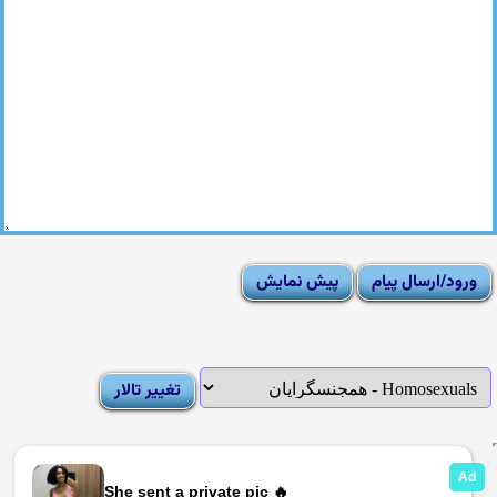
|
Moderator List
|
FAQ
|
How To
|
Rules
|
News
|
DMCA/Report Abuse (گزارش)