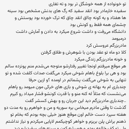
تو خونواده از همه خوشگل تر بود و ته تغاری
سفیده خارمادر بود انقد سفید که رگ های بدنش مشخص بود سینه
ها هفتاد و یه کونه چااق انقد چاق که ترک خورده بود پوستش و
چشمای همه فقط رو کونش بود
دانشگاه می‌رفت و داشت شروع میکرد به دادن و آمارش داشت
درمیومد
مادربزرگم عروسش کرد
کلا دو ماه تو عقد بودن با شوهرش و طلاق گرفتن
و خونه مادربزرگم زندگی میکرد
هر موقع میرفتم اونجا تغییر رفتارشو متوجه می‌شدم منم پونزده سالم
بود و هی برا بلوغ باهام شوخی میکرد می‌گفت صدات کلفت شده و تو
تنهایی به شوخی می‌گفت پشماتم در اومده ؟و ازین حرفا
چندباری ام به بهانه ی شوخی و بازی های خرکی مون میومد رو پاهام
می‌نشست که مثلاً له کنه منو و با قدرت کونشو فشار میداد رو کیرم
..چندباری مادربزرگم دید این جریان رو و بهش کسشر گفت
گذشت تا وقتی مادرم میخاس بره سوریه و من و خواهرم رو به مدت دو
هفته سپرد دست خالم اون موقع هنوز خیلی بچه بودم که بخام تو
ذهنم براش پلن بریزم و خواهر کوچیکمم لاپایی میکردم و نیاز نداشتم
ولی تو کف خالهه بودم و همیشه کون و سینه های سفیدشو دید