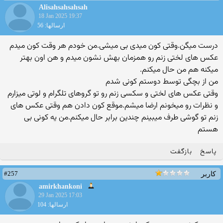
Alisahsahsahsah
18 Jan 2025 19:37
ارسالها: 56
درست میگن.وقتی کون میدی بی میشی.من خودم هر وقت کون میدم
عکس های لختی زنم رو همزمان بهش نشون میدم و هن اون بهتر
میکنه هم من حال میکنم.
من از بچگی توسط دوستم کونی شدم
وقتی عکس های لختی و سکسی زنم رو تو گروهای تلگرام و لوتی میزارم
و نظرات رو میخونم ارضا میشم.موقع کون دادن هم وقتی عکس های
زنم تو گوشی طرف میبینم چندین برابر حال میکنم.من یه کونی بی
هستم
پاسخ
بازگفت
#257
کاربر
amirkhankoni
29 Jan 2025 17:03
ارسالها: 104