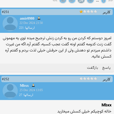
>>
28
27
26
25
...
1
<<
#251
کاربر
amir0980
22 Dec 2024 23:50
ارسالها: 221
امروز دوستم که کردن من رو به کردن زنش ترجیح میده توی یه مهمونی
گفت زنت کدومه گفتم اونه گفت عجب کسیه، گفتم آره.اگه من غیرت
داشتم میزدم تو دهنش ولی از این حرفش خیلی لذت بردم و گفتم آره
کسش عالیه.
پاسخ
بازگفت
#252
کاربر
Mbxx
25 Dec 2024 13:05
ارسالها: 27
Mbxx
خاله کوچیکم خیلی کسش میخارید