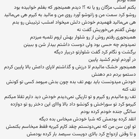
شده بودم
بکنم امشب مژگان رو یا نه ؟! دیدم همینجور که بغلم خوابیده بود
روشو کرد سمت من و زانوشو آورد روی من و مالید به کیرم هی می‌مالید
هی می‌مالید فهمیدم خودش دلش میخواد امشب ترتیبش رو بدم
بهش گفتم می‌خوریش گفت نه
همینجوری رفتم روش از رو شلوار بهش اروم تلمبه میزدم
نمیدونم چه حسی بود ولی دوست داشتم بیدار شن و ببینن
برگشت و نگام کرد گفت شلوارتو دربیار دیگه
در آوردم اونم کشید پایین
همینجور خشک مالیدم لا درزش و گذاشتم لاپای داعش بالا پایین کردم
دستمو بردم دم دهنش
خودش میدونست باید بهم تف بده چون بدش میومد کسی تو کونش
تف کنه
تف رو مالیدم رو کیرم و تو تاریکی نمی‌دیدم خودش دید دارم تقلا میکنم
کیرمو کرد تو سوراخش و کونشو داد بالا وااای این دختر رو تو دوازده
سالگی جنده خودم کرده بودم
انقد کرده بودمش که شبا خودش میخاس بده دیگه
تو اون سن من که نمی‌دونستم چقد کارم کیریه فقط میخاسم بکنمش
و تا وقتی ازدواج کرد بالای دویست سیصد بار کرده بودمش