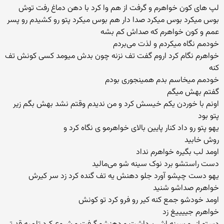
لپ های کون خواهرم و گرفت از هم وا کرد با دهن دماغ رفت توش
بوس میکرد بوس میکرد صدا دار هم بوس میکرد پتو رو کشیدم رو پسر
عمم و کون خواهرم که صداش کم بشه
خودمم نگاه میکردم و لذت می‌بردم
خواهرم نگام کرد اروم گفت تف نزنه چون بدش میومد کسی کونش تف
کنه
خودمم میخاسم بدم همینجوری بودم
گفتم بهش میگم
اونم با خوردن یکم خیسش کرد و من ندیدم وقتم نشد بهش بگم زیر
پتو بود
یهو پتو رو داد کنار پایین بالای خواهرمو ی نگاه کرد و
روش خابید
اومد لب بگیره خواهرم نداد
دست راستشو برد نوک سینه شو می‌مالید
یهو دست چپشو آورد جلو دهنش یه تف گنده کرد زد سر کیرش
خواهرم صداشو شنید
اومد خودشو جمع کنه کیر رو فرو کرد تو کونش
خواهرم جییییغ زد