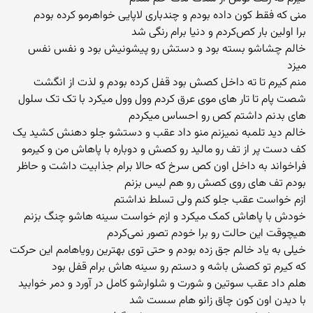
منی که فقط ‌کون داده بودم و چندباری لاپایی خواهرمو کرده بودم
برا اولین بار کص‌کردم و دنیا برام رنگی شد
خالم چشاشو بسته بود و دستش رو پیشونیش بود و نفس نفس
میزد
منم کیرم تا ته داخل کصش بود قفل کرده بودم و لذت از انگشت
شصت پام تا تار های موی عرق کردم وول وول میکرد با تک تک سلول
های بدنم داشتم کص رو احساس میکردم
خالم دید تلمبه نمیزنم منو داد عقب و دستشو جلو دهنش کشید یک
کف دست پر از تف رو مالید رو کصش و دوباره با پاهاش من و کیرمو
فراخواند به داخل اون کص سرخ که حالا برام جذابیت داشت و حاظر
بودم تف های روی کصش رو هم لیس بزنم
ازم خواست عقب جلو کنم ولی تسلط نداشتم
خودش با پاهاش کمک میکرد و ازم خواست سینه هاشو چنگ بزنم
هیچوقت این حالت رو برا خودم تصور نمی‌کردم
خیلی به یاد خالم جق زده بودم و حتی توی بهترین رویاهامم این حرکت
که کیرم تو کصش باشه و دستم رو سینه هاش برام قفل بود
هلم داد عقب سوتین و شورت و شلوارشو کامل در آورد و دمر خوابید
با دیدن اون کون چاق زانو هام سست شد