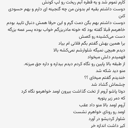
کارم تموم شد و یه قطره آبم ریخت رو لپ کونش
دوست داشتم بقیه ام بدونن من چه گنجینه ای دارم و بهم حسودی
کنن
دوست داشتم بهم بگن دمت گرم و این حرفا همش دنبال تایید بودم
خاهرمم قبلا گفته بود که خونه مادربزرگم خواب بوده پسر عمه بزرگه
دست می‌کشیده رو کصش
برا همین بهش گفتم بگم فلانی ام بیاد
دیدم هیچی نمیگه شلوارشم نمی‌کشه بالا
فهمیدم دلش میخواد
از طبقه بالا پایین رو نگاه کردم دیدم بیداره و داره جق میزنه.
منو دید شکه شد
خندیدم گفتم میخای ؟؟
چشماش گشاد شد
دوتا پاشو آروم از تخت گذاشت بیرون اومد خواهرمو نگاه کرد
که دمر زیر پتویه
آروم اومد بالا منو داد عقب
اومد رو رونای خواهرم نشست
شلوار کردیشو در آورد
کیر داشت اندازه خر