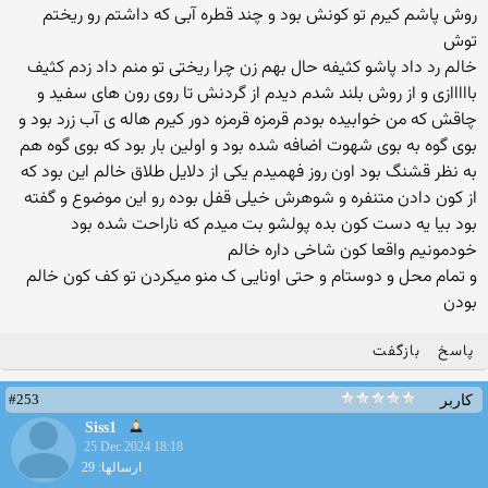
روش پاشم کیرم تو کونش بود و چند قطره آبی که داشتم رو ریختم
توش
خالم رد داد پاشو کثیفه حال بهم زن چرا ریختی تو منم داد زدم کثیف
بااااازی و از روش بلند شدم دیدم از گردنش تا روی رون های سفید و
چاقش که من خوابیده بودم قرمزه قرمزه دور کیرم هاله ی آب زرد بود و
بوی گوه به بوی شهوت اضافه شده بود و اولین بار بود که بوی گوه هم
به نظر قشنگ بود اون روز فهمیدم یکی از دلایل طلاق خالم این بود که
از کون دادن متنفره و شوهرش خیلی قفل بوده رو این موضوع و گفته
بود بیا یه دست کون بده پولشو بت میدم که ناراحت شده بود
خودمونیم واقعا کون شاخی داره خالم
و تمام محل و دوستام و حتی اونایی ک منو میکردن تو کف کون خالم
بودن
پاسخ
بازگفت
#253
کاربر
Siss1
25 Dec 2024 18:18
ارسالها: 29