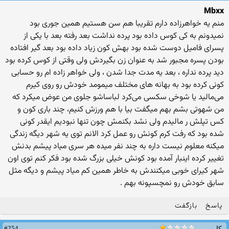
Mbxx
منم یه خواهرزاده دارم تقریبا هم سن هستیم همین جوری بود
نمیدونم به کی کوس داده بود پرده نداشت بعد رفته بعد با یکی از
پسرای فامیل دوست شده بود بهش کون زیاد داده بود بعد گیر افتاده
بودن پسره مجبور شد به عنوان زن بگیردش ولی وقتی از کوس کرده بود
دید پرده نداره ، بعد یه مدت جدا شدن ، ولی خواهر زاده ام رو حسابی
کونی کرده بود به بهانه های مختلف میمومد خودش رو روی کیرم
می‌مالید یا شوخی سکسی می‌کرد لباساشو جلوی من عوض میکرد که
من شهوتی بشم بهم میگفت بیا با هم ورزش کنیم، چند باری کون و
کس تپلش ر مالیدم ولی نشد بکنمش چون تنها نبودیم ایقدر کونی
شده بود که رفت کرم کونش رو عمل کرد الانم توی یه شهر دیگه زندگی
میکنه معلوم نیست داره به چند نفر میده هر سری میاد پیشم بدنش
تغییر کرده اینبار آمده بود کونش خیلی بزرگ شده بود فکر کنم توی اون
شهر کیرای خوبی میکنندش به خاطر همین کم میاد پیشم و دیگه مثل
سابق خودش رو نمچسپونه بهم .
پاسخ
بازگفت
#254
کاربر