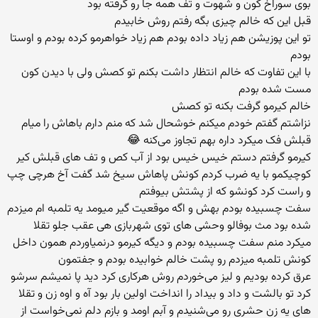
بوی سوراخ کون و شهوت و تف همه جا رو گرفته بود
قبل این که خالم چیزی بگه رفتم روش خابیدم
تو این پوزیشن هم زیاد داده بودم هم زیاد خواهرمو کرده بودم و اوستا
بودم
با این تفاوت که خالم انتظار داشت بکنم تو کصش ولی با دیدن کون
مست شده بودم
خالم کیرمو گرفت بکنه تو کصش
نزاشتم گفتم خودم میکنم خوشحال شد که منم دارم باهاش را میام
قبلش فک میکرد داره بهم تجاوز می‌کنه 😂
کیرمو گرفتم دستم خیس خیس بود از آب کص و تف های قبلش کیر
کوچیکمو با یه ضرب کردم کونش پاهاش سیخ شد گفت آخ هرچی چپ
و راست کرد کونشو که از پشتش بیوفتم
سفت چسبیده بودم بهش و اگه موقعیت گیر میومد یه تلمبه ام میزدم
شده بود مث بوفالو وحشی های توی شهربازی هی عقب جلو تقلا
میکرد منم سفت چسبیده بودم و دیگه کیرمو درنمیاوردم همون داخل
کونش تلمبه میزدم رو پشت خالم خوابیده بودم و جفتمون
عرق کرده بودیم و لیز می‌خوردم روش هرکاری کرد دید پا نمیشم سرشو
کرد تو بالشت و داد و بیداد را انداخت اولین بار بود آه و اوه زن و تقلا
های یه زن حشری رو می‌شنیدم و آبم اومد و بازم دلم نمی‌خواست از