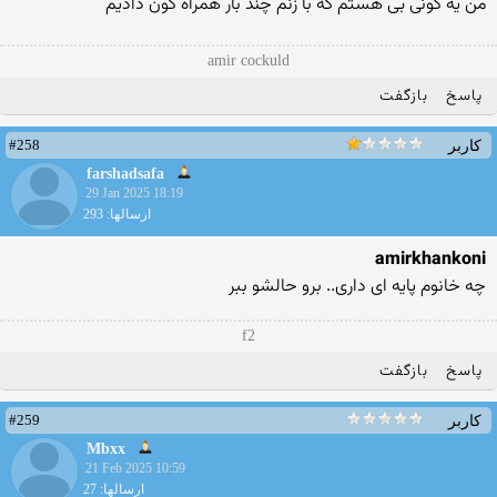
من یه کونی بی هستم که با زنم چند بار همراه کون دادیم
amir cockuld
پاسخ
بازگفت
#258
کاربر
farshadsafa
29 Jan 2025 18:19
ارسالها: 293
amirkhankoni
چه خانوم پایه ای داری.. برو حالشو ببر
f2
پاسخ
بازگفت
#259
کاربر
Mbxx
21 Feb 2025 10:59
ارسالها: 27