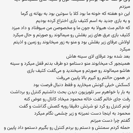
میزدم
این دو هفته که خونه ما بود کلا با سوتین بود به بهانه ی گرما
و یه بازی جدید به اسم کثیف بازی اختراع کرده بودیم
که خالم مث هیولا به جون ما و مخصوصن من میوفتاد و داد میزد
کثیف بازی عرق های زیر بغلش رو میمالوند رو صورتم و حال میکرد
اولاش عرقای زیر بغلش بود و منو به زور میخابوند رو زمین و اذیتم
میکرد
بعد شده بود عرقای لای سینه هاش
همینجور ک میخابوند منو دستامو دو طرف بدنم قفل میکرد و سینه
هاشو میمالوند رو صورتم و میخندید و می‌گفت کثیف بازی
در همون حالتم رو کیرم بالا پایین می‌رفت
کسکش خیلی کونش میخارید و فقط دنبال فرصت بود
یه بار با خواهرم سر تلویزیون دیدن بحث داشتیم کنترل رو برداشت
رفت جای خالم گفت خاله محمود میخاد کانال رو عوض کنه
اونم کنترل رو کرد تو شرتش دقیقا رویه کصش گذاشت و گفت
محمود به اینجا دست نمیزنه و زیر چشمی نگام میکرد
گفتم چرا دست میزنم
حمله کردم سمتش و دستم رو بردم کنترل رو بگیرم دستمو داد پایین و