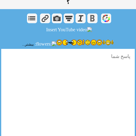
؟
بیشتر...