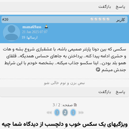
پاسخ
بازگفت
#20
کاربر
mana69ass
21 Jan 2025 07:07
ارسالها: 19
سکسی که بین دوتا پارتنر صمیمی باشه، با عشقبازی شروع بشه و هات
و حشری ادامه پیدا کنه.. پرداختن به جاهای حساس همدیگه.. قلقای
همو بلد بودن.. اینا سکسو جذاب میکنه.. بشخصه خودم با این شرایط
جندش میشم 😋
نبض بزن و توم خالی شو
پاسخ
بازگفت
صفحه: 2 / 3
>>
3
2
1
<<
ویژگیهای یک سکس خوب و دلچسب از دیدگاه شما چیه