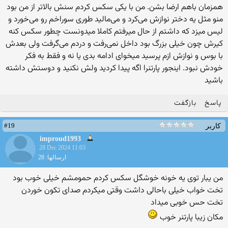
همزمان باهم ارضا بشن. من با یکی سکس کردم سنش بالاتر از من بود
منو مثل یه دختر نوازش می‌کرد و می‌مالید طوری سوراخم رو می‌خورد و
لیس میزد که داشتم از حال میرفتم کاملا میدونست چطور سکس کنه
کیرش چون خیلی بزرگ بود داخل نمی‌رفت و دردم می‌گرفت ولی بعدش
با بوس و نوازش ازم پرسید میخوای ادامه بدی یا نه و فقط به فکر
خودش نبود. اینجور پارتنرا اگه پیدا کردید ولش نکنید و دوستش داشته
باشید
پاسخ
بازگفت
#19
کاربر
improud1993
28 Dec 2024 11:03
ارسالها: 28
من یبار توی یه خونه خوشگل سکس کردم حمومشم خیلی خوب بود
تخت خواب خیلی باحالی داشت وقتی میکردم صدای تکون خوردن
تخت حس خوبی میداد
مکان زیبا پارتنر خوب