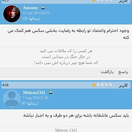
#15
کاربر
Amount
23 Apr 2024 06:31
ارسالها: 133
وجود احترام واعتماد تو رابطه به رضایت بخشی سکس هم کمک می
کنه
هر کسی را که ملاقات می کنید
در حال جنگ در میدانی است
که شما هیچ چیز درباره اش نمی دانید!
پاسخ
بازگفت
#16
کاربر
Mehran1341
7 Aug 2024 15:40
ارسالها: 87
باید سکس عاشقانه باشه برای هر دو طرف و به اجبار نباشه
Mehran 1341