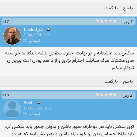
پاسخ
بازگفت
#17
کاربر
farshid_sa
7 Aug 2024 19:03
ارسالها: 27
سکس باید عاشقانه و در نهایت احترام متقابل باشه. اینکه به خواسته
های مشترک طرف مقابلت احترام بزاری و از با هم بودن اذت ببرین ن
تنها از سکس
پاسخ
بازگفت
#18
کاربر
Siss1
18 Dec 2024 19:39
ارسالها: 29
توی سکس باید هر دو طرف صبور باشن و بدونن چطور باید سکس کرد
باید نقاط حساس بدن رو خوب بلد باشن و بهترینش اینه که هر دو