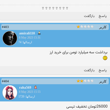
👙👙👙👙👙👙👙👙
پاسخ
بازگفت
#403
کاربر
amirali110
8 May 2023 15:31
ارسالها: 74
برداشت سه میلیارد تومن برای خرید ارز
پاسخ
بازگفت
#404
کاربر
raha569
8 May 2023 15:55
ارسالها: 1720
26000تومان تخفیف تپسی