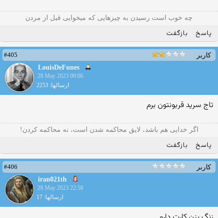
چه خوب است رسیدن به چیزهایی که میخوایی قبل از مردن
پاسخ
بازگفت
#405
کاربر
LouisDeFunes
28 May 2023 09:06
ارسالها: 2253
تاج سرید قربونتون برم
ﺍﮔﺮ ﺧﺪﺍﯾﯽ هم ﺑﺎﺷﺪ، ﻻﯾﻖ ﻣﺤﺎﮐﻤﻪ ﺷﺪﻥ ﺍﺳﺖ، ﻧﻪ ﻣﺤﺎﮐﻤﻪ ﮐﺮﺩﻥ!
پاسخ
بازگفت
#406
کاربر
iran021th
28 May 2023 22:58
ارسالها: 17
زنگ بزن کارت دارم