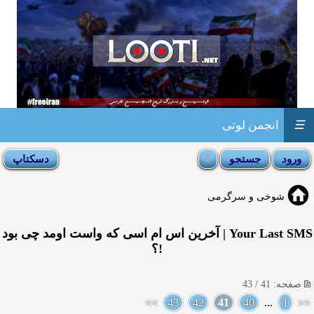
☰
انجمن لوتی
شوخی و سرگرمی
Your Last SMS | آخرین اس ام اسی كه واست اومد چی بود
!؟
صفحه: 41 / 43
>>
43
42
41
40
...
1
<<