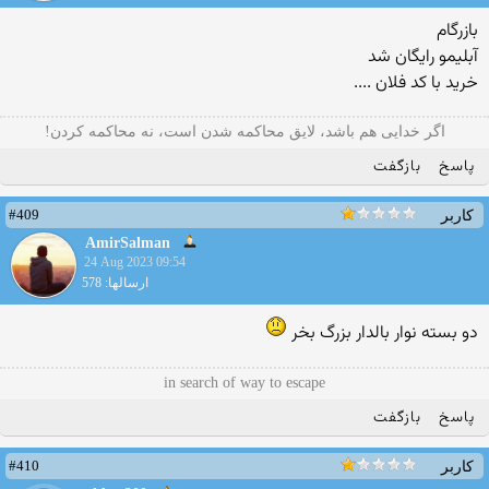
بازرگام
آبلیمو رایگان شد
خرید با کد فلان ....
ﺍﮔﺮ ﺧﺪﺍﯾﯽ هم ﺑﺎﺷﺪ، ﻻﯾﻖ ﻣﺤﺎﮐﻤﻪ ﺷﺪﻥ ﺍﺳﺖ، ﻧﻪ ﻣﺤﺎﮐﻤﻪ ﮐﺮﺩﻥ!
پاسخ
بازگفت
#409
کاربر
AmirSalman
24 Aug 2023 09:54
ارسالها: 578
دو بسته نوار بالدار بزرگ بخر
in search of way to escape
پاسخ
بازگفت
#410
کاربر