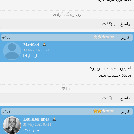
زن زندگی آزادی
پاسخ
بازگفت
#407
کاربر
MatiSad
30 May 2023 15:43
ارسالها: 1
آخرین اسمسم این بود:
مانده حساب شما:
Taaj💙
پاسخ
بازگفت
#408
کاربر
LouisDeFunes
31 May 2023 05:11
ارسالها: 2253