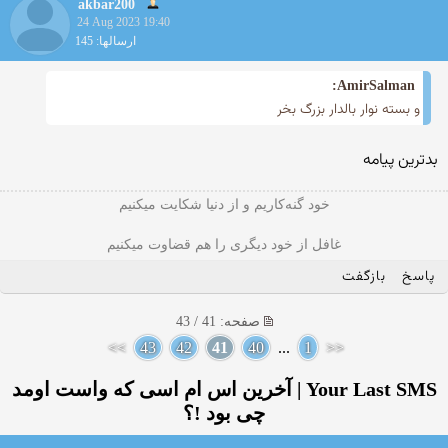
akbar200
24 Aug 2023 19:40
ارسالها: 145
AmirSalman:
و بسته نوار بالدار بزرگ بخر
بدترین پیامه
خود گنه‌کاریم و از دنیا شکایت میکنیم
غافل از خود دیگری را هم قضاوت میکنیم
پاسخ
بازگفت
صفحه: 41 / 43
>>
43
42
41
40
...
1
<<
Your Last SMS | آخرین اس ام اسی كه واست اومد
چی بود !؟