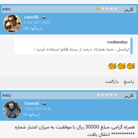
#401
کاربر
xanix88
8 Apr 2023 20:06
ارسالها: 146
wednesday:
ایرانسل ، شما هشتاد درصد از بسته فلانو استفاده کردید !
پاسخ
بازگفت
#402
کاربر
Sasoraii
7 May 2023 23:38
ارسالها: 18
همراه گرامی، مبلغ 30000 ریال با موفقیت به میزان اعتبار شماره
*********** انتقال یافت.