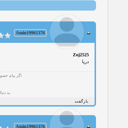
Amin19961376
Zoj2525
دریا
اگر پیام خصوص
به دنب
بازگفت
Amin19961376