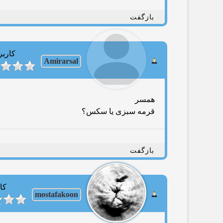
بازگفت
کاربر
Amirarsal
همسر
قرمه سبزی یا سکس؟
بازگفت
کا
mostafakoon