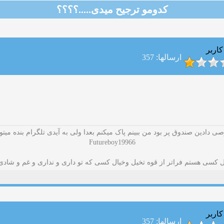
كدومو ترجیح میدی.....؟؟؟؟
کاربر
ارسالها: 357
ی دادین صندوق پر بود من ببینم پاک میکنم بعدا ولی به آیدی تلگرام بنده میتون
Futureboy19966
ال کسی هستم فراتر از قوه تخیل وخیال کسی که تو داری و نداری و غم و شادی 
کاربر
ارسالها: 357