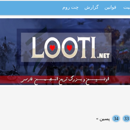
یت
قوانین
گزارش
چت روم
33
34
پسین »