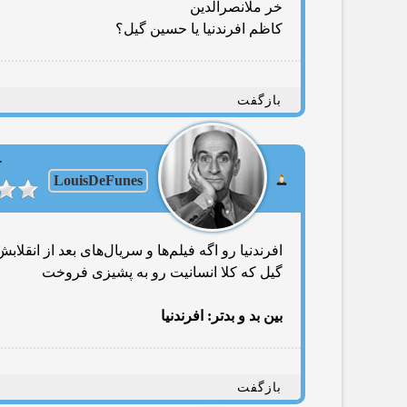
خر ملانصرالدین
کاظم افرندنیا یا حسین گیل؟
بازگفت
ک
LouisDeFunes
افرندنیا رو اگه فیلم‌ها و سریال‌های بعد از انقل
گیل که کلا انسانیت رو به پشیزی فروخت
بین بد و بدتر: افرندنیا
بازگفت