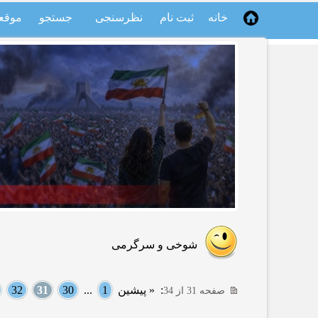
خانه
ثبت نام
نظرسنجی
جستجو
موقع
شوخی و سرگرمی
:
« پیشین
1
...
30
31
32
صفحه 31 از 34