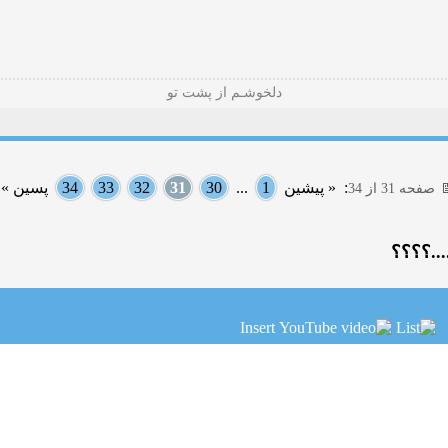
دلخوشـم از پشت تو
:
« پیشین
1
...
30
31
32
33
34
پسین »
صفحه 31 از 34
...؟؟؟؟