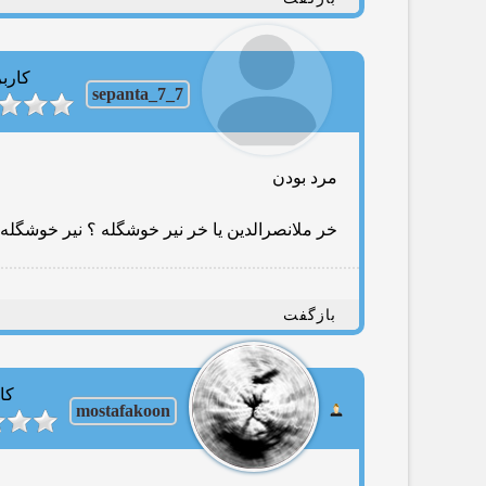
کاربر
sepanta_7_7
مرد بودن
خر ملانصرالدین یا خر نیر خوشگله ؟ نیر خوشگل
بازگفت
کا
mostafakoon