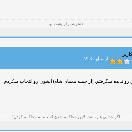
دلخوشـم از پشت تو
اربر
ارسالها: 2253
ابش رو ندیده میگرفتم، (از جمله معمای شاه) ایشون رو انتخاب میکردم
ﺍﮔﺮ ﺧﺪﺍﯾﯽ هم ﺑﺎﺷﺪ، ﻻﯾﻖ ﻣﺤﺎﮐﻤﻪ ﺷﺪﻥ ﺍﺳﺖ، ﻧﻪ ﻣﺤﺎﮐﻤﻪ ﮐﺮﺩﻥ!