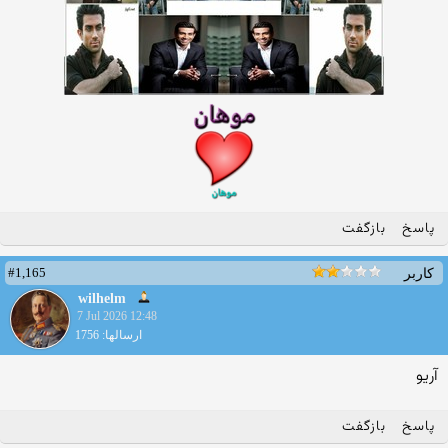
پاسخ
بازگفت
#1,165
کاربر
wilhelm
7 Jul 2026 12:48
ارسالها: 1756
آریو
پاسخ
بازگفت