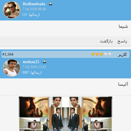
Redlambada
7 Jul 2026 08:40
ارسالها: 131
شیما
پاسخ
بازگفت
#1,164
کاربر
mohan25
7 Jul 2026 12:43
ارسالها: 3997
آلیسا