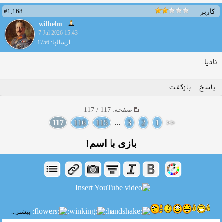
#1,168
کاربر
wilhelm
7 Jul 2026 15:43
ارسالها: 1756
نادیا
پاسخ
بازگفت
صفحه: 117 / 117
117
116
115
...
3
2
1
<<
بازی با اسم!
بیشتر...