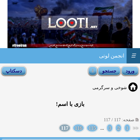
☰
انجمن لوتی
شوخی و سرگرمی
بازی با اسم!
صفحه: 117 / 117
117
116
115
...
3
2
1
<<