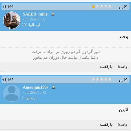
#1,166
کاربر
SAEED_rainy
7 Jul 2026 13:27
ارسالها: 299
وحید
دور گردون گر دو روزی بر مراد ما نرفت
دائما یکسان نباشد حال دوران غم مخور
پاسخ
بازگفت
#1,167
کاربر
Amoojani1997
7 Jul 2026 15:42
ارسالها: 2
آترین
پاسخ
بازگفت